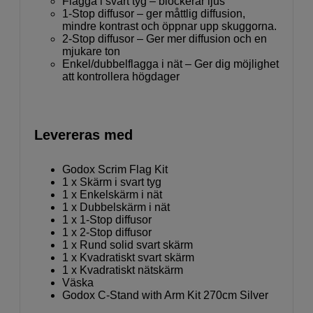
Flagga i svart tyg – blockerar ljus
1-Stop diffusor – ger måttlig diffusion,
mindre kontrast och öppnar upp skuggorna.
2-Stop diffusor – Ger mer diffusion och en
mjukare ton
Enkel/dubbelflagga i nät – Ger dig möjlighet
att kontrollera högdager
Levereras med
Godox Scrim Flag Kit
1 x Skärm i svart tyg
1 x Enkelskärm i nät
1 x Dubbelskärm i nät
1 x 1-Stop diffusor
1 x 2-Stop diffusor
1 x Rund solid svart skärm
1 x Kvadratiskt svart skärm
1 x Kvadratiskt nätskärm
Väska
Godox C-Stand with Arm Kit 270cm Silver