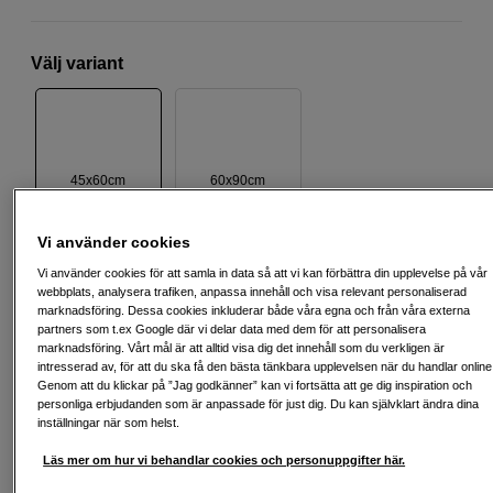
Välj variant
45x60cm
60x90cm
Vi använder cookies
5 190
SEK
Vi använder cookies för att samla in data så att vi kan förbättra din upplevelse på vår
webbplats, analysera trafiken, anpassa innehåll och visa relevant personaliserad
marknadsföring. Dessa cookies inkluderar både våra egna och från våra externa
Antal
Lägg i kundvagn
partners som t.ex Google där vi delar data med dem för att personalisera
marknadsföring. Vårt mål är att alltid visa dig det innehåll som du verkligen är
intresserad av, för att du ska få den bästa tänkbara upplevelsen när du handlar online
Genom att du klickar på ”Jag godkänner” kan vi fortsätta att ge dig inspiration och
personliga erbjudanden som är anpassade för just dig. Du kan självklart ändra dina
Delbetala från 177 SEK/mån via
inställningar när som helst.
Exempel: 48 mån, 177 SEK/mån, totalt 9 075 SEK, effektiv ränta 10,45 %
Startavgift 579 SEK, aviavgift 45 SEK/mån tillkommer
Läs mer om hur vi behandlar cookies och personuppgifter här.