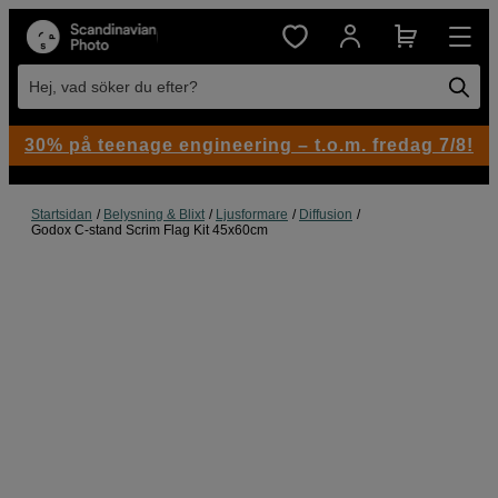
Hej, vad söker du efter?
30% på teenage engineering – t.o.m. fredag 7/8!
Startsidan
Belysning & Blixt
Ljusformare
Diffusion
Godox C-stand Scrim Flag Kit 45x60cm