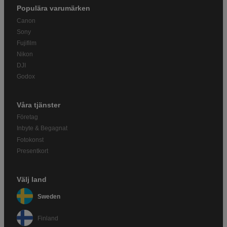
Populära varumärken
Canon
Sony
Fujifilm
Nikon
DJI
Godox
Våra tjänster
Företag
Inbyte & Begagnat
Fotokonst
Presentkort
Välj land
Sweden
Finland