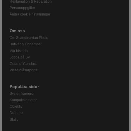
Reklamation & Reparation
Personuppgifter
Ändra cookieinställningar
Om oss
Om Scandinavian Photo
Butiker & Öppettider
Vår historia
Jobba på SP
Code of Conduct
Visselblåsarportal
Populära sidor
Systemkameror
Kompaktkameror
Objektiv
Drönare
Stativ