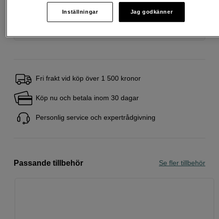
Att låna kostar pengar!
Om du inte kan betala tillbaka skulden i tid
riskerar du en betalningsanmärkning. Det kan leda till svårigheter att få hyra
Inställningar
Jag godkänner
bostad, teckna abonnemang och få nya lån. För stöd, vänd dig till budget-
och skuldrådgivningen i din kommun. Kontaktuppgifter finns på
konsumentverket.se (öppnas i ny flik)
Fri frakt vid köp över 1 500 kronor
Köp nu och betala inom 30 dagar
Personlig service och expertrådgivning
Passande tillbehör
Se fler tillbehör