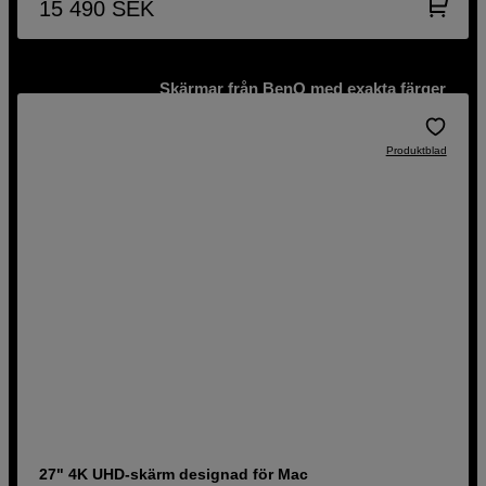
15 490
SEK
Skärmar från BenQ med exakta färger
Synka bild, färgomfång och få ström till din Mac med Thunderbolt
Produktblad
Till produkterna
27" 4K UHD-skärm designad för Mac