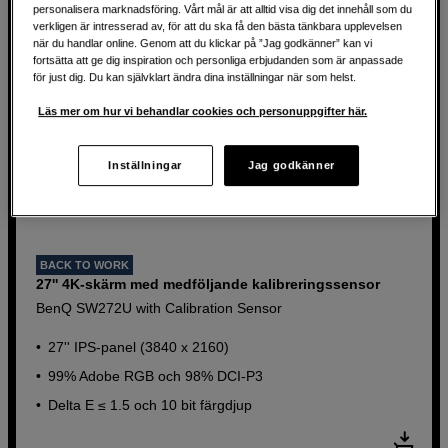
personalisera marknadsföring. Vårt mål är att alltid visa dig det innehåll som du
verkligen är intresserad av, för att du ska få den bästa tänkbara upplevelsen
när du handlar online. Genom att du klickar på ”Jag godkänner” kan vi
fortsätta att ge dig inspiration och personliga erbjudanden som är anpassade
för just dig. Du kan självklart ändra dina inställningar när som helst.
Läs mer om hur vi behandlar cookies och personuppgifter här.
Inställningar
Jag godkänner
BACK TO WORK
27'' 4K-skärm med medföljande kalibreringssensor
BenQ SW272U with Calibration Sensor
27'' IPS-panel (3840 x 2160)
99% Adobe RGB och 98% DCI-P3
Delta E ≤ 1.5 och 10 bit färgdjup