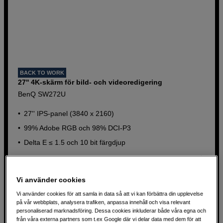
BACK TO WORK
27'' 4K-skärm för bild- och videoredigering
BenQ SW272U
27'' IPS-panel (3840 x 2160)
99% Adobe RGB och 98% DCI-P3
Delta E ≤ 1.5 och 10 bit färgdjup
13 490
SEK
Vi använder cookies
Vi använder cookies för att samla in data så att vi kan förbättra din upplevelse
på vår webbplats, analysera trafiken, anpassa innehåll och visa relevant
personaliserad marknadsföring. Dessa cookies inkluderar både våra egna och
Produktblad
från våra externa partners som t.ex Google där vi delar data med dem för att