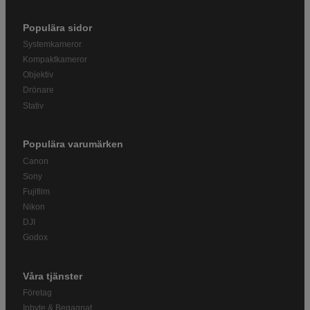
Populära sidor
Systemkameror
Kompaktkameror
Objektiv
Drönare
Stativ
Populära varumärken
Canon
Sony
Fujifilm
Nikon
DJI
Godox
Våra tjänster
Företag
Inbyte & Begagnat