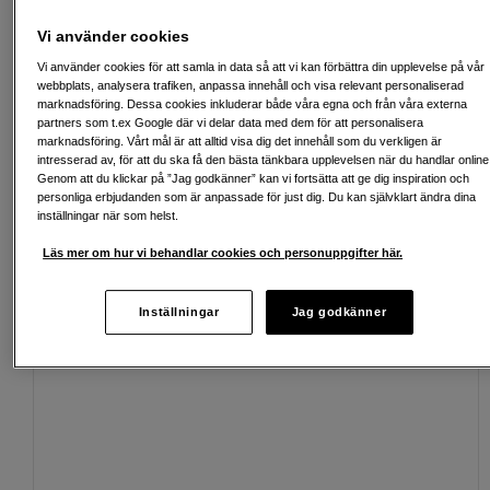
Vi använder cookies
Vi använder cookies för att samla in data så att vi kan förbättra din upplevelse på vår
webbplats, analysera trafiken, anpassa innehåll och visa relevant personaliserad
Fri frakt vid köp över 1 500 kronor
marknadsföring. Dessa cookies inkluderar både våra egna och från våra externa
partners som t.ex Google där vi delar data med dem för att personalisera
Köp nu och betala inom 30 dagar
marknadsföring. Vårt mål är att alltid visa dig det innehåll som du verkligen är
intresserad av, för att du ska få den bästa tänkbara upplevelsen när du handlar online
Personlig service och expertrådgivning
Genom att du klickar på ”Jag godkänner” kan vi fortsätta att ge dig inspiration och
personliga erbjudanden som är anpassade för just dig. Du kan självklart ändra dina
inställningar när som helst.
Läs mer om hur vi behandlar cookies och personuppgifter här.
Passande tillbehör
Se fler tillbehör
Inställningar
Jag godkänner