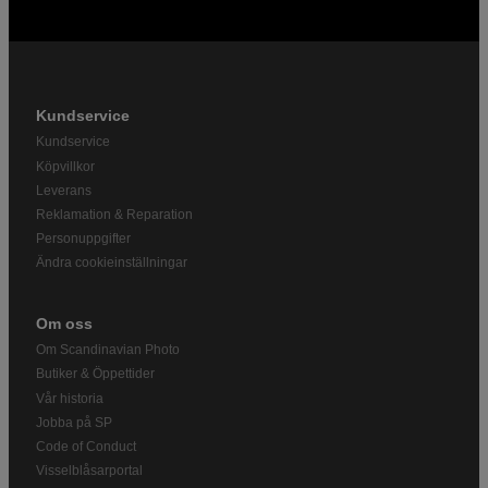
Kundservice
Kundservice
Köpvillkor
Leverans
Reklamation & Reparation
Personuppgifter
Ändra cookieinställningar
Om oss
Om Scandinavian Photo
Butiker & Öppettider
Vår historia
Jobba på SP
Code of Conduct
Visselblåsarportal