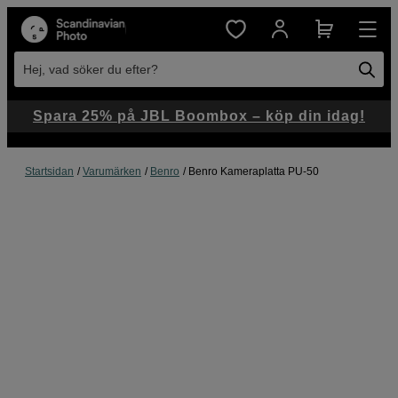
Hej, vad söker du efter?
Spara 25% på JBL Boombox – köp din idag!
Startsidan
Varumärken
Benro
Benro Kameraplatta PU-50