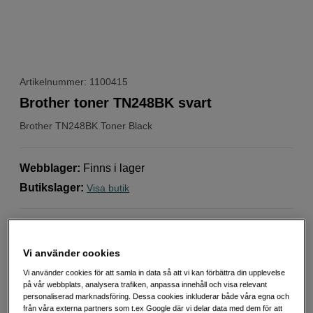
Artikelnummer: 1100415
Brother toner TN248BK svart
Brother
TN248BK Toner Black
Webblager
:
Finns i lager
Butikslager
:
Visa butik
Välj variant
Vi använder cookies
Vi använder cookies för att samla in data så att vi kan förbättra din upplevelse
på vår webbplats, analysera trafiken, anpassa innehåll och visa relevant
personaliserad marknadsföring. Dessa cookies inkluderar både våra egna och
från våra externa partners som t.ex Google där vi delar data med dem för att
Cyan
Gul
Magenta