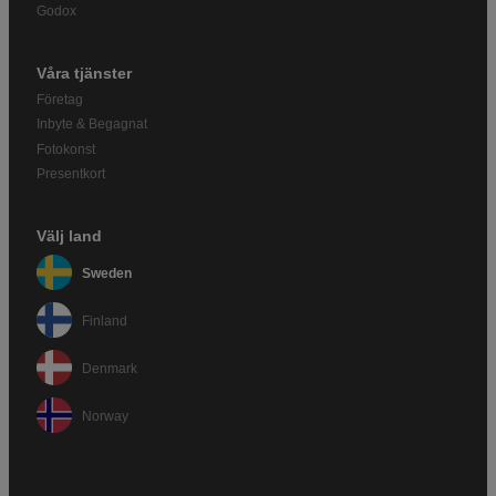
Godox
Våra tjänster
Företag
Inbyte & Begagnat
Fotokonst
Presentkort
Välj land
Sweden
Finland
Denmark
Norway