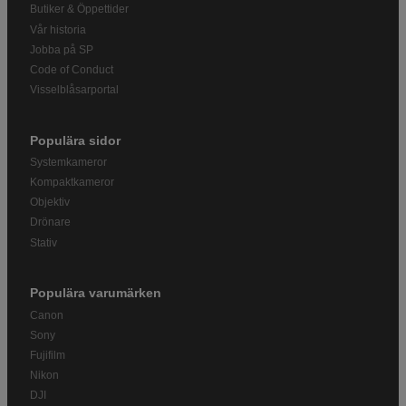
Butiker & Öppettider
Vår historia
Jobba på SP
Code of Conduct
Visselblåsarportal
Populära sidor
Systemkameror
Kompaktkameror
Objektiv
Drönare
Stativ
Populära varumärken
Canon
Sony
Fujifilm
Nikon
DJI