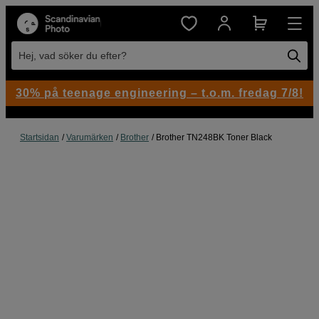
Hej, vad söker du efter?
30% på teenage engineering – t.o.m. fredag 7/8!
Startsidan
Varumärken
Brother
Brother TN248BK Toner Black