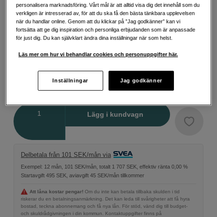
personalisera marknadsföring. Vårt mål är att alltid visa dig det innehåll som du
verkligen är intresserad av, för att du ska få den bästa tänkbara upplevelsen
när du handlar online. Genom att du klickar på ”Jag godkänner” kan vi
fortsätta att ge dig inspiration och personliga erbjudanden som är anpassade
för just dig. Du kan självklart ändra dina inställningar när som helst.
Svart
Läs mer om hur vi behandlar cookies och personuppgifter här.
Inställningar
Jag godkänner
669
SEK
Antal
Lägg i kundvagn
Delbetala från 101 SEK/mån via
Exempel: 12 mån, 101 SEK/mån, totalt 1 707 SEK, effektiv ränta 0,00 %
Startavgift 495 SEK, aviavgift 45 SEK/mån tillkommer
Att låna kostar pengar!
Om du inte kan betala tillbaka skulden i tid
riskerar du en betalningsanmärkning. Det kan leda till svårigheter att få hyra
bostad, teckna abonnemang och få nya lån. För stöd, vänd dig till budget-
och skuldrådgivningen i din kommun. Kontaktuppgifter finns på