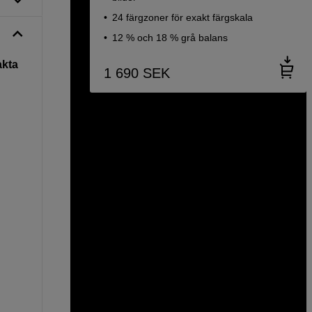
24 färgzoner för exakt färgskala
12 % och 18 % grå balans
akta
1 690
SEK