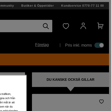
ommunity
Butiker & Öppettider
Kundservice
0770-77 11 00
Företag
Pris inkl. moms
DU KANSKE OCKSÅ GILLAR
 trafiken,
egna och från
rt mål är att
deo
lsen när du
liga erbjudanden