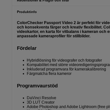
Recensioner & Frågor och svar
Produktinfo
ColorChecker Passport Video 2 är perfekt för video
och konsekventa färger och kreativ flexibilitet. Co
videokartor, en karta för vitbalans i kameran och
anpassade kameraprofiler för stillbilder.
Fördelar
Hybridlösning för videografer och fotografer
Kompabilitet med större videoredigeringsprogr
Inkluderad programvara för kamerakalibrering
Färgmatcha flera kameror
Programvaurstöd
DaVinci Resolve
3D LUT Creator
Adobe Photoshop and Adobe Lightroom (free pl