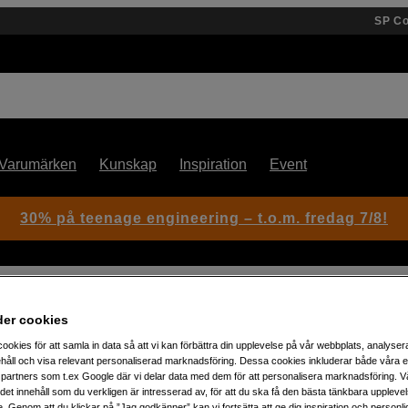
SP C
Varumärken
Kunskap
Inspiration
Event
30% på teenage engineering – t.o.m. fredag 7/8!
eo 2
der cookies
ookies för att samla in data så att vi kan förbättra din upplevelse på vår webbplats, analysera
håll och visa relevant personaliserad marknadsföring. Dessa cookies inkluderar både våra 
Artikelnummer: 1061299
partners som t.ex Google där vi delar data med dem för att personalisera marknadsföring. Vå
Optimera färg och ljus vid vi
ig det innehåll som du verkligen är intresserad av, för att du ska få den bästa tänkbara uppleve
e. Genom att du klickar på ”Jag godkänner” kan vi fortsätta att ge dig inspiration och person