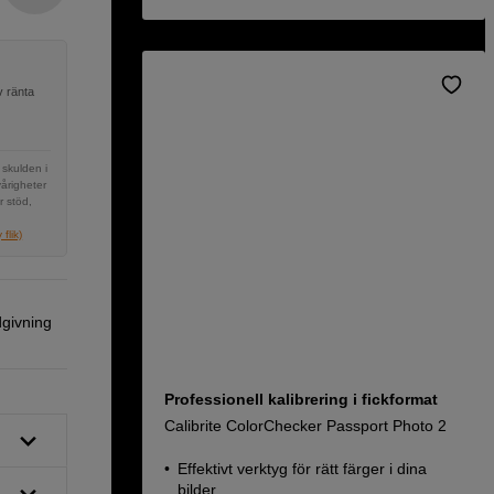
v ränta
 skulden i
vårigheter
r stöd,
flik)
dgivning
Professionell kalibrering i fickformat
Calibrite ColorChecker Passport Photo 2
Effektivt verktyg för rätt färger i dina
bilder