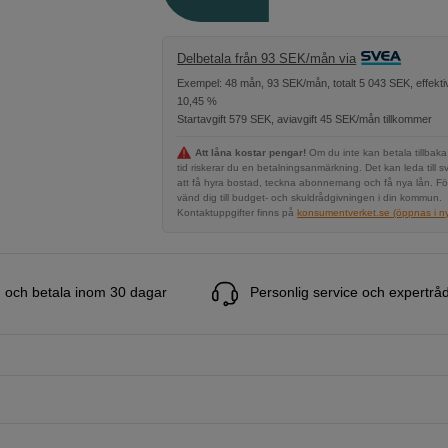
Delbetala från 93 SEK/mån via
Exempel: 48 mån, 93 SEK/mån, totalt 5 043 SEK, effekti
10,45 %
Startavgift 579 SEK, aviavgift 45 SEK/mån tillkommer
Att låna kostar pengar!
Om du inte kan betala tillbaka
tid riskerar du en betalningsanmärkning. Det kan leda till s
att få hyra bostad, teckna abonnemang och få nya lån. Fö
vänd dig till budget- och skuldrådgivningen i din kommun.
Kontaktuppgifter finns på
konsumentverket.se (öppnas i ny 
 och betala inom 30 dagar
Personlig service och expertrå