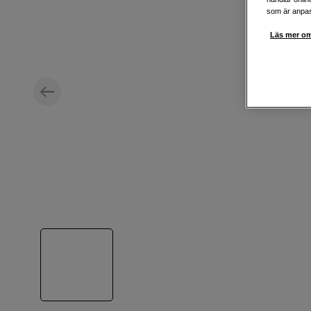
som är anpass
Läs mer om