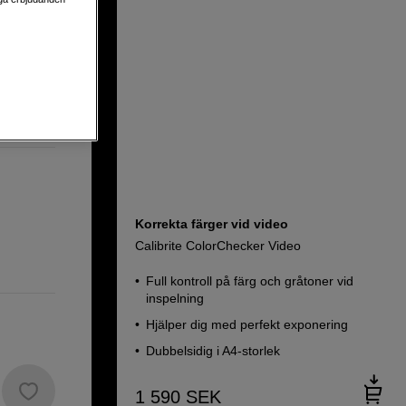
Korrekta färger vid video
Calibrite ColorChecker Video
Full kontroll på färg och gråtoner vid
inspelning
Hjälper dig med perfekt exponering
Dubbelsidig i A4-storlek
1 590
SEK