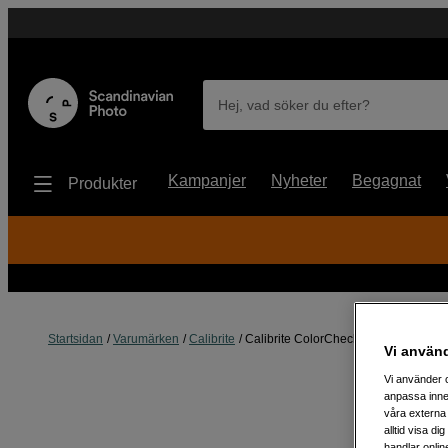
Hej, vad söker du efter?
Kampanjer
Nyheter
Begagnat
Produkter
Startsidan
Varumärken
Calibrite
Calibrite ColorChecker Passport Vid
Vi använ
Vi använder c
anpassa inne
våra externa 
alltid visa d
handlar onlin