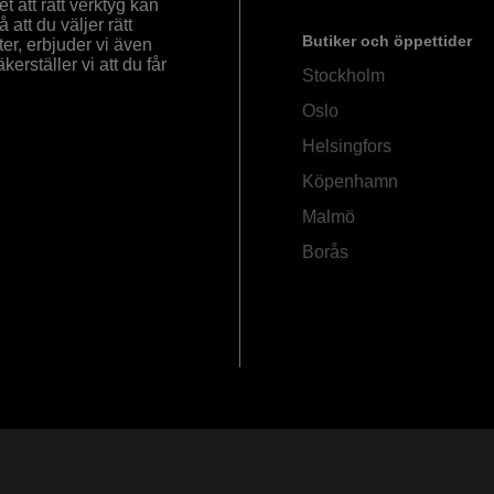
 att rätt verktyg kan
å att du väljer rätt
Butiker och öppettider
ter, erbjuder vi även
rställer vi att du får
Stockholm
Oslo
Helsingfors
Köpenhamn
Malmö
Borås