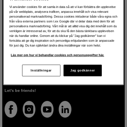
Vi använder cookies för att samla in data så att vi kan förbättra din upplevelse
på vår webbplats, analysera trafiken, anpassa innehåll och visa relevant
För kreatören sedan 1982
personaliserad marknadsföring. Dessa cookies inkluderar både våra egna och
från våra externa partners som t.ex Google där vi delar data med dem för att
personalisera marknadsföring. Vårt mål är att alltid visa dig det innehåll som du
På Scandinavian Photo har vi i över 40 år hjälpt kreativa
verkligen är intresserad av, för att du ska få den bästa tänkbara upplevelsen
när du handlar online. Genom att du klickar på ”Jag godkänner” kan vi
människor att förverkliga sina visioner inom fotografi, ljud,
fortsätta att ge dig inspiration och personliga erbjudanden som är anpassade
video, film, musik, konst och teknologi. Vi brinner för både
för just dig. Du kan självklart ändra dina inställningar när som helst.
tekniken och människorna som använder den. Vi vet att
rätt verktyg kan förvandla idéer till verklighet, och vi är här
Läs mer om hur vi behandlar cookies och personuppgifter här.
för att guida dig så att du väljer rätt produkter för det du vill
göra. Förutom högkvalitativa produkter, erbjuder vi även
personlig service. Med vår expertis och vårt engagemang
Inställningar
Jag godkänner
säkerställer vi att du får den utrustning som passar dig
bäst.
Let's be friends!