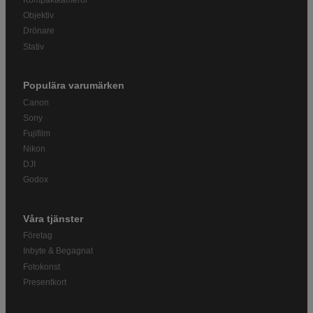
Kompaktkameror
Objektiv
Drönare
Stativ
Populära varumärken
Canon
Sony
Fujifilm
Nikon
DJI
Godox
Våra tjänster
Företag
Inbyte & Begagnat
Fotokonst
Presentkort