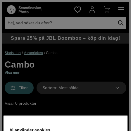
Hej, vad söker du efter?
Spara 25% på JBL Boombox – köp din idag!
Startsidan
Varumärken
Cambo
Cambo
Visa mer
Filter
Sortera
:
Mest sålda
Visar 0 produkter
Vi använder cookies