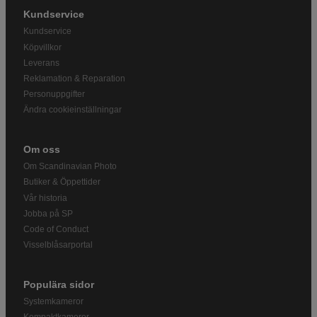
Kundservice
Kundservice
Köpvillkor
Leverans
Reklamation & Reparation
Personuppgifter
Ändra cookieinställningar
Om oss
Om Scandinavian Photo
Butiker & Öppettider
Vår historia
Jobba på SP
Code of Conduct
Visselblåsarportal
Populära sidor
Systemkameror