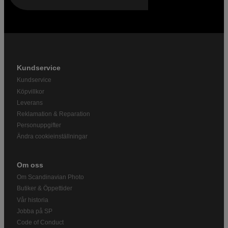
Kundservice
Kundservice
Köpvillkor
Leverans
Reklamation & Reparation
Personuppgifter
Ändra cookieinställningar
Om oss
Om Scandinavian Photo
Butiker & Öppettider
Vår historia
Jobba på SP
Code of Conduct