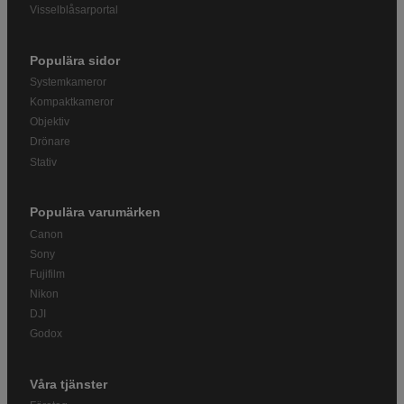
Visselblåsarportal
Populära sidor
Systemkameror
Kompaktkameror
Objektiv
Drönare
Stativ
Populära varumärken
Canon
Sony
Fujifilm
Nikon
DJI
Godox
Våra tjänster