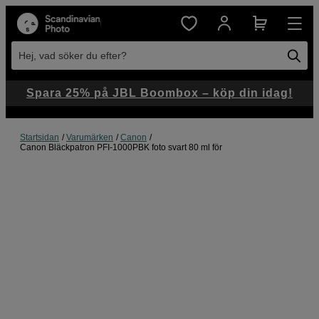
Hej, vad söker du efter?
Spara 25% på JBL Boombox – köp din idag!
Startsidan
Varumärken
Canon
Canon Bläckpatron PFI-1000PBK foto svart 80 ml för