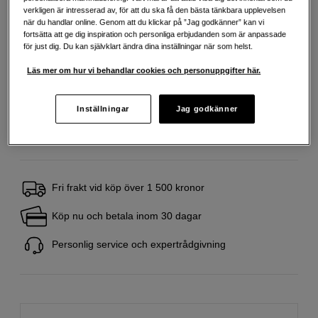
verkligen är intresserad av, för att du ska få den bästa tänkbara upplevelsen
Delbetala från 99 SEK/mån via
när du handlar online. Genom att du klickar på ”Jag godkänner” kan vi
fortsätta att ge dig inspiration och personliga erbjudanden som är anpassade
Exempel: 12 mån, 99 SEK/mån, totalt 1 683 SEK, effektiv ränta 0,00 %
för just dig. Du kan självklart ändra dina inställningar när som helst.
Startavgift 495 SEK, aviavgift 45 SEK/mån tillkommer
Läs mer om hur vi behandlar cookies och personuppgifter här.
Att låna kostar pengar!
Om du inte kan betala tillbaka skulden i tid
riskerar du en betalningsanmärkning. Det kan leda till svårigheter att få hyra
bostad, teckna abonnemang och få nya lån. För stöd, vänd dig till budget-
och skuldrådgivningen i din kommun. Kontaktuppgifter finns på
Inställningar
Jag godkänner
konsumentverket.se (öppnas i ny flik)
Fri frakt vid köp över 1 500 kronor
Köp nu och betala inom 30 dagar
Personlig service och expertrådgivning