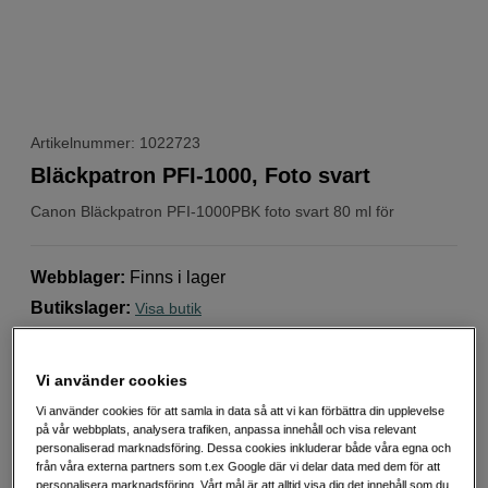
Artikelnummer: 1022723
Bläckpatron PFI-1000, Foto svart
Canon
Bläckpatron PFI-1000PBK foto svart 80 ml för
Webblager
:
Finns i lager
Butikslager
:
Visa butik
649
SEK
Vi använder cookies
Vi använder cookies för att samla in data så att vi kan förbättra din upplevelse
Antal
Lägg i kundvagn
på vår webbplats, analysera trafiken, anpassa innehåll och visa relevant
personaliserad marknadsföring. Dessa cookies inkluderar både våra egna och
från våra externa partners som t.ex Google där vi delar data med dem för att
personalisera marknadsföring. Vårt mål är att alltid visa dig det innehåll som du