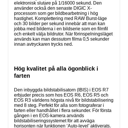
elektronisk slutare på 1/16000 sekund. Den
använder också den senaste DIGIC X-
processorn som ger bildbearbetning i hög
hastighet. Komplettering med RAW Burst-läge
och 30 bilder per sekund innebär att man kan
jobba med bilderna i en bildserie som en filmfil
och enkelt välja bildrutor. När förinspelningsläget
används kan man dessutom filma 0,5 sekunder
innan avtryckaren trycks ned.
Hög kvalitet på alla ögonblick i
farten
Den inbyggda bildstabilisatorn (IBIS) i EOS R7
erbjuder precis som hos EOS R6, EOS R5 och
EOS R3 världens högsta nivå för bildstabilisering
med 8 steg. Perfekt för alla som fotograferar i
farten eller handhållet i flera sekunder. För första
gången i en EOS-kamera används
bildstabiliseringssystemet för att avväga
horisonten när funktionen ‘Auto-level’ aktiverats.