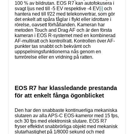
100 % av bildrutan. EOS R7 kan autofokusera i
svagt ljus ned till -5 EV respektive -4 EV
[i]
och
hantera ned till f/22 med telekonvertrar, som gör
det enkelt att spåra fåglar i flykt eller idrottare i
rörelse, oavsett förhållanden. Kameran har
metoden Touch and Drag AF och är den första
kameran i EOS R-systemet med en kombinerad
AF-multiratt och kontrollratt. Kontrollen över AF-
punkter tas snabbt och bekvämt och
uppspelningsfunktionerna nås genom en
tumrörelse eller en vridning på ratten.
EOS R7 har klassledande prestanda
för att enkelt fånga ögonblicket
Den har den snabbaste kontinuerliga mekaniska
slutaren av alla APS-C EOS-kameror med 15 fps,
och 30 fps med elektronisk slutare. EOS R7
fryser effektivt snabbrörliga objekt med mekanisk
slutarhastighet på 1/8000 sekund och med