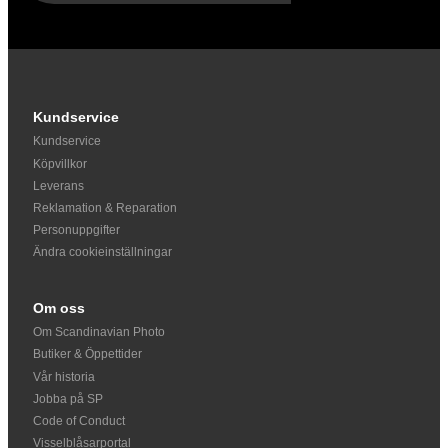
Kundservice
Kundservice
Köpvillkor
Leverans
Reklamation & Reparation
Personuppgifter
Ändra cookieinställningar
Om oss
Om Scandinavian Photo
Butiker & Öppettider
Vår historia
Jobba på SP
Code of Conduct
Visselblåsarportal