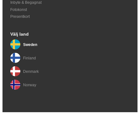
Inbyte & Begagnat
Fotokonst
Presentkort
Välj land
Sweden
Finland
Denmark
Norway