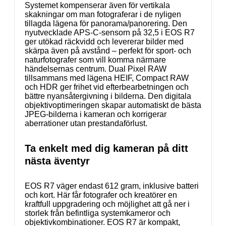
Systemet kompenserar även för vertikala
skakningar om man fotograferar i de nyligen
tillagda lägena för panorama/panorering. Den
nyutvecklade APS-C-sensorn på 32,5 i EOS R7
ger utökad räckvidd och levererar bilder med
skärpa även på avstånd – perfekt för sport- och
naturfotografer som vill komma närmare
händelsernas centrum. Dual Pixel RAW
tillsammans med lägena HEIF, Compact RAW
och HDR ger frihet vid efterbearbetningen och
bättre nyansåtergivning i bilderna. Den digitala
objektivoptimeringen skapar automatiskt de bästa
JPEG-bilderna i kameran och korrigerar
aberrationer utan prestandaförlust.
Ta enkelt med dig kameran på ditt
nästa äventyr
EOS R7 väger endast 612 gram, inklusive batteri
och kort. Här får fotografer och kreatörer en
kraftfull uppgradering och möjlighet att gå ner i
storlek från befintliga systemkameror och
objektivkombinationer. EOS R7 är kompakt,