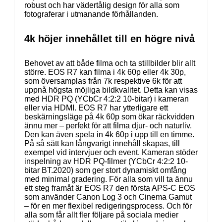
robust och har vädertålig design för alla som
fotograferar i utmanande förhållanden.
4k höjer innehållet till en högre nivå
Behovet av att både filma och ta stillbilder blir allt
större. EOS R7 kan filma i 4k 60p eller 4k 30p,
som översamplas från 7k respektive 6k för att
uppnå högsta möjliga bildkvalitet. Detta kan visas
med HDR PQ (YCbCr 4:2:2 10-bitar) i kameran
eller via HDMI. EOS R7 har ytterligare ett
beskärningsläge på 4k 60p som ökar räckvidden
ännu mer – perfekt för att filma djur- och naturliv.
Den kan även spela in 4k 60p i upp till en timme.
På så sätt kan långvarigt innehåll skapas, till
exempel vid intervjuer och event. Kameran stöder
inspelning av HDR PQ-filmer (YCbCr 4:2:2 10-
bitar BT.2020) som ger stort dynamiskt omfång
med minimal gradering. För alla som vill ta ännu
ett steg framåt är EOS R7 den första APS-C EOS
som använder Canon Log 3 och Cinema Gamut
– för en mer flexibel redigeringsprocess. Och för
alla som får allt fler följare på sociala medier