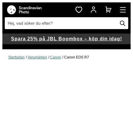
Hej, vad söker du efter?
Spara 25% på JBL Boombox – köp din idag!
Startsidan
Varumärken
Canon
Canon EOS R7