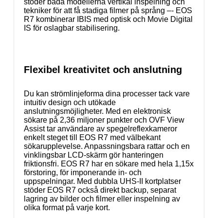
stöder båda modellerna vertikal inspelning och
tekniker för att få stadiga filmer på språng –- EOS
R7 kombinerar IBIS med optisk och Movie Digital
IS för oslagbar stabilisering.
Flexibel kreativitet och anslutning
Du kan strömlinjeforma dina processer tack vare
intuitiv design och utökade
anslutningsmöjligheter. Med en elektronisk
sökare på 2,36 miljoner punkter och OVF View
Assist tar användare av spegelreflexkameror
enkelt steget till EOS R7 med välbekant
sökarupplevelse. Anpassningsbara rattar och en
vinklingsbar LCD-skärm gör hanteringen
friktionsfri. EOS R7 har en sökare med hela 1,15x
förstoring, för imponerande in- och
uppspelningar. Med dubbla UHS-II kortplatser
stöder EOS R7 också direkt backup, separat
lagring av bilder och filmer eller inspelning av
olika format på varje kort.