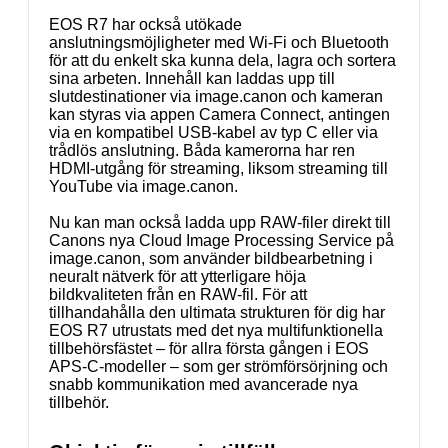
EOS R7 har också utökade
anslutningsmöjligheter med Wi-Fi och Bluetooth
för att du enkelt ska kunna dela, lagra och sortera
sina arbeten. Innehåll kan laddas upp till
slutdestinationer via image.canon och kameran
kan styras via appen Camera Connect, antingen
via en kompatibel USB-kabel av typ C eller via
trådlös anslutning. Båda kamerorna har ren
HDMI-utgång för streaming, liksom streaming till
YouTube via image.canon.
Nu kan man också ladda upp RAW-filer direkt till
Canons nya Cloud Image Processing Service på
image.canon, som använder bildbearbetning i
neuralt nätverk för att ytterligare höja
bildkvaliteten från en RAW-fil. För att
tillhandahålla den ultimata strukturen för dig har
EOS R7 utrustats med det nya multifunktionella
tillbehörsfästet – för allra första gången i EOS
APS-C-modeller – som ger strömförsörjning och
snabb kommunikation med avancerade nya
tillbehör.