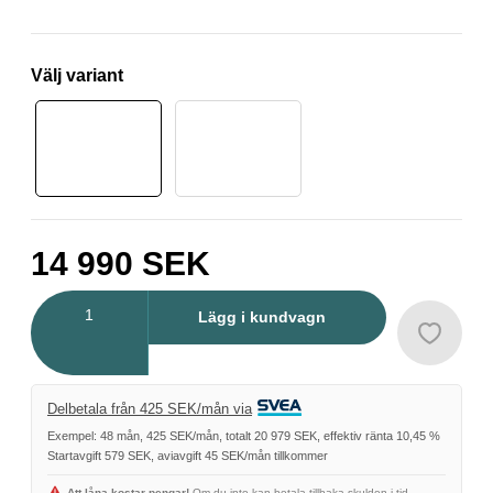
Välj variant
14 990
SEK
Antal
Lägg i kundvagn
Delbetala från 425 SEK/mån via
Exempel: 48 mån, 425 SEK/mån, totalt 20 979 SEK, effektiv ränta 10,45 %
Startavgift 579 SEK, aviavgift 45 SEK/mån tillkommer
Att låna kostar pengar!
Om du inte kan betala tillbaka skulden i tid