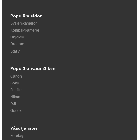
Populära sidor
Systemkameror
Kompaktkameror
Objektiv
Drönare
Stativ
Populära varumärken
Canon
Sony
Fujifilm
Nikon
DJI
Godox
Våra tjänster
Företag