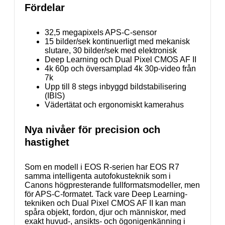
Fördelar
32,5 megapixels APS-C-sensor
15 bilder/sek kontinuerligt med mekanisk
slutare, 30 bilder/sek med elektronisk
Deep Learning och Dual Pixel CMOS AF II
4k 60p och översamplad 4k 30p-video från
7k
Upp till 8 stegs inbyggd bildstabilisering
(IBIS)
Vädertätat och ergonomiskt kamerahus
Nya nivåer för precision och
hastighet
Som en modell i EOS R-serien har EOS R7
samma intelligenta autofokusteknik som i
Canons högpresterande fullformatsmodeller, men
för APS-C-formatet. Tack vare Deep Learning-
tekniken och Dual Pixel CMOS AF II kan man
spåra objekt, fordon, djur och människor, med
exakt huvud-, ansikts- och ögonigenkänning i