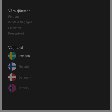
Våra tjänster
Företag
Inbyte & Begagnat
Fotokonst
Presentkort
Välj land
Sweden
Finland
Denmark
Norway