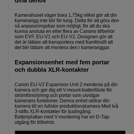
dina behov
Kamerahuset väger bara 1,75kg vilket gör att din
kamerarigg inte blir för tung. Detta för att göra den
så anpassningsbar som möjligt, för att du ska
kunna ansluta en eller flera av Canons tillbehör
som EVF, EU-V1 och EU-V2. Designen gör att
det är lättare att transportera med framförallt att
det blir lättare att montera den i kamerariggar.
Expansionsenhet med fem portar
och dubbla XLR-kontakter
Canon EU-V2 Expansion Unit 2 monteras på din
kamera och ger dig ett V-mount-batterifäste för
strömförsörjning och portar som utvidgar
kamerans funktioner. Denna enhet utökar din
kamera till en fullstor produktionskamera Med två
3-stifts XLR-kontakter för ljudingång.
Batteriplattan med V-montering har en D-Tap-
utgång för tillbehör.