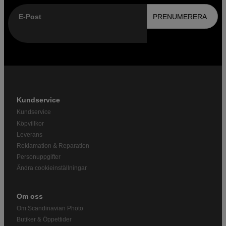
E-Post
PRENUMERERA
Kundservice
Kundservice
Köpvillkor
Leverans
Reklamation & Reparation
Personuppgifter
Ändra cookieinställningar
Om oss
Om Scandinavian Photo
Butiker & Öppettider