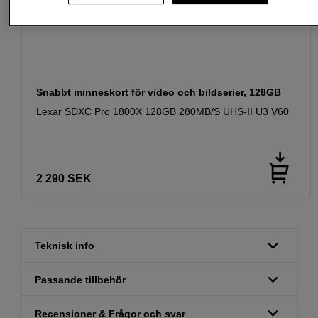
Snabbt minneskort för video och bildserier, 128GB
Lexar SDXC Pro 1800X 128GB 280MB/S UHS-II U3 V60
2 290
SEK
Teknisk info
Passande tillbehör
Recensioner & Frågor och svar