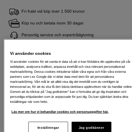
Fri frakt vid köp över 1 500 kronor
Köp nu och betala inom 30 dagar
Personlig service och expertrådgivning
Vi använder cookies
Passande tillbehör
Se fler tillbehör
Vi använder cookies för att samla in data så att vi kan förbättra din upplevelse på vår
webbplats, analysera trafiken, anpassa innehåll och visa relevant personaliserad
marknadsföring. Dessa cookies inkluderar både våra egna och från våra externa
partners som t.ex Google där vi delar data med dem för att personalisera
marknadsföring. Vårt mål är att alltid visa dig det innehåll som du verkligen är
intresserad av, för att du ska få den bästa tänkbara upplevelsen när du handlar online
Genom att du klickar på ”Jag godkänner” kan vi fortsätta att ge dig inspiration och
personliga erbjudanden som är anpassade för just dig. Du kan självklart ändra dina
inställningar när som helst.
Läs mer om hur vi behandlar cookies och personuppgifter här.
Inställningar
Jag godkänner