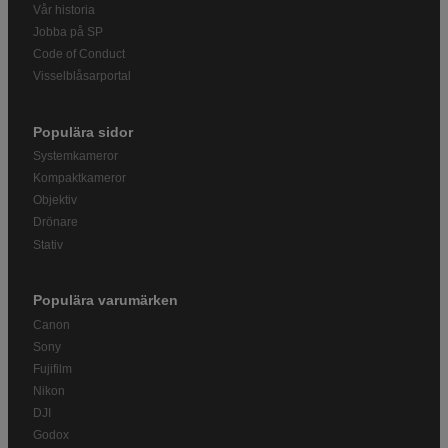
Vår historia
Jobba på SP
Code of Conduct
Visselblåsarportal
Populära sidor
Systemkameror
Kompaktkameror
Objektiv
Drönare
Stativ
Populära varumärken
Canon
Sony
Fujifilm
Nikon
DJI
Godox