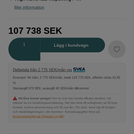
Mer information
107 738
SEK
Antal
Lägg i kundvagn
Delbetala från 2 775 SEK/mån via
Exempel: 48 mån, 2 775 SEK/mån, totalt 133 779 SEK, effektiv ränta 10,45
%
Startavgift 579 SEK, aviavgift 45 SEK/mån tillkommer
Att låna kostar pengar!
Om du inte kan betala tillbaka skulden i tid
riskerar du en betalningsanmärkning. Det kan leda till svårigheter att få hyra
bostad, teckna abonnemang och få nya lån. För stöd, vänd dig till budget-
och skuldrådgivningen i din kommun. Kontaktuppgifter finns på
konsumentverket.se (öppnas i ny flik)