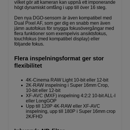
vilket gör att kameran kan uppnå ett imponerande
högt dynamiskt omfång i upp till över 16 steg.
Den nya DGO-sensorn är även kompatibel med
Dual Pixel AF, som ger dig en snabb men även
jämn autofokus för snygga fokusövergångar med
flera funktioner som exempelvis ansiktsfokus,
touchfokus (med kompatibel display) eller
följande fokus.
Flera inspelningsformat ger stor
flexibilitet
4K-Cinema RAW Light 10-bit eller 12-bit
2K-RAW inspelning i Super 16mm Crop,
10-bit eller 12-bit
XF-AVC (MXF) inspelning 4:2:2 10-bit ALL-I
eller LongGOP
Upp till 120P 4K-RAW eller XF-AVC
inspelning, upp till 180P i Super 16mm crop
2K/FHD