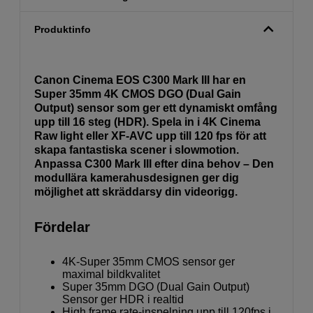
Produktinfo
Canon Cinema EOS C300 Mark III har en
Super 35mm 4K CMOS DGO (Dual Gain
Output) sensor som ger ett dynamiskt omfång
upp till 16 steg (HDR). Spela in i 4K Cinema
Raw light eller XF-AVC upp till 120 fps för att
skapa fantastiska scener i slowmotion.
Anpassa C300 Mark III efter dina behov – Den
modullära kamerahusdesignen ger dig
möjlighet att skräddarsy din videorigg.
Fördelar
4K-Super 35mm CMOS sensor ger
maximal bildkvalitet
Super 35mm DGO (Dual Gain Output)
Sensor ger HDR i realtid
High frame rate-inspelning upp till 120fps i