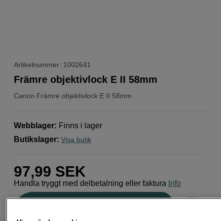
Artikelnummer: 1002641
Främre objektivlock E II 58mm
Canon
Främre objektivlock E II 58mm
Webblager
:
Finns i lager
Butikslager
:
Visa butik
97,99
SEK
Handla tryggt med delbetalning eller faktura
Info
Antal
Lägg i kundvagn