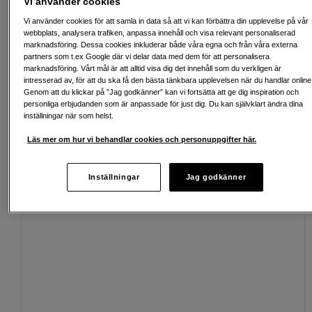
Vi använder cookies
Vi använder cookies för att samla in data så att vi kan förbättra din upplevelse på vår
webbplats, analysera trafiken, anpassa innehåll och visa relevant personaliserad
marknadsföring. Dessa cookies inkluderar både våra egna och från våra externa
partners som t.ex Google där vi delar data med dem för att personalisera
Fri frakt vid köp över 1 500 kronor
marknadsföring. Vårt mål är att alltid visa dig det innehåll som du verkligen är
intresserad av, för att du ska få den bästa tänkbara upplevelsen när du handlar online
Genom att du klickar på ”Jag godkänner” kan vi fortsätta att ge dig inspiration och
Köp nu och betala inom 30 dagar
personliga erbjudanden som är anpassade för just dig. Du kan självklart ändra dina
inställningar när som helst.
Personlig service och expertrådgivning
Läs mer om hur vi behandlar cookies och personuppgifter här.
Inställningar
Jag godkänner
Passande tillbehör
Se fler tillbehör