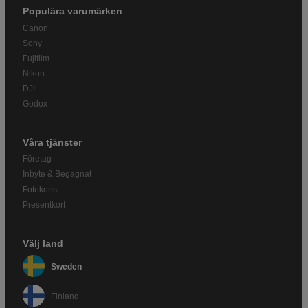
Populära varumärken
Canon
Sony
Fujifilm
Nikon
DJI
Godox
Våra tjänster
Företag
Inbyte & Begagnat
Fotokonst
Presentkort
Välj land
Sweden
Finland