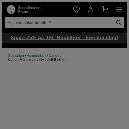
Hej, vad söker du efter?
Spara 25% på JBL Boombox – köp din idag!
Startsidan
Varumärken
Canon
Canon Främre objektivlock E II 58mm