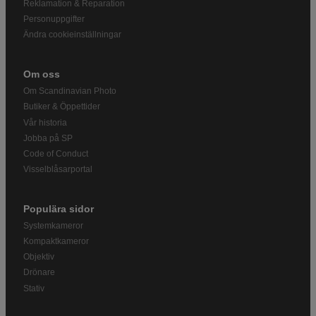
Reklamation & Reparation
Personuppgifter
Ändra cookieinställningar
Om oss
Om Scandinavian Photo
Butiker & Öppettider
Vår historia
Jobba på SP
Code of Conduct
Visselblåsarportal
Populära sidor
Systemkameror
Kompaktkameror
Objektiv
Drönare
Stativ