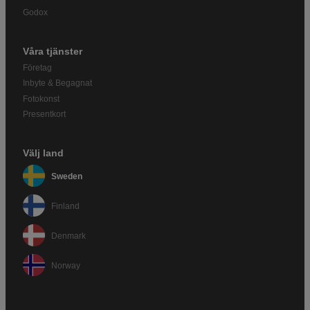
Godox
Våra tjänster
Företag
Inbyte & Begagnat
Fotokonst
Presentkort
Välj land
Sweden
Finland
Denmark
Norway