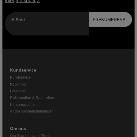
integritetspolicy.
E-Post
PRENUMERERA
Kundservice
Kundservice
Köpvillkor
Leverans
Reklamation & Reparation
Personuppgifter
Ändra cookieinställningar
Om oss
Om Scandinavian Photo