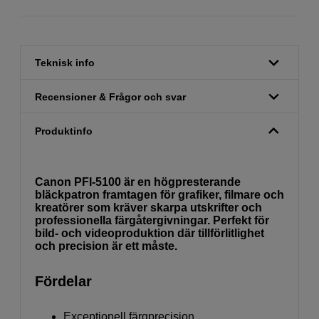
Teknisk info
Recensioner & Frågor och svar
Produktinfo
Canon PFI-5100 är en högpresterande
bläckpatron framtagen för grafiker, filmare och
kreatörer som kräver skarpa utskrifter och
professionella färgåtergivningar. Perfekt för
bild- och videoproduktion där tillförlitlighet
och precision är ett måste.
Fördelar
Exceptionell färgprecision