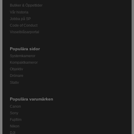
Butiker & Öppettider
Vår historia
Jobba på SP
Code of Conduct
Visselblåsarportal
Populära sidor
Systemkameror
Kompaktkameror
Objektiv
Drönare
Stativ
Populära varumärken
Canon
Sony
Fujifilm
Nikon
DJI