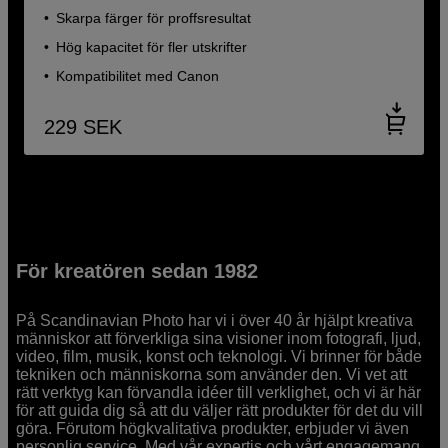
Skarpa färger för proffsresultat
Hög kapacitet för fler utskrifter
Kompatibilitet med Canon
229
SEK
För kreatören sedan 1982
På Scandinavian Photo har vi i över 40 år hjälpt kreativa
människor att förverkliga sina visioner inom fotografi, ljud,
video, film, musik, konst och teknologi. Vi brinner för både
tekniken och människorna som använder den. Vi vet att
rätt verktyg kan förvandla idéer till verklighet, och vi är här
för att guida dig så att du väljer rätt produkter för det du vill
göra. Förutom högkvalitativa produkter, erbjuder vi även
personlig service. Med vår expertis och vårt engagemang