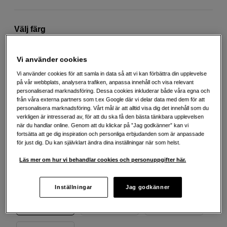
Välj färg
Vi använder cookies
Vi använder cookies för att samla in data så att vi kan förbättra din upplevelse
på vår webbplats, analysera trafiken, anpassa innehåll och visa relevant
Chroma
Cyan
Foto black
optimizier
personaliserad marknadsföring. Dessa cookies inkluderar både våra egna och
från våra externa partners som t.ex Google där vi delar data med dem för att
personalisera marknadsföring. Vårt mål är att alltid visa dig det innehåll som du
verkligen är intresserad av, för att du ska få den bästa tänkbara upplevelsen
när du handlar online. Genom att du klickar på ”Jag godkänner” kan vi
fortsätta att ge dig inspiration och personliga erbjudanden som är anpassade
för just dig. Du kan självklart ändra dina inställningar när som helst.
Foto cyan
Foto magenta
Grå
Läs mer om hur vi behandlar cookies och personuppgifter här.
Inställningar
Jag godkänner
Gul
Magenta
Matt svart