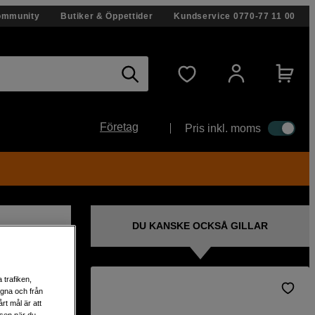
ommunity
Butiker & Öppettider
Kundservice
0770-77 11 00
Företag
Pris inkl. moms
DU KANSKE OCKSÅ GILLAR
 trafiken,
egna och från
 hög
rt mål är att
lsen när du