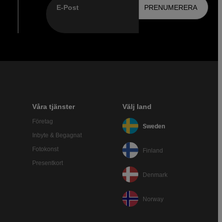
E-Post
PRENUMERERA
Våra tjänster
Välj land
Företag
Sweden
Inbyte & Begagnat
Fotokonst
Finland
Presentkort
Denmark
Norway