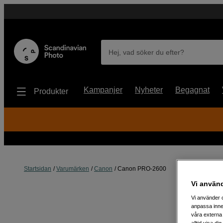
Hej, vad söker du efter?
Kampanjer
Nyheter
Begagnat
Produkter
Startsidan
Varumärken
Canon
Canon PRO-2600
Vi använ
Vi använder c
anpassa inne
våra externa 
alltid visa d