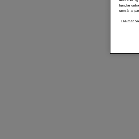
handlar onlin
som är anpass
Läs mer om