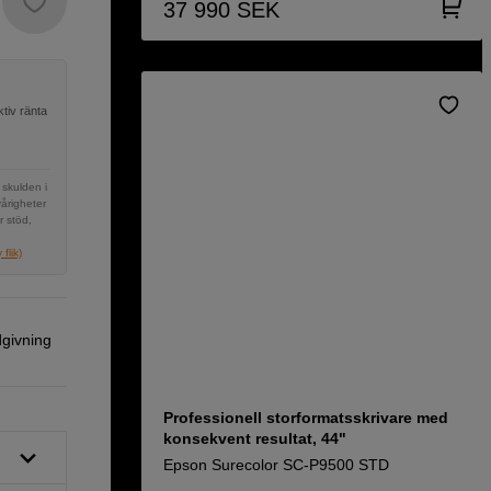
37 990
SEK
tiv ränta
 skulden i
vårigheter
r stöd,
flik)
dgivning
Professionell storformatsskrivare med
konsekvent resultat, 44"
Epson Surecolor SC-P9500 STD