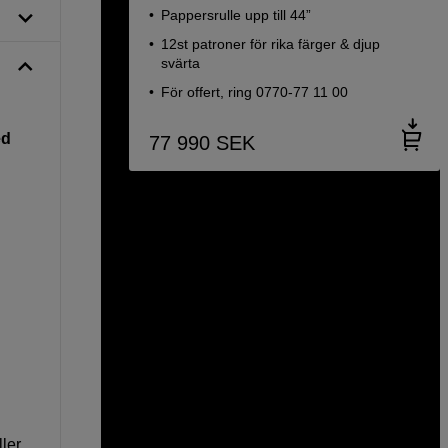
Pappersrulle upp till 44”
12st patroner för rika färger & djup
svärta
För offert, ring 0770-77 11 00
ed
77 990
SEK
ler