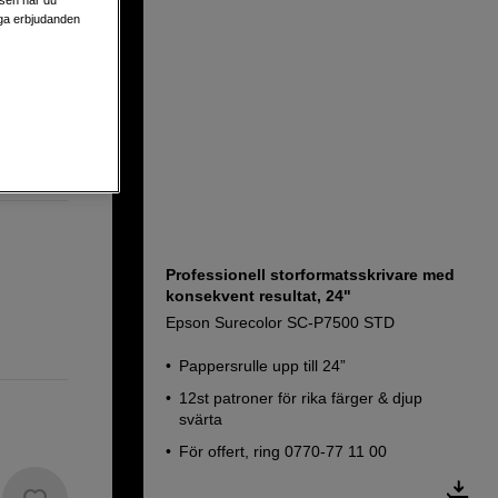
liga erbjudanden
0
Professionell storformatsskrivare med
konsekvent resultat, 24"
Epson Surecolor SC-P7500 STD
Pappersrulle upp till 24”
12st patroner för rika färger & djup
svärta
För offert, ring 0770-77 11 00