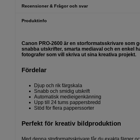
Recensioner & Frågor och svar
Produktinfo
Canon PRO-2600 är en storformatsskrivare som ger
snabba utskrifter, smarta mediaval och en enkel h
fotografer som vill skriva ut sina kreativa projekt.
Fördelar
Djup och rik färgskala
Snabb och smidig utskrift
Automatisk medieigenkänning
Upp till 24 tums pappersbredd
Stöd för flera papperssorter
Perfekt för kreativ bildproduktion
Med denna storformatsskrivare får du exakta färger och