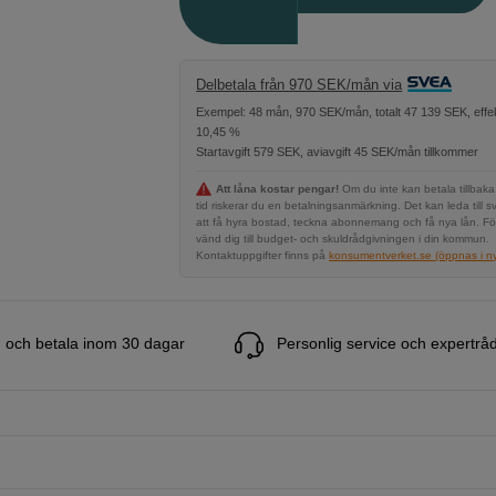
Delbetala från 970 SEK/mån via
Exempel: 48 mån, 970 SEK/mån, totalt 47 139 SEK, effek
10,45 %
Startavgift 579 SEK, aviavgift 45 SEK/mån tillkommer
Att låna kostar pengar!
Om du inte kan betala tillbaka
tid riskerar du en betalningsanmärkning. Det kan leda till s
att få hyra bostad, teckna abonnemang och få nya lån. Fö
vänd dig till budget- och skuldrådgivningen i din kommun.
Kontaktuppgifter finns på
konsumentverket.se (öppnas i ny 
 och betala inom 30 dagar
Personlig service och expertrå