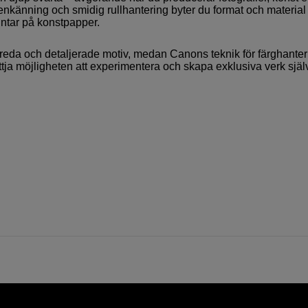
igenkänning och smidig rullhantering byter du format och material
rintar på konstpapper.
de breda och detaljerade motiv, medan Canons teknik för färghante
yttja möjligheten att experimentera och skapa exklusiva verk själ