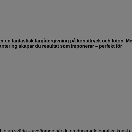
 en fantastisk färgåtergivning på konsttryck och foton. M
antering skapar du resultat som imponerar – perfekt för
 djup svärta – avgörande när du producerar fotografier, konst el