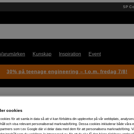
SP C
Varumärken
Kunskap
Inspiration
Event
30% på teenage engineering – t.o.m. fredag 7/8!
der cookies
ookies för att samla in data så att vi kan förbättra din upplevelse på vår webbplats, analysera
Artikelnummer: 1103190
håll och visa relevant personaliserad marknadsföring. Dessa cookies inkluderar både våra 
Storformatsfotoskrivare med
partners som t.ex Google där vi delar data med dem för att personalisera marknadsföring. Vå
ig det innehåll som du verkligen är intresserad av, för att du ska få den bästa tänkbara uppleve