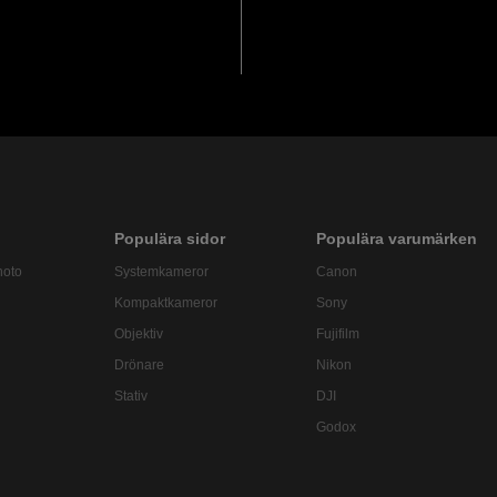
Populära sidor
Populära varumärken
hoto
Systemkameror
Canon
Kompaktkameror
Sony
Objektiv
Fujifilm
Drönare
Nikon
Stativ
DJI
Godox