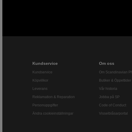
Kundservice
Om oss
Kundservice
Om Scandinavian P
Köpvillkor
Butiker & Öppettider
Leverans
Vår historia
Reklamation & Reparation
Jobba på SP
Personuppgifter
Code of Conduct
Ändra cookieinställningar
Visselblåsarportal