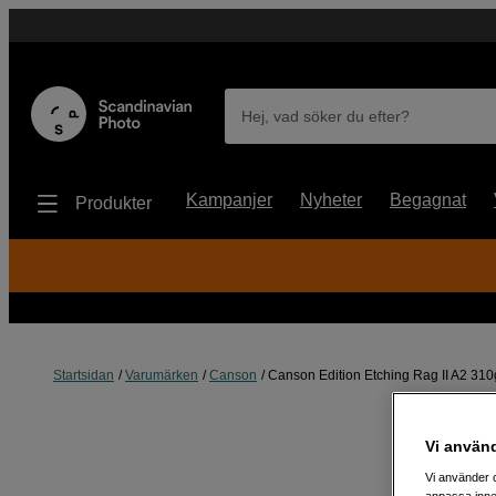
Hej, vad söker du efter?
Kampanjer
Nyheter
Begagnat
Produkter
Startsidan
Varumärken
Canson
Canson Edition Etching Rag II A2 310
Vi använ
Vi använder c