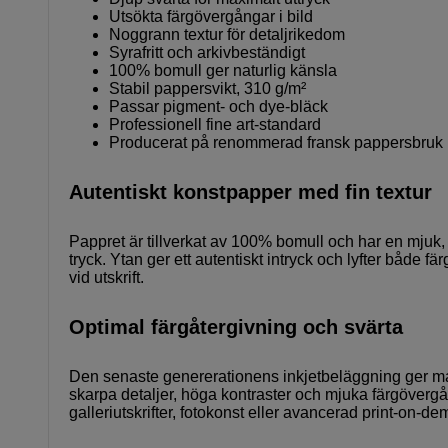
Utsökta färgövergångar i bild
Noggrann textur för detaljrikedom
Syrafritt och arkivbeständigt
100% bomull ger naturlig känsla
Stabil pappersvikt, 310 g/m²
Passar pigment- och dye-bläck
Professionell fine art-standard
Producerat på renommerad fransk pappersbruk
Autentiskt konstpapper med fin textur
Pappret är tillverkat av 100% bomull och har en mjuk, 
tryck. Ytan ger ett autentiskt intryck och lyfter både fär
vid utskrift.
Optimal färgåtergivning och svärta
Den senaste genererationens inkjetbeläggning ger mark
skarpa detaljer, höga kontraster och mjuka färgövergå
galleriutskrifter, fotokonst eller avancerad print-on-d