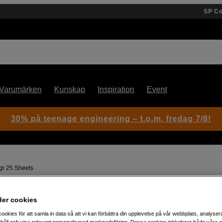
SP C
Varumärken
Kunskap
Inspiration
Event
30% på teenage engineering – t.o.m. fredag 7/8!
gr 25 Sheets
der cookies
Artikelnummer: 1105319
A2 Fine art-papper för utskrift
ookies för att samla in data så att vi kan förbättra din upplevelse på vår webbplats, analysera