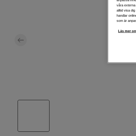
anpassa inne
våra externa 
alltid visa d
handlar onlin
som är anpass
Läs mer om