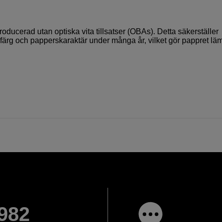
producerad utan optiska vita tillsatser (OBAs). Detta säkerställer
kta färg och papperskaraktär under många år, vilket gör pappret lä
982