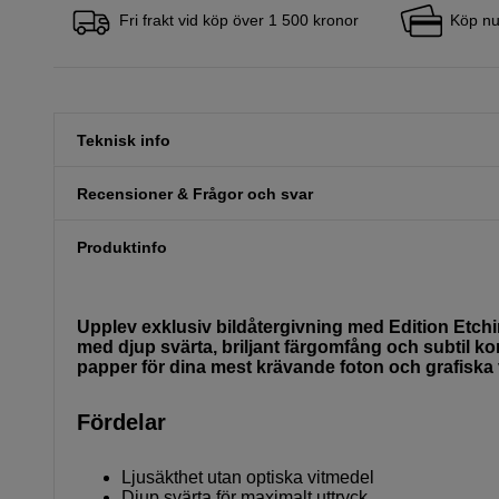
Fri frakt vid köp över 1 500 kronor
Köp nu
Teknisk info
Recensioner & Frågor och svar
Produktinfo
Upplev exklusiv bildåtergivning med Edition Etchin
med djup svärta, briljant färgomfång och subtil korn
papper för dina mest krävande foton och grafiska 
Fördelar
Ljusäkthet utan optiska vitmedel
Djup svärta för maximalt uttryck