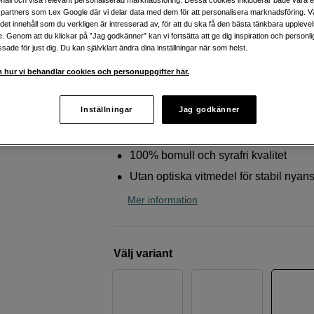
håll och visa relevant personaliserad marknadsföring. Dessa cookies inkluderar både våra 
med djup svärta
partners som t.ex Google där vi delar data med dem för att personalisera marknadsföring. Vå
ig det innehåll som du verkligen är intresserad av, för att du ska få den bästa tänkbara uppleve
Canson
Edition Etching Rag II A2 310gr 25 S
e. Genom att du klickar på ”Jag godkänner” kan vi fortsätta att ge dig inspiration och person
ade för just dig. Du kan självklart ändra dina inställningar när som helst.
Webblager
:
Finns i lager
 hur vi behandlar cookies och personuppgifter här.
Butikslager
:
Visa butik
Inställningar
Jag godkänner
Senaste inkjet-beläggning för djup sv
100% bomull och syrafri kvalitet
Utan optiska vitmedel för stabil nyan
Mer information
Välj variant