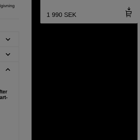
dgivning
1 990
SEK
fter
art-