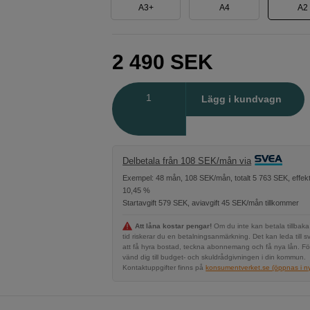
A3+
A4
A2
2 490
SEK
Antal
Lägg i kundvagn
Delbetala från 108 SEK/mån via
Exempel: 48 mån, 108 SEK/mån, totalt 5 763 SEK, effekt
10,45 %
Startavgift 579 SEK, aviavgift 45 SEK/mån tillkommer
Att låna kostar pengar!
Om du inte kan betala tillbaka
tid riskerar du en betalningsanmärkning. Det kan leda till s
att få hyra bostad, teckna abonnemang och få nya lån. Fö
vänd dig till budget- och skuldrådgivningen i din kommun.
Kontaktuppgifter finns på
konsumentverket.se (öppnas i ny 