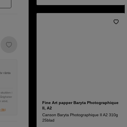
iv ränta
 skulden i
vårigheter
r stöd,
Fine Art papper Baryta Photographique
II, A2
flik)
Canson Baryta Photographique II A2 310g
25blad