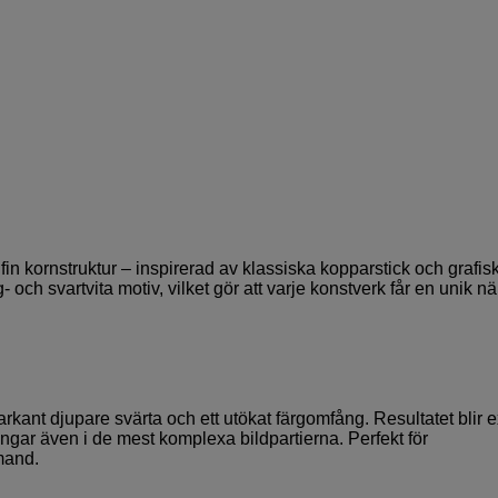
fin kornstruktur – inspirerad av klassiska kopparstick och grafis
g- och svartvita motiv, vilket gör att varje konstverk får en unik n
ant djupare svärta och ett utökat färgomfång. Resultatet blir e
ngar även i de mest komplexa bildpartierna. Perfekt för
emand.