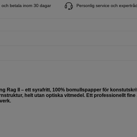
 och betala inom 30 dagar
Personlig service och expertrå
g Rag II – ett syrafritt, 100% bomullspapper för konstutskri
struktur, helt utan optiska vitmedel. Ett professionellt fine 
verk.