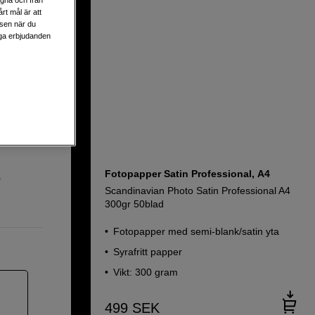
egna och från
rt mål är att
lsen när du
heets
liga erbjudanden
ärta
Fotopapper Satin Professional, A4
s
Scandinavian Photo Satin Professional A4
300gr 50blad
Fotopapper med semi-blank/satin yta
Syrafritt papper
Vikt: 300 gram
499
SEK