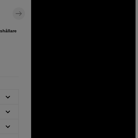
shållare
Bakgrundskit med justerbar bom för
tyg- och pappersbakgrunder
sp.tech Background Kit With Adjustable
Boom 116,5-303cm
1 990
SEK