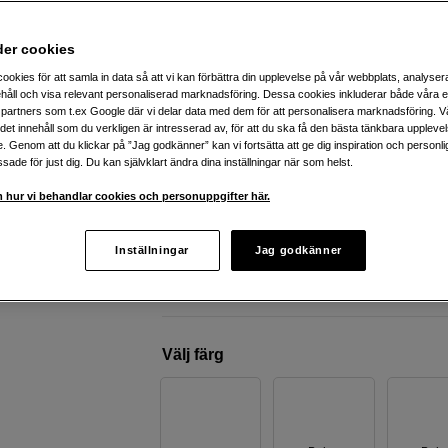
Colorama
Bakgrund Lobelia 2,72x11m #77
der cookies
ookies för att samla in data så att vi kan förbättra din upplevelse på vår webbplats, analysera
Webblager
:
Beräknad leverans ca 10-2
håll och visa relevant personaliserad marknadsföring. Dessa cookies inkluderar både våra 
arbetsdagar efter lagd beställning
partners som t.ex Google där vi delar data med dem för att personalisera marknadsföring. Vå
Butikslager
:
Visa butik
ig det innehåll som du verkligen är intresserad av, för att du ska få den bästa tänkbara uppleve
e. Genom att du klickar på ”Jag godkänner” kan vi fortsätta att ge dig inspiration och person
ade för just dig. Du kan självklart ändra dina inställningar när som helst.
2,72 x 11m
 hur vi behandlar cookies och personuppgifter här.
90% återvunnet pappersmaterial
Bakgrundspapper med låg reflektion
Inställningar
Jag godkänner
Mer information
Välj färg