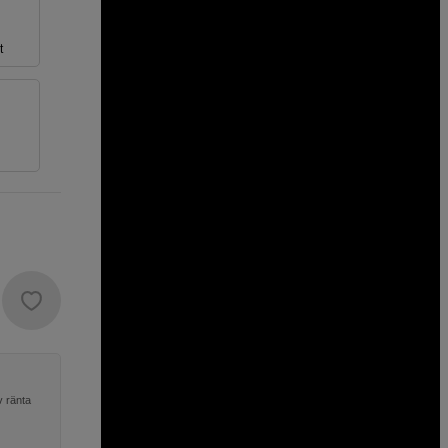
t
v ränta