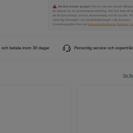
Att låna kostar pengar!
Om du inte kan betala tillbaka
tid riskerar du en betalningsanmärkning. Det kan leda till s
att få hyra bostad, teckna abonnemang och få nya lån. Fö
vänd dig till budget- och skuldrådgivningen i din kommun.
Kontaktuppgifter finns på
konsumentverket.se (öppnas i ny 
 och betala inom 30 dagar
Personlig service och expertrå
Se fle