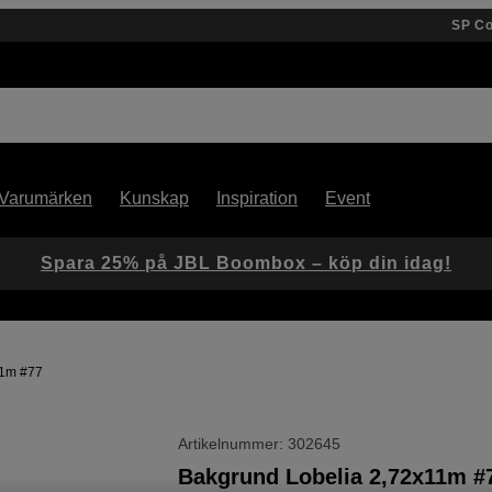
SP C
Varumärken
Kunskap
Inspiration
Event
Spara 25% på JBL Boombox – köp din idag!
11m #77
Artikelnummer: 302645
Bakgrund Lobelia 2,72x11m #