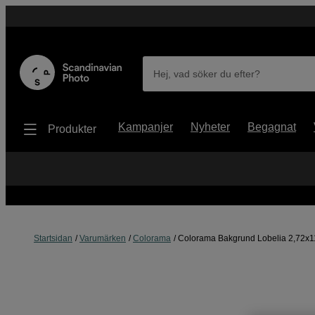
Hej, vad söker du efter?
Kampanjer
Nyheter
Begagnat
Produkter
Startsidan
Varumärken
Colorama
Colorama Bakgrund Lobelia 2,72x