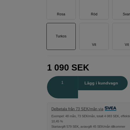
Rosa
Röd
Svar
Turkos
Vit
Vit
1 090
SEK
Antal
Lägg i kundvagn
Delbetala från 73 SEK/mån via
Exempel: 48 mån, 73 SEK/mån, totalt 4 083 SEK, effekti
10,45 %
Startavgift 579 SEK, aviavgift 45 SEK/mån tillkommer