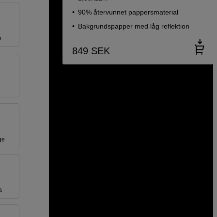
90% återvunnet pappersmaterial
Bakgrundspapper med låg reflektion
n
849
SEK
ge
a