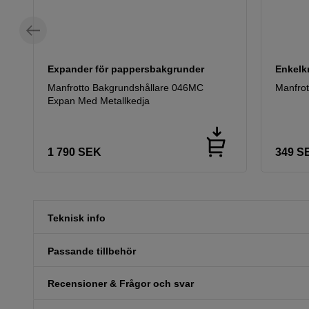
Expander för pappersbakgrunder
Enkelk
Manfrotto Bakgrundshållare 046MC
Manfrot
Expan Med Metallkedja
1 790
SEK
349
S
Teknisk info
Passande tillbehör
Recensioner & Frågor och svar