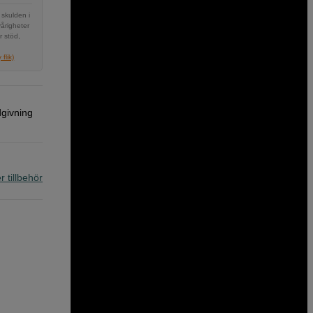
 skulden i
vårigheter
r stöd,
flik)
dgivning
r tillbehör