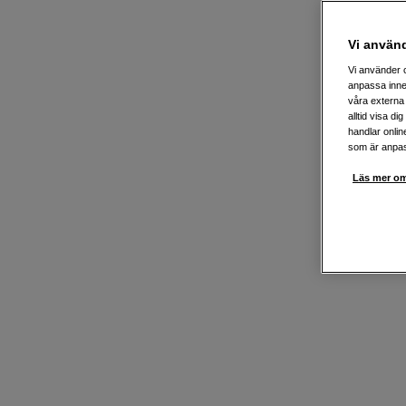
Vi använ
Vi använder c
anpassa inne
våra externa 
alltid visa d
handlar onlin
som är anpass
Läs mer om