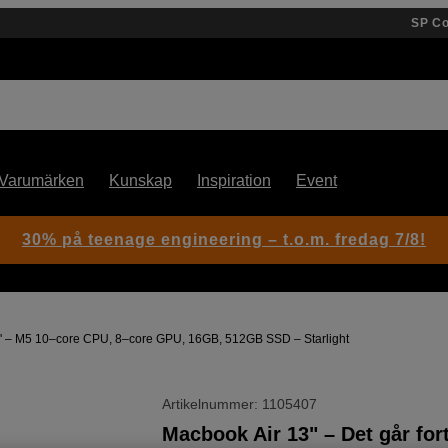
SP C
Varumärken
Kunskap
Inspiration
Event
30% på teenage engineering – t.o.m. fredag 7/8!
'' – M5 10–core CPU, 8–core GPU, 16GB, 512GB SSD – Starlight
Artikelnummer: 1105407
Macbook Air 13" – Det går for