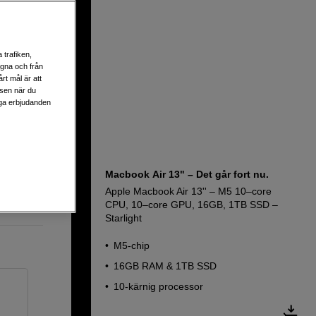
8–core
 trafiken,
egna och från
rt mål är att
lsen när du
liga erbjudanden
Macbook Air 13" – Det går fort nu.
Apple Macbook Air 13'' – M5 10–core
CPU, 10–core GPU, 16GB, 1TB SSD –
Starlight
M5-chip
16GB RAM & 1TB SSD
10-kärnig processor