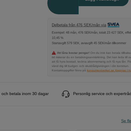
Delbetala från 476 SEK/mån via
Exempel: 48 mån, 476 SEK/mån, totalt 23 427 SEK, effek
10,45 %
Startavgift 579 SEK, aviavgift 45 SEK/mån tillkommer
Att låna kostar pengar!
Om du inte kan betala tillbaka
tid riskerar du en betalningsanmärkning. Det kan leda till s
att få hyra bostad, teckna abonnemang och få nya lån. Fö
vänd dig till budget- och skuldrådgivningen i din kommun.
Kontaktuppgifter finns på
konsumentverket.se (öppnas i ny 
 och betala inom 30 dagar
Personlig service och expertrå
Se fle