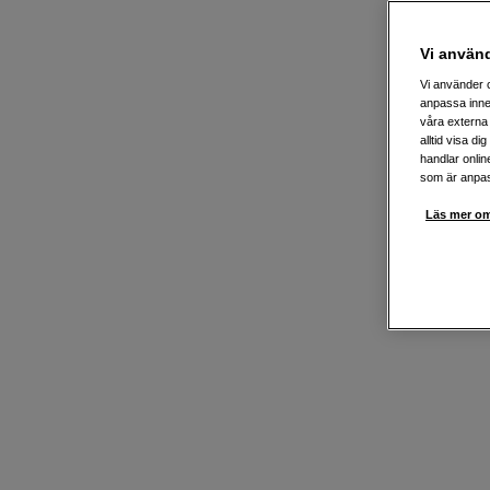
Vi använ
Vi använder c
anpassa inne
våra externa 
alltid visa d
handlar onlin
som är anpass
Läs mer om