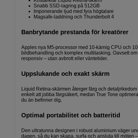
Kristallklar Liquid Retina-skärm
Snabb SSD-lagring på 512GB
Imponerande ljud med fyra högtalare
Magsafe-laddning och Thunderbolt 4
Banbrytande prestanda för kreatörer
Apples nya M5-processor med 10‑kärnig CPU och 10‑k
bildbehandling och komplex multitasking. Oavsett om d
responsiv – utan avbrott eller väntetider.
Uppslukande och exakt skärm
Liquid Retina-skärmen återger färg och detaljrikedom 
enkelt att jobba färgsäkert, medan True Tone optimerar 
du än befinner dig.
Optimal portabilitet och batteritid
Den ultratunna designen i robust aluminium väger under 1
dagen, så du kan skapa, surfa och ansluta till möten – 