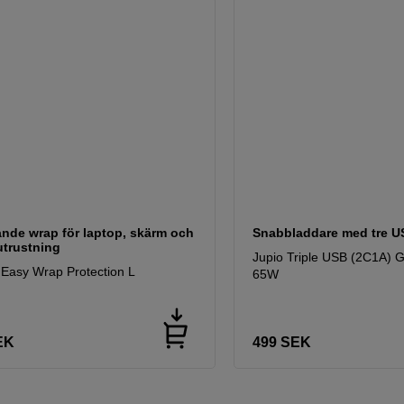
nde wrap för laptop, skärm och
Snabbladdare med tre U
utrustning
Jupio Triple USB (2C1A) 
 Easy Wrap Protection L
65W
EK
499
SEK