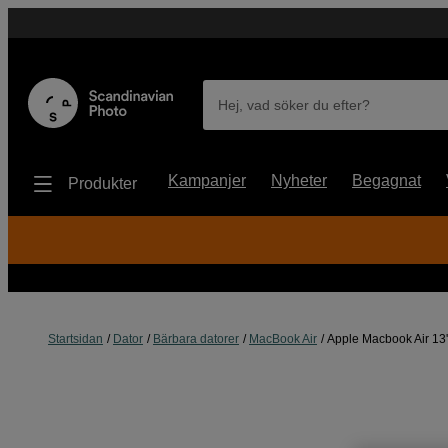
Hej, vad söker du efter?
Kampanjer
Nyheter
Begagnat
Produkter
Startsidan
Dator
Bärbara datorer
MacBook Air
Apple Macbook Air 13