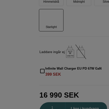
Himmelsblå
Midnight
Silve
Starlight
Laddare ingår ej
30-72
W
USB PD
Infinite Wall Charger EU PD 67W GaN
399
SEK
16 990
SEK
Antal
Lägg i kundvagn