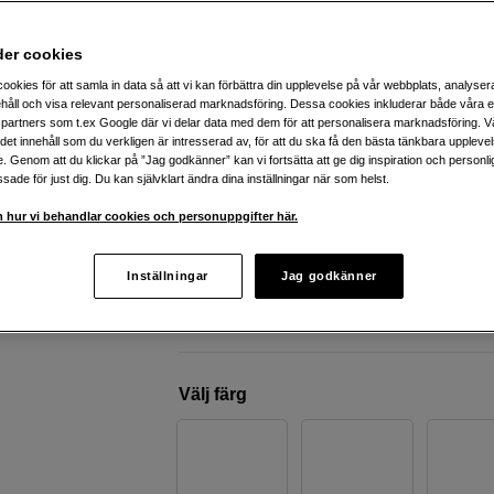
Apple
Macbook Air 13'' – M5 10–core CPU, 
GPU, 16GB, 512GB SSD – Starlight
der cookies
ookies för att samla in data så att vi kan förbättra din upplevelse på vår webbplats, analysera
håll och visa relevant personaliserad marknadsföring. Dessa cookies inkluderar både våra 
Webblager
:
Beställningsvara
partners som t.ex Google där vi delar data med dem för att personalisera marknadsföring. Vå
Butikslager
:
Visa butik
ig det innehåll som du verkligen är intresserad av, för att du ska få den bästa tänkbara uppleve
e. Genom att du klickar på ”Jag godkänner” kan vi fortsätta att ge dig inspiration och person
ade för just dig. Du kan självklart ändra dina inställningar när som helst.
M5-chip
 hur vi behandlar cookies och personuppgifter här.
16GB RAM & 512GB SSD
8-kärnig processor
Inställningar
Jag godkänner
Mer information
Välj färg