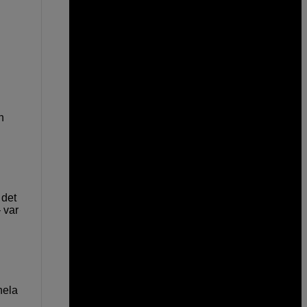
h
 det
 var
hela