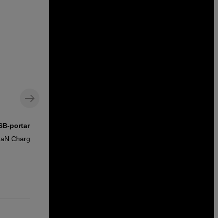
SB-portar
Kraftfull USB-C kabel med
silikonskydd
GaN Charger
Hyper USB-C 240W Silicone Cable 1M
White
249
SEK