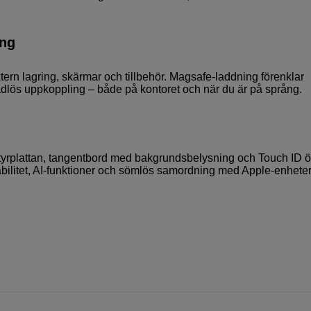
ing
xtern lagring, skärmar och tillbehör. Magsafe-laddning förenklar
dlös uppkoppling – både på kontoret och när du är på språng.
ora styrplattan, tangentbord med bakgrundsbelysning och Touch ID 
ilitet, AI-funktioner och sömlös samordning med Apple-enheter