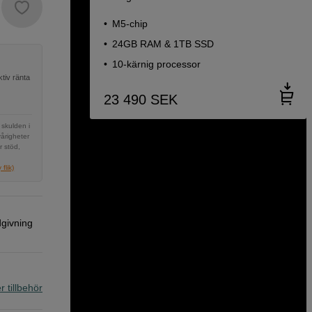
M5-chip
24GB RAM & 1TB SSD
10-kärnig processor
tiv ränta
23 490
SEK
 skulden i
vårigheter
r stöd,
flik)
dgivning
r tillbehör