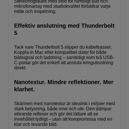
Stereohögtalare med stöd för rumsligt ljud och
mikrofonarray med studiokvalitet förbättrar varje
möte och inspelning.
Effektiv anslutning med Thunderbolt
5
Tack vare Thunderbolt 5 slipper du kabeltrassel.
Koppla in Mac eller kompatibel dator för både
bildsignal och laddning – samtidigt som två USB-
C-portar gör det enkelt att ansluta kringutrustning
direkt.
Nanotextur. Mindre reflektioner. Mer
klarhet.
Skärmen med nanotextur är idealisk i miljöer med
stark belysning, både inne och ute. Den dämpar
störande reflexer och gör det lättare att se
innehållet tydligt – utan att kompromissa med en
klar och levande bild.