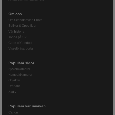
Om oss
Om Scandinavian Photo
Butiker & Öppettider
Vår historia
Jobba på SP
Code of Conduct
Visselblåsarportal
Populära sidor
Systemkameror
Kompaktkameror
Objektiv
Drönare
Stativ
Populära varumärken
Canon