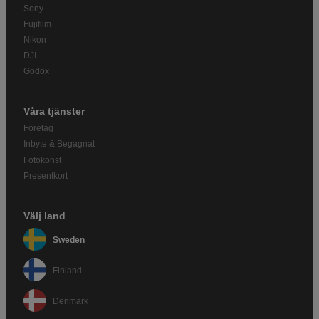
Sony
Fujifilm
Nikon
DJI
Godox
Våra tjänster
Företag
Inbyte & Begagnat
Fotokonst
Presentkort
Välj land
Sweden
Finland
Denmark