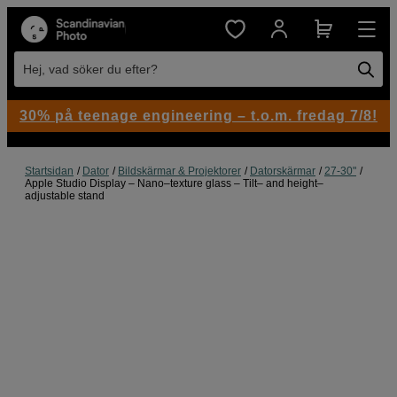
Hej, vad söker du efter?
30% på teenage engineering – t.o.m. fredag 7/8!
Startsidan
Dator
Bildskärmar & Projektorer
Datorskärmar
27-30"
Apple Studio Display – Nano–texture glass – Tilt– and height–
adjustable stand