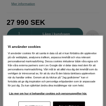
Mer information
27 990
SEK
Antal
Lägg i kundvagn
Vi använder cookies
Delbetala från 754 SEK/mån via
Vi använder cookies för att samla in data så att vi kan förbättra din upplevelse
på vår webbplats, analysera trafiken, anpassa innehåll och visa relevant
Exempel: 48 mån, 754 SEK/mån, totalt 36 771 SEK, effektiv ränta 10,45 %
personaliserad marknadsföring. Dessa cookies inkluderar både våra egna och
Startavgift 579 SEK, aviavgift 45 SEK/mån tillkommer
från våra externa partners som t.ex Google där vi delar data med dem för att
personalisera marknadsföring. Vårt mål är att alltid visa dig det innehåll som du
Att låna kostar pengar!
Om du inte kan betala tillbaka skulden i tid
verkligen är intresserad av, för att du ska få den bästa tänkbara upplevelsen
riskerar du en betalningsanmärkning. Det kan leda till svårigheter att få hyra
när du handlar online. Genom att du klickar på ”Jag godkänner” kan vi
bostad, teckna abonnemang och få nya lån. För stöd, vänd dig till budget-
fortsätta att ge dig inspiration och personliga erbjudanden som är anpassade
och skuldrådgivningen i din kommun. Kontaktuppgifter finns på
för just dig. Du kan självklart ändra dina inställningar när som helst.
konsumentverket.se (öppnas i ny flik)
Läs mer om hur vi behandlar cookies och personuppgifter här.
Energiklass
Produktblad