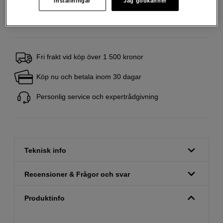
Inställningar
Jag godkänner
Fri frakt vid köp över 1 500 kronor
Köp nu och betala inom 30 dagar
Personlig service och expertrådgivning
Teknisk info
Recensioner & Frågor och svar
Produktinfo