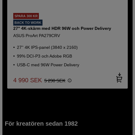
SPARA 300 KR
BACK TO WORK
27'' 4K-skärm med HDR 96W och Power Delivery
ASUS ProArt PA279CRV
27'' 4K IPS-panel (3840 x 2160)
99% DCI-P3 och Adobe RGB
USB-C med 96W Power Delivery
4 990
SEK
5 290
SEK
För kreatören sedan 1982