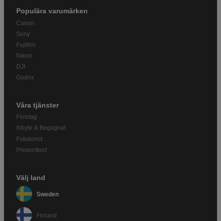
Populära varumärken
Canon
Sony
Fujifilm
Nikon
DJI
Godox
Våra tjänster
Företag
Inbyte & Begagnat
Fotokonst
Presentkort
Välj land
Sweden
Finland