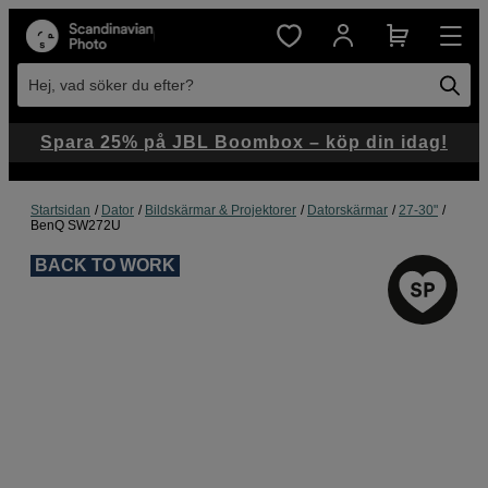
Hej, vad söker du efter?
Spara 25% på JBL Boombox – köp din idag!
Startsidan
Dator
Bildskärmar & Projektorer
Datorskärmar
27-30"
BenQ SW272U
BACK TO WORK