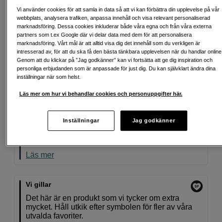
Vi använder cookies för att samla in data så att vi kan förbättra din upplevelse på vår
Att låna kostar pengar!
Om du inte kan betala tillbaka skulden i tid
webbplats, analysera trafiken, anpassa innehåll och visa relevant personaliserad
riskerar du en betalningsanmärkning. Det kan leda till svårigheter att få hyra
marknadsföring. Dessa cookies inkluderar både våra egna och från våra externa
bostad, teckna abonnemang och få nya lån. För stöd, vänd dig till budget-
partners som t.ex Google där vi delar data med dem för att personalisera
och skuldrådgivningen i din kommun. Kontaktuppgifter finns på
marknadsföring. Vårt mål är att alltid visa dig det innehåll som du verkligen är
konsumentverket.se (öppnas i ny flik)
intresserad av, för att du ska få den bästa tänkbara upplevelsen när du handlar online
Genom att du klickar på ”Jag godkänner” kan vi fortsätta att ge dig inspiration och
Energiklass
personliga erbjudanden som är anpassade för just dig. Du kan självklart ändra dina
inställningar när som helst.
Produktblad
Läs mer om hur vi behandlar cookies och personuppgifter här.
Back to Work
Inställningar
Jag godkänner
Den här produkten ingår i vårt Back to Work-utbud
– noggrant utvald för kreativa arbetsflöden.
Läs mer
Vi gillar
Det här är en produkt som vi tycker om extra
mycket. Håll utkik efter symbolen för fler av våra
utvalda favoriter.