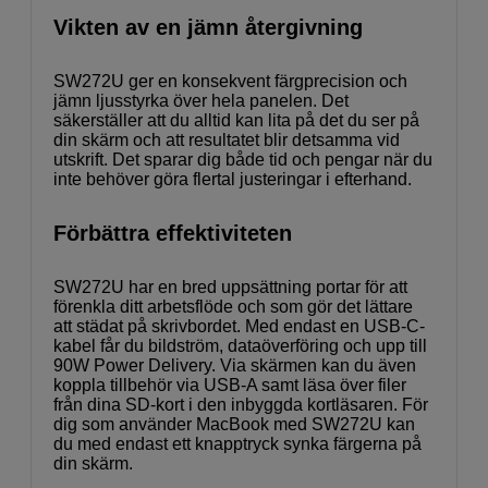
Vikten av en jämn återgivning
SW272U ger en konsekvent färgprecision och
jämn ljusstyrka över hela panelen. Det
säkerställer att du alltid kan lita på det du ser på
din skärm och att resultatet blir detsamma vid
utskrift. Det sparar dig både tid och pengar när du
inte behöver göra flertal justeringar i efterhand.
Förbättra effektiviteten
SW272U har en bred uppsättning portar för att
förenkla ditt arbetsflöde och som gör det lättare
att städat på skrivbordet. Med endast en USB-C-
kabel får du bildström, dataöverföring och upp till
90W Power Delivery. Via skärmen kan du även
koppla tillbehör via USB-A samt läsa över filer
från dina SD-kort i den inbyggda kortläsaren. För
dig som använder MacBook med SW272U kan
du med endast ett knapptryck synka färgerna på
din skärm.