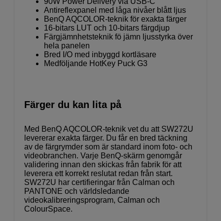
90W Power Delivery via USB-C
Antireflexpanel med låga nivåer blått ljus
BenQ AQCOLOR-teknik för exakta färger
16-bitars LUT och 10-bitars färgdjup
Färgjämnhetsteknik fö jämn ljusstyrka över
hela panelen
Bred I/O med inbyggd kortläsare
Medföljande HotKey Puck G3
Färger du kan lita på
Med BenQ AQCOLOR-teknik vet du att SW272U
levererar exakta färger. Du får en bred täckning
av de färgrymder som är standard inom foto- och
videobranchen. Varje BenQ-skärm genomgår
validering innan den skickas från fabrik för att
leverera ett korrekt reslutat redan från start.
SW272U har certifieringar från Calman och
PANTONE och världsledande
videokalibreringsprogram, Calman och
ColourSpace.