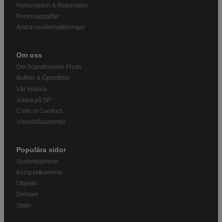
Reklamation & Reparation
Personuppgifter
Ändra cookieinställningar
Om oss
Om Scandinavian Photo
Butiker & Öppettider
Vår historia
Jobba på SP
Code of Conduct
Visselblåsarportal
Populära sidor
Systemkameror
Kompaktkameror
Objektiv
Drönare
Stativ