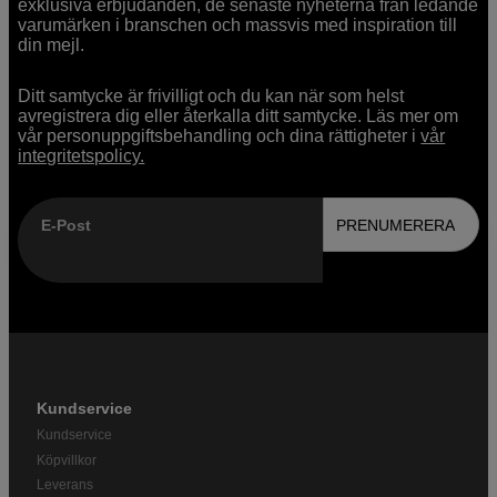
exklusiva erbjudanden, de senaste nyheterna från ledande
varumärken i branschen och massvis med inspiration till
din mejl.
Ditt samtycke är frivilligt och du kan när som helst
avregistrera dig eller återkalla ditt samtycke. Läs mer om
vår personuppgiftsbehandling och dina rättigheter i
vår
integritetspolicy.
E-Post
PRENUMERERA
Kundservice
Kundservice
Köpvillkor
Leverans