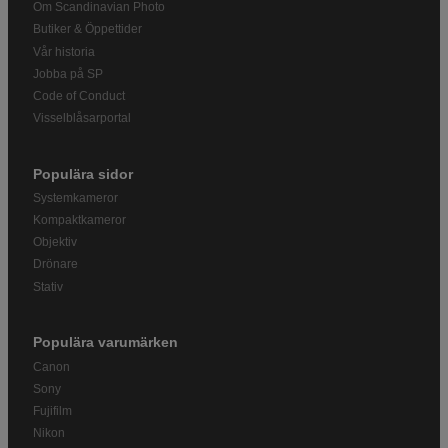
Om Scandinavian Photo
Butiker & Öppettider
Vår historia
Jobba på SP
Code of Conduct
Visselblåsarportal
Populära sidor
Systemkameror
Kompaktkameror
Objektiv
Drönare
Stativ
Populära varumärken
Canon
Sony
Fujifilm
Nikon