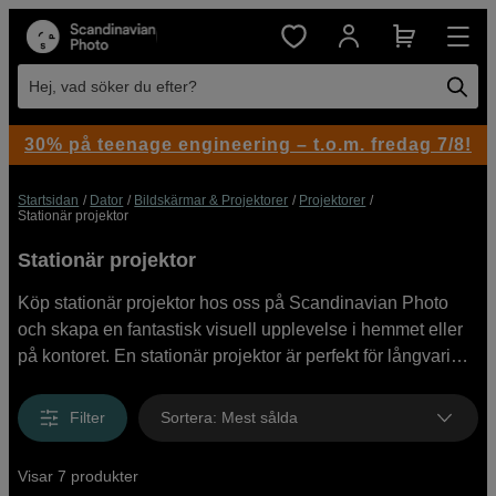
Hej, vad söker du efter?
30% på teenage engineering – t.o.m. fredag 7/8!
Startsidan
Dator
Bildskärmar & Projektorer
Projektorer
Stationär projektor
Stationär projektor
Köp stationär projektor hos oss på Scandinavian Photo
och skapa en fantastisk visuell upplevelse i hemmet eller
på kontoret. En stationär projektor är perfekt för långvarig
användning på samma ställe och passar lika bra för både
presentationer i konferensrummet som för att skapa en
Filter
Sortera
:
Mest sålda
egen hemmabio i vardagsrummet. Vi erbjuder projektorer
från ledande varumärken som Epson och ViewSonic med
Visar 7 produkter
flera, med hög upplösning och ljusstyrka för skarpa bilder