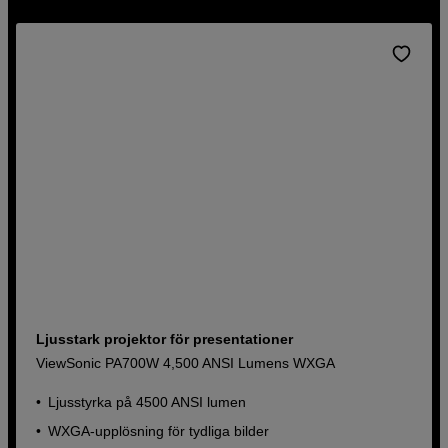
och levande färger. Utforska vårt sortiment av stationära
projektorer här och köp direkt online med snabb leverans,
eller besök oss i butik för personlig service.
Ljusstark projektor för presentationer
ViewSonic PA700W 4,500 ANSI Lumens WXGA
Ljusstyrka på 4500 ANSI lumen
WXGA-upplösning för tydliga bilder