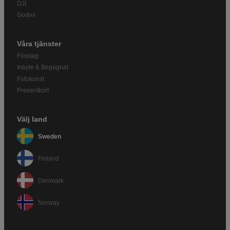
DJI
Godox
Våra tjänster
Företag
Inbyte & Begagnat
Fotokonst
Presentkort
Välj land
Sweden
Finland
Denmark
Norway