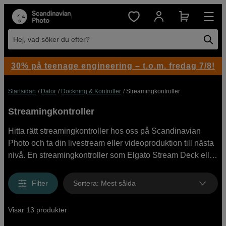
Hej, vad söker du efter?
30% på teenage engineering – t.o.m. fredag 7/8!
Startsidan
Dator
Dockning & Kontroller
Streamingkontroller
Streamingkontroller
Hitta rätt streamingkontroller hos oss på Scandinavian
Photo och ta din livestream eller videoproduktion till nästa
nivå. En streamingkontroller som Elgato Stream Deck eller
Loupedeck Live ger dig full kontroll över din produktion
med anpassningsbara knappar för smidiga övergångar,
Filter
Sortera
:
Mest sålda
ljudjusteringar och genvägar. Perfekt för dig som streamar,
spelar in podcasts eller skapar innehåll för sociala medier.
Visar 13 produkter
Utforska vårt utbud av streamingkontroller från varumärken