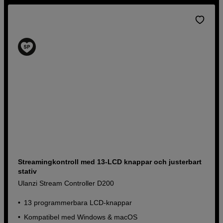
som Elgato, Loupedeck och Roland. Köp direkt online
eller besök oss i butik för personlig service och rådgivning.
Streamingkontroll med 13-LCD knappar och justerbart
stativ
Ulanzi Stream Controller D200
13 programmerbara LCD-knappar
Kompatibel med Windows & macOS