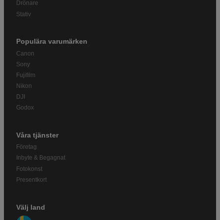
Drönare
Stativ
Populära varumärken
Canon
Sony
Fujifilm
Nikon
DJI
Godox
Våra tjänster
Företag
Inbyte & Begagnat
Fotokonst
Presentkort
Välj land