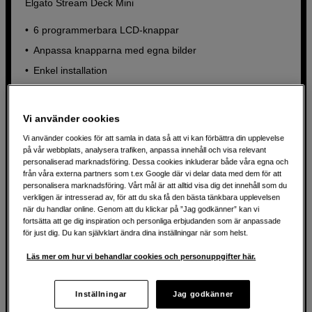
Elgato Stream Deck Mini
6 programmerbara LCD-knappar
Anpassa knapparna med egna bilder
Enkel installation
599
SEK
Vi använder cookies
Vi använder cookies för att samla in data så att vi kan förbättra din upplevelse
på vår webbplats, analysera trafiken, anpassa innehåll och visa relevant
personaliserad marknadsföring. Dessa cookies inkluderar både våra egna och
från våra externa partners som t.ex Google där vi delar data med dem för att
personalisera marknadsföring. Vårt mål är att alltid visa dig det innehåll som du
verkligen är intresserad av, för att du ska få den bästa tänkbara upplevelsen
när du handlar online. Genom att du klickar på ”Jag godkänner” kan vi
fortsätta att ge dig inspiration och personliga erbjudanden som är anpassade
för just dig. Du kan självklart ändra dina inställningar när som helst.
Läs mer om hur vi behandlar cookies och personuppgifter här.
Inställningar
Jag godkänner