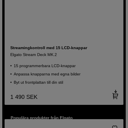
Streamingkontroll med 15 LCD-knappar
Elgato Stream Deck MK.2
15 programmerbara LCD-knappar
Anpassa knapparna med egna bilder
Byt ut frontplattan till din stil
1 490
SEK
Populära produkter från Elgato
Allt du behöver för att streama och skapa