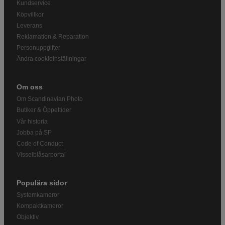
Kundservice
Köpvillkor
Leverans
Reklamation & Reparation
Personuppgifter
Ändra cookieinställningar
Om oss
Om Scandinavian Photo
Butiker & Öppettider
Vår historia
Jobba på SP
Code of Conduct
Visselblåsarportal
Populära sidor
Systemkameror
Kompaktkameror
Objektiv