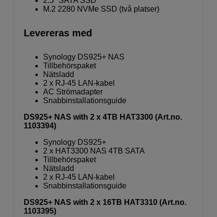
2.5" SATA SSD
M.2 2280 NVMe SSD (två platser)
Levereras med
Synology DS925+ NAS
Tillbehörspaket
Nätsladd
2 x RJ-45 LAN-kabel
AC Strömadapter
Snabbinstallationsguide
DS925+ NAS with 2 x 4TB HAT3300 (Art.no.
1103394)
Synology DS925+
2 x HAT3300 NAS 4TB SATA
Tillbehörspaket
Nätsladd
2 x RJ-45 LAN-kabel
Snabbinstallationsguide
DS925+ NAS with 2 x 16TB HAT3310 (Art.no.
1103395)