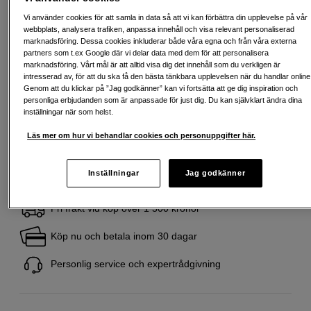
Vi använder cookies för att samla in data så att vi kan förbättra din upplevelse på vår
webbplats, analysera trafiken, anpassa innehåll och visa relevant personaliserad
marknadsföring. Dessa cookies inkluderar både våra egna och från våra externa
Delbetala från 932 SEK/mån via
partners som t.ex Google där vi delar data med dem för att personalisera
Exempel: 48 mån, 932 SEK/mån, totalt 45 315 SEK, effektiv ränta 10,45 %
marknadsföring. Vårt mål är att alltid visa dig det innehåll som du verkligen är
Startavgift 579 SEK, aviavgift 45 SEK/mån tillkommer
intresserad av, för att du ska få den bästa tänkbara upplevelsen när du handlar online
Genom att du klickar på ”Jag godkänner” kan vi fortsätta att ge dig inspiration och
Att låna kostar pengar!
Om du inte kan betala tillbaka skulden i tid
personliga erbjudanden som är anpassade för just dig. Du kan självklart ändra dina
riskerar du en betalningsanmärkning. Det kan leda till svårigheter att få hyra
inställningar när som helst.
bostad, teckna abonnemang och få nya lån. För stöd, vänd dig till budget-
och skuldrådgivningen i din kommun. Kontaktuppgifter finns på
Läs mer om hur vi behandlar cookies och personuppgifter här.
konsumentverket.se (öppnas i ny flik)
Inställningar
Jag godkänner
Fri frakt vid köp över 1 500 kronor
Köp nu och betala inom 30 dagar
Personlig service och expertrådgivning