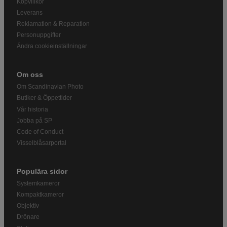
Köpvillkor
Leverans
Reklamation & Reparation
Personuppgifter
Ändra cookieinställningar
Om oss
Om Scandinavian Photo
Butiker & Öppettider
Vår historia
Jobba på SP
Code of Conduct
Visselblåsarportal
Populära sidor
Systemkameror
Kompaktkameror
Objektiv
Drönare