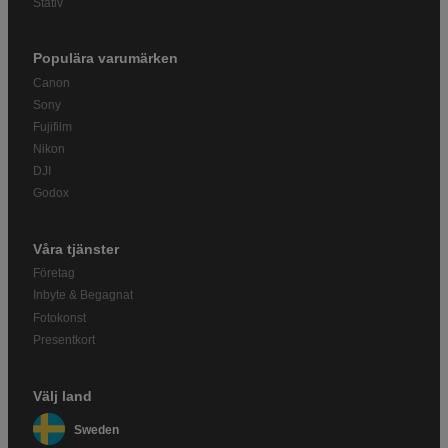
Stativ
Populära varumärken
Canon
Sony
Fujifilm
Nikon
DJI
Godox
Våra tjänster
Företag
Inbyte & Begagnat
Fotokonst
Presentkort
Välj land
Sweden