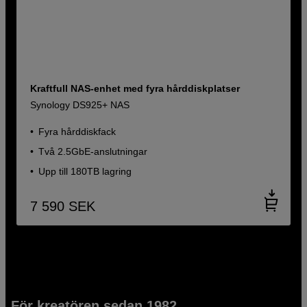
Kraftfull NAS-enhet med fyra hårddiskplatser
Synology DS925+ NAS
Fyra hårddiskfack
Två 2.5GbE-anslutningar
Upp till 180TB lagring
7 590
SEK
För kreatören sedan 1982