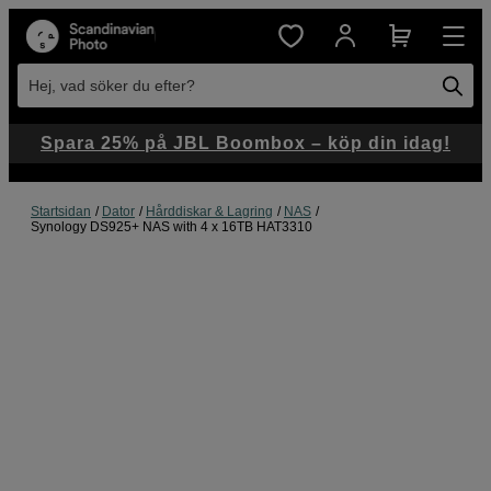
Hej, vad söker du efter?
Spara 25% på JBL Boombox – köp din idag!
Startsidan
Dator
Hårddiskar & Lagring
NAS
Synology DS925+ NAS with 4 x 16TB HAT3310