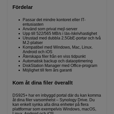
Fördelar
Passar det mindre kontoret eller IT-
entusiasten
Använd som privat mejl-server
Upp till 522/565 MB/s i läs-/skrivhastighet
Utrustad med dubbla 2.5GbE-portar och två
M.2-platser
Kompatibel med Windows, Mac, Linux.
Android och iOS
Återskapa filer från en viss tidpunkt
Automatisk backup och dataoptimering
DiskStation Manager med Office-program
Möjlighet till fem års garanti
Kom åt dina filer överallt
DS925+ har en inbyggd portal där du kan komma
åt dina filer varsomhelst – Synology Drive. Du
kan enkelt synka alla dina enheter på flera
plattformar som exempelvis Windows, macOS,
Linux, Android och iOS.