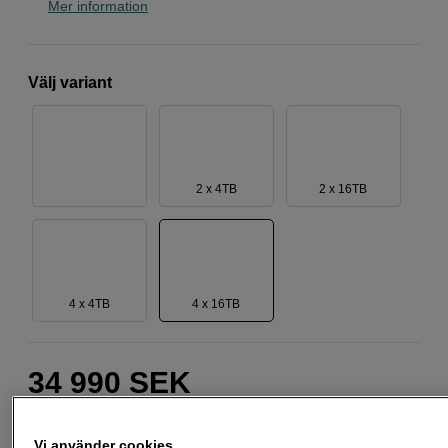
Mer information
Välj variant
2 x 4TB
2 x 16TB
4 x 4TB
4 x 16TB
34 990
SEK
Antal
Lägg i kundvagn
Vi använder cookies