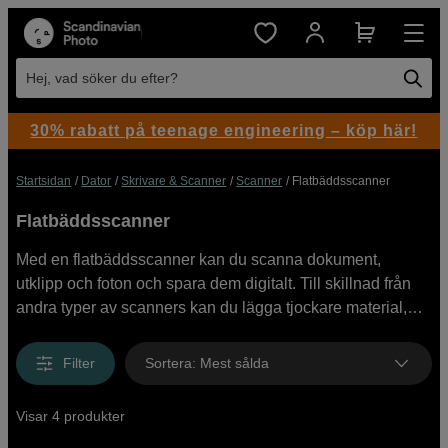
Hej, vad söker du efter?
30% rabatt på teenage engineering – köp här!
Startsidan
Dator
Skrivare & Scanner
Scanner
Flatbäddsscanner
Flatbäddsscanner
Med en flatbäddsscanner kan du scanna dokument,
utklipp och foton och spara dem digitalt. Till skillnad från
andra typer av scanners kan du lägga tjockare material,
som inbundna böcker, direkt på glaset. Hos oss hittar du
scanners för hemmakontoret, portabel scanner och
Filter
Sortera
:
Mest sålda
flatbäddsscanner för professionellt bruk, så vi har något för
alla behov. Köp din flatbäddsscanner från Epson eller
Visar 4 produkter
Plustek hos oss, direkt online med snabb leverans eller