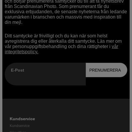
och börjar prenumerera samtycker du till att få nyhetsbrev
från Scandinavian Photo. Som prenumerant får du
exklusiva erbjudanden, de senaste nyheterna från ledande
varumärken i branschen och massvis med inspiration till
din mejl.
Ditt samtycke är frivilligt och du kan när som helst
avregistrera dig eller återkalla ditt samtycke. Läs mer om
vår personuppgiftsbehandling och dina rättigheter i
vår
integritetspolicy.
E-Post
PRENUMERERA
Kundservice
Kundservice