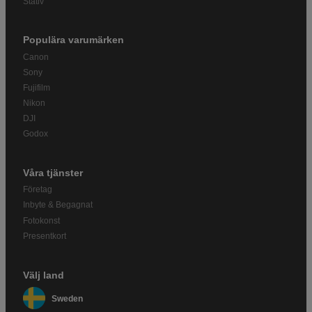
Stativ
Populära varumärken
Canon
Sony
Fujifilm
Nikon
DJI
Godox
Våra tjänster
Företag
Inbyte & Begagnat
Fotokonst
Presentkort
Välj land
Sweden