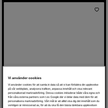
besök oss i butik.
Vi använder cookies
Flatbäddsskanner med hög skanningsupplösning
Epson Perfection V39II
Vi använder cookies för att samla in data så att vi kan förbättra din upplevelse
på vår webbplats, analysera trafiken, anpassa innehåll och visa relevant
personaliserad marknadsföring. Dessa cookies inkluderar både våra egna och
Skanningsupplösning 4800x4800 dpi
från våra externa partners som t.ex Google där vi delar data med dem för att
Skannar upp till A4-storlek
personalisera marknadsföring. Vårt mål är att alltid visa dig det innehåll som du
verkligen är intresserad av, för att du ska få den bästa tänkbara upplevelsen
Smart bildbearbetning direkt