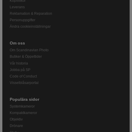
Köpvillkor
Leverans
Reklamation & Reparation
Personuppgifter
Ändra cookieinställningar
Om oss
Om Scandinavian Photo
Butiker & Öppettider
Vår historia
Jobba på SP
Code of Conduct
Visselblåsarportal
Populära sidor
Systemkameror
Kompaktkameror
Objektiv
Drönare