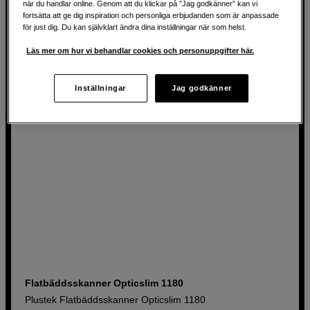
när du handlar online. Genom att du klickar på ”Jag godkänner” kan vi
fortsätta att ge dig inspiration och personliga erbjudanden som är anpassade
för just dig. Du kan självklart ändra dina inställningar när som helst.
1 159
SEK
Läs mer om hur vi behandlar cookies och personuppgifter här.
Inställningar
Jag godkänner
Flatbäddsskanner Opticslim 1180
Plustek Flatbäddsskanner Opticslim 1180