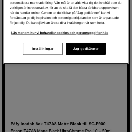
personalisera marknadsföring. Vårt mål är att alltid visa dig det innehåll som du
verkligen är intresserad av, för att du ska få den bästa tänkbara upplevelsen
när du handlar online. Genom att du klickar på ”Jag godkänner” kan vi
499
SEK
fortsätta att ge dig inspiration och personliga erbjudanden som är anpassade
för just dig. Du kan självklart ändra dina inställningar när som helst.
Läs mer om hur vi behandlar cookies och personuppgifter här.
Inställningar
Jag godkänner
Påfyllnadsbläck T47A8 Matte Black till SC-P900
Epson T47A8 Matte Black UltraChrome Pro 10 – 50ml