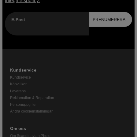
integritetspolicy.
E-Post
PRENUMERERA
Kundservice
Kundservice
Köpvillkor
Leverans
Reklamation & Reparation
Personuppgifter
Ändra cookieinställningar
Om oss
Om Scandinavian Photo