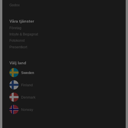
Godox
Våra tjänster
Företag
Inbyte & Begagnat
Fotokonst
Presentkort
Välj land
Sweden
Finland
Denmark
Norway