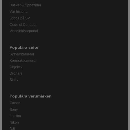
Butiker & Öppettider
Vår historia
Jobba på SP
Code of Conduct
Visselblåsarportal
Populära sidor
Systemkameror
Kompaktkameror
Objektiv
Drönare
Stativ
Populära varumärken
Canon
Sony
Fujifilm
Nikon
DJI