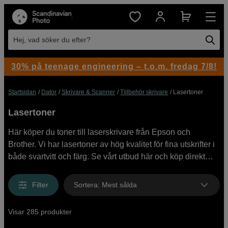
Hej, vad söker du efter?
30% på teenage engineering – t.o.m. fredag 7/8!
Startsidan
Dator
Skrivare & Scanner
Tillbehör skrivare
Lasertoner
Lasertoner
Här köper du toner till laserskrivare från Epson och
Brother. Vi har lasertoner av hög kvalitet för fina utskrifter i
både svartvitt och färg. Se vårt utbud här och köp direkt
online eller besök oss i butik.
Filter
Sortera
:
Mest sålda
Visar 285 produkter