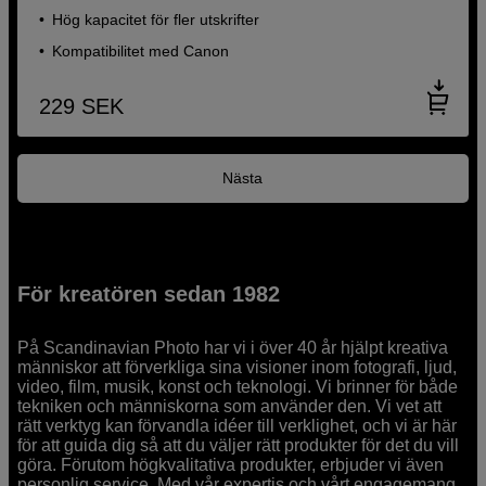
Hög kapacitet för fler utskrifter
Kompatibilitet med Canon
229
SEK
Nästa
För kreatören sedan 1982
På Scandinavian Photo har vi i över 40 år hjälpt kreativa
människor att förverkliga sina visioner inom fotografi, ljud,
video, film, musik, konst och teknologi. Vi brinner för både
tekniken och människorna som använder den. Vi vet att
rätt verktyg kan förvandla idéer till verklighet, och vi är här
för att guida dig så att du väljer rätt produkter för det du vill
göra. Förutom högkvalitativa produkter, erbjuder vi även
personlig service. Med vår expertis och vårt engagemang