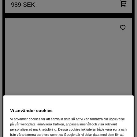
989
SEK
Vi använder cookies
Påfyllnadsbläck T47A6 Vivid Light Magenta till SC-
Vi använder cookies för att samla in data så att vi kan förbättra din upplevelse
P900
på vår webbplats, analysera trafiken, anpassa innehåll och visa relevant
Epson T47A6 Vivid Light Magenta UltraChrome Pro 10 –
personaliserad marknadsföring. Dessa cookies inkluderar både våra egna och
50ml
från våra externa partners som t.ex Google där vi delar data med dem för att