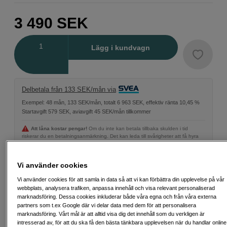
3 490
SEK
Antal
Lägg i kundvagn
Delbetala från 133 SEK/mån via
Exempel: 48 mån, 133 SEK/mån, totalt 6 963 SEK, effektiv ränta 10,45 %
Startavgift 579 SEK, aviavgift 45 SEK/mån tillkommer
Att låna kostar pengar!
Om du inte kan betala tillbaka skulden i tid
riskerar du en betalningsanmärkning. Det kan leda till svårigheter att få hyra
bostad, teckna abonnemang och få nya lån. För stöd, vänd dig till budget-
och skuldrådgivningen i din kommun. Kontaktuppgifter finns på
konsumentverket.se (öppnas i ny flik)
Vi använder cookies
Vi använder cookies för att samla in data så att vi kan förbättra din upplevelse på vår
Energiklass
webbplats, analysera trafiken, anpassa innehåll och visa relevant personaliserad
marknadsföring. Dessa cookies inkluderar både våra egna och från våra externa
Produktblad
partners som t.ex Google där vi delar data med dem för att personalisera
marknadsföring. Vårt mål är att alltid visa dig det innehåll som du verkligen är
intresserad av, för att du ska få den bästa tänkbara upplevelsen när du handlar online