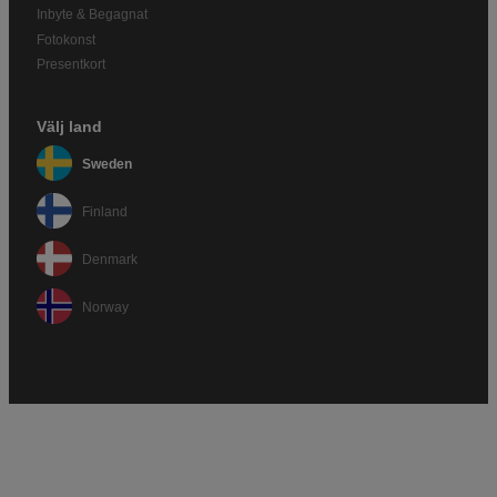
Inbyte & Begagnat
Fotokonst
Presentkort
Välj land
Sweden
Finland
Denmark
Norway