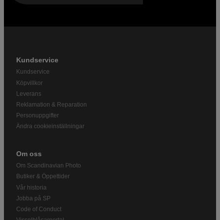
Kundservice
Kundservice
Köpvillkor
Leverans
Reklamation & Reparation
Personuppgifter
Ändra cookieinställningar
Om oss
Om Scandinavian Photo
Butiker & Öppettider
Vår historia
Jobba på SP
Code of Conduct
Visselblåsarportal