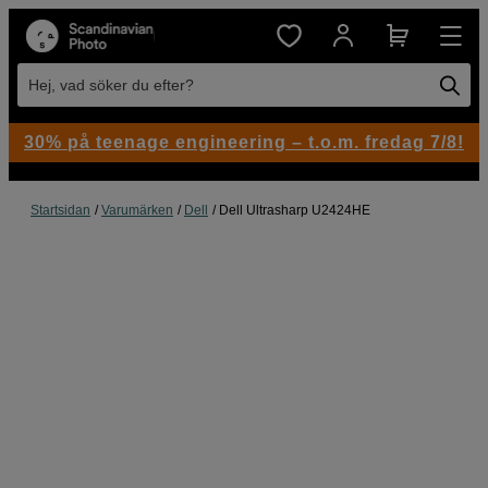
Hej, vad söker du efter?
30% på teenage engineering – t.o.m. fredag 7/8!
Startsidan
Varumärken
Dell
Dell Ultrasharp U2424HE