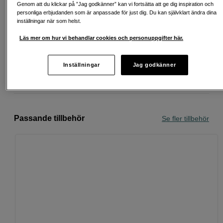
Genom att du klickar på ”Jag godkänner” kan vi fortsätta att ge dig inspiration och
personliga erbjudanden som är anpassade för just dig. Du kan självklart ändra dina
inställningar när som helst.
Fri frakt vid köp över 1 500 kronor
Läs mer om hur vi behandlar cookies och personuppgifter här.
Köp nu och betala inom 30 dagar
Inställningar
Jag godkänner
Personlig service och expertrådgivning
Passande tillbehör
Se fler tillbehör