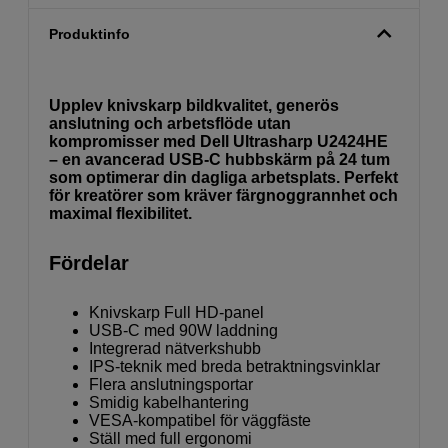
Produktinfo
Upplev knivskarp bildkvalitet, generös
anslutning och arbetsflöde utan
kompromisser med Dell Ultrasharp U2424HE
– en avancerad USB-C hubbskärm på 24 tum
som optimerar din dagliga arbetsplats. Perfekt
för kreatörer som kräver färgnoggrannhet och
maximal flexibilitet.
Fördelar
Knivskarp Full HD-panel
USB-C med 90W laddning
Integrerad nätverkshubb
IPS-teknik med breda betraktningsvinklar
Flera anslutningsportar
Smidig kabelhantering
VESA-kompatibel för väggfäste
Ställ med full ergonomi