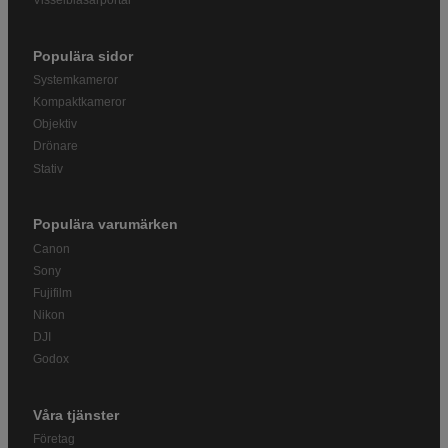
Populära sidor
Systemkameror
Kompaktkameror
Objektiv
Drönare
Stativ
Populära varumärken
Canon
Sony
Fujifilm
Nikon
DJI
Godox
Våra tjänster
Företag