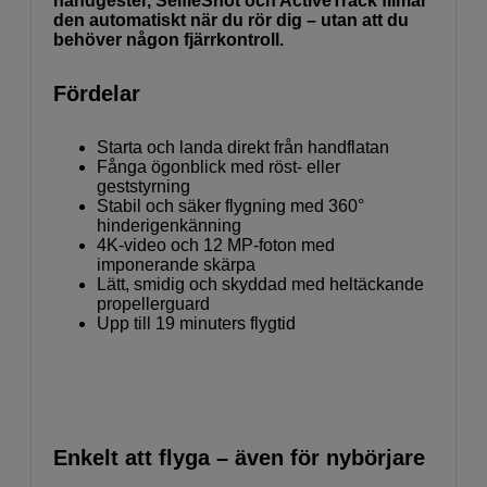
handgester, SelfieShot och ActiveTrack filmar
den automatiskt när du rör dig – utan att du
behöver någon fjärrkontroll.
Fördelar
Starta och landa direkt från handflatan
Fånga ögonblick med röst- eller
geststyrning
Stabil och säker flygning med 360°
hinderigenkänning
4K-video och 12 MP-foton med
imponerande skärpa
Lätt, smidig och skyddad med heltäckande
propellerguard
Upp till 19 minuters flygtid
Enkelt att flyga – även för nybörjare