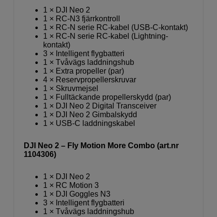
1 × DJI Neo 2
1 × RC-N3 fjärrkontroll
1 × RC-N serie RC-kabel (USB-C-kontakt)
1 × RC-N serie RC-kabel (Lightning-
kontakt)
3 × Intelligent flygbatteri
1 × Tvåvägs laddningshub
1 × Extra propeller (par)
4 × Reservpropellerskruvar
1 × Skruvmejsel
1 × Fulltäckande propellerskydd (par)
1 × DJI Neo 2 Digital Transceiver
1 × DJI Neo 2 Gimbalskydd
1 × USB-C laddningskabel
DJI Neo 2 – Fly Motion More Combo (art.nr
1104306)
1 × DJI Neo 2
1 × RC Motion 3
1 × DJI Goggles N3
3 × Intelligent flygbatteri
1 × Tvåvägs laddningshub