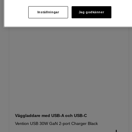
Passande tillbehör
Se fler tillbehör
Inställningar
Jag godkänner
Väggladdare med USB-A och USB-C
Vention USB 30W GaN 2-port Charger Black