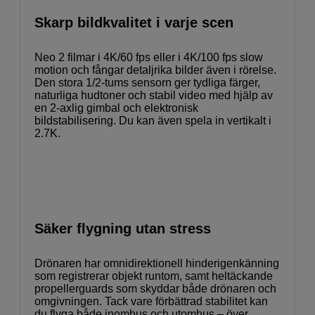
Skarp bildkvalitet i varje scen
Neo 2 filmar i 4K/60 fps eller i 4K/100 fps slow
motion och fångar detaljrika bilder även i rörelse.
Den stora 1/2-tums sensorn ger tydliga färger,
naturliga hudtoner och stabil video med hjälp av
en 2-axlig gimbal och elektronisk
bildstabilisering. Du kan även spela in vertikalt i
2.7K.
Säker flygning utan stress
Drönaren har omnidirektionell hinderigenkänning
som registrerar objekt runtom, samt heltäckande
propellerguards som skyddar både drönaren och
omgivningen. Tack vare förbättrad stabilitet kan
du flyga både inomhus och utomhus – över