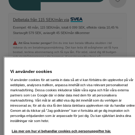
Delbetala från 115 SEK/mån via
Exempel: 48 mån, 115 SEK/mån, totalt 6 099 SEK, effektiv ränta 10,45 %
Startavgift 579 SEK, aviavgift 45 SEK/mån tillkommer
Att låna kostar pengar!
Om du inte kan betala tillbaka skulden i tid
riskerar du en betalningsanmärkning. Det kan leda till svårigheter att få hyra
bostad, teckna abonnemang och få nya lån. För stöd, vänd dig till budget-
och skuldrådgivningen i din kommun. Kontaktuppgifter finns på
konsumentverket.se (öppnas i ny flik)
Vi använder cookies
Vi använder cookies för att samla in data så att vi kan förbättra din upplevelse på vår
webbplats, analysera trafiken, anpassa innehåll och visa relevant personaliserad
Fri frakt vid köp över 1 500 kronor
marknadsföring. Dessa cookies inkluderar både våra egna och från våra externa
partners som t.ex Google där vi delar data med dem för att personalisera
marknadsföring. Vårt mål är att alltid visa dig det innehåll som du verkligen är
Köp nu och betala inom 30 dagar
intresserad av, för att du ska få den bästa tänkbara upplevelsen när du handlar online
Genom att du klickar på ”Jag godkänner” kan vi fortsätta att ge dig inspiration och
Personlig service och expertrådgivning
personliga erbjudanden som är anpassade för just dig. Du kan självklart ändra dina
inställningar när som helst.
Läs mer om hur vi behandlar cookies och personuppgifter här.