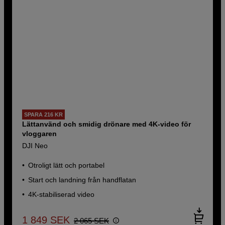
SPARA 216 KR
Lättanvänd och smidig drönare med 4K-video för
vloggaren
DJI Neo
Otroligt lätt och portabel
Start och landning från handflatan
4K-stabiliserad video
1 849
SEK
2 065
SEK