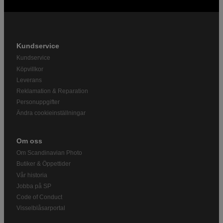
Kundservice
Kundservice
Köpvillkor
Leverans
Reklamation & Reparation
Personuppgifter
Ändra cookieinställningar
Om oss
Om Scandinavian Photo
Butiker & Öppettider
Vår historia
Jobba på SP
Code of Conduct
Visselblåsarportal