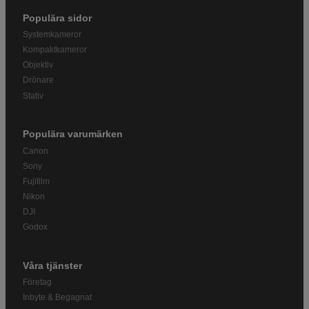
Populära sidor
Systemkameror
Kompaktkameror
Objektiv
Drönare
Stativ
Populära varumärken
Canon
Sony
Fujifilm
Nikon
DJI
Godox
Våra tjänster
Företag
Inbyte & Begagnat