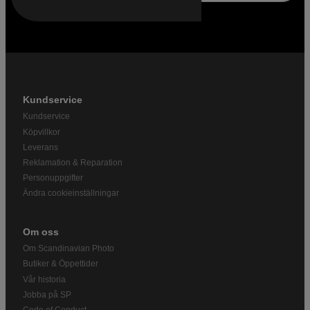
Kundservice
Kundservice
Köpvillkor
Leverans
Reklamation & Reparation
Personuppgifter
Ändra cookieinställningar
Om oss
Om Scandinavian Photo
Butiker & Öppettider
Vår historia
Jobba på SP
Code of Conduct