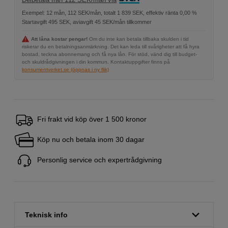
Exempel: 12 mån, 112 SEK/mån, totalt 1 839 SEK, effektiv ränta 0,00 %
Startavgift 495 SEK, aviavgift 45 SEK/mån tillkommer
Att låna kostar pengar!
Om du inte kan betala tillbaka skulden i tid
riskerar du en betalningsanmärkning. Det kan leda till svårigheter att få hyra
bostad, teckna abonnemang och få nya lån. För stöd, vänd dig till budget-
och skuldrådgivningen i din kommun. Kontaktuppgifter finns på
konsumentverket.se (öppnas i ny flik)
Fri frakt vid köp över 1 500 kronor
Köp nu och betala inom 30 dagar
Personlig service och expertrådgivning
Teknisk info