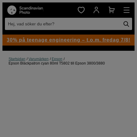
Hej, vad söker du efter?
30% på teenage engineering – t.o.m. fredag 7/8!
Startsidan
Varumärken
Epson
Epson Bläckpatron cyan 80ml T5802 till Epson 3800/3880