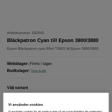
Artikelnummer: 542643
Bläckpatron Cyan till Epson 3800/3880
Epson
Bläckpatron cyan 80ml T5802 till Epson 3800/3880
Webblager
:
Finns i lager
Butikslager
:
Visa butik
Välj variant
Vi använder cookies
Vi använder cookies för att samla in data så att vi kan förbättra din upplevelse