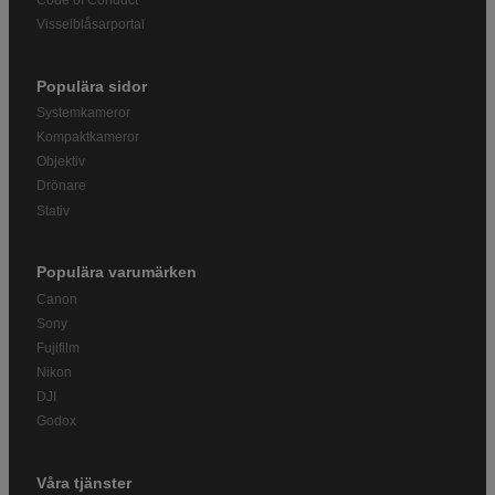
Visselblåsarportal
Populära sidor
Systemkameror
Kompaktkameror
Objektiv
Drönare
Stativ
Populära varumärken
Canon
Sony
Fujifilm
Nikon
DJI
Godox
Våra tjänster