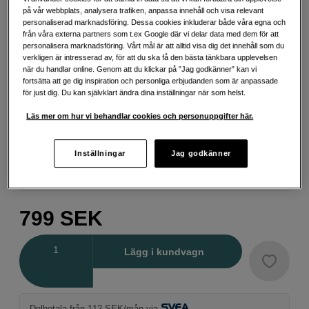
Cyan
Foto black
Gul
på vår webbplats, analysera trafiken, anpassa innehåll och visa relevant
personaliserad marknadsföring. Dessa cookies inkluderar både våra egna och
från våra externa partners som t.ex Google där vi delar data med dem för att
personalisera marknadsföring. Vårt mål är att alltid visa dig det innehåll som du
verkligen är intresserad av, för att du ska få den bästa tänkbara upplevelsen
när du handlar online. Genom att du klickar på ”Jag godkänner” kan vi
fortsätta att ge dig inspiration och personliga erbjudanden som är anpassade
Ljus cyan
Ljus ljus svart
Ljus magenta
för just dig. Du kan självklart ändra dina inställningar när som helst.
Läs mer om hur vi behandlar cookies och personuppgifter här.
Inställningar
Jag godkänner
Ljus svart
Magenta
Matt svart
799
SEK
Antal
Lägg i kundvagn
Delbetala från 112 SEK/mån via