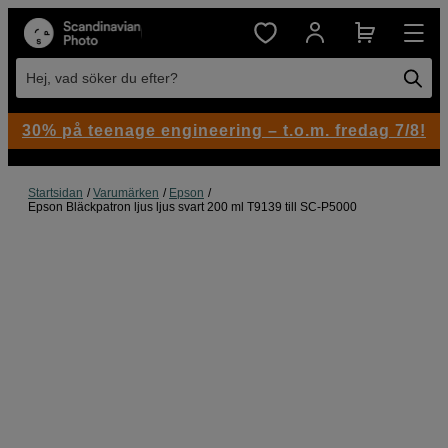
Hej, vad söker du efter?
30% på teenage engineering – t.o.m. fredag 7/8!
Startsidan
Varumärken
Epson
Epson Bläckpatron ljus ljus svart 200 ml T9139 till SC-P5000