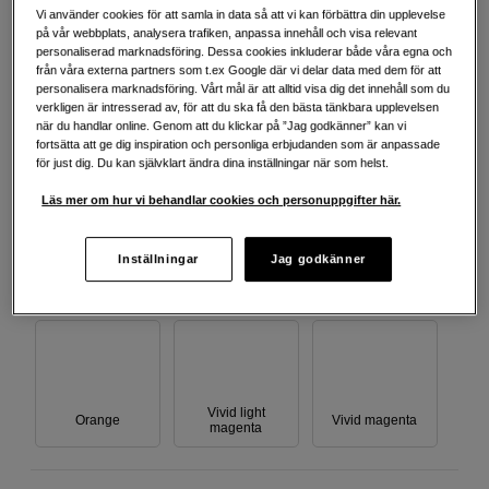
Cyan
Vi använder cookies för att samla in data så att vi kan förbättra din upplevelse
på vår webbplats, analysera trafiken, anpassa innehåll och visa relevant
Foto black
Grön
personaliserad marknadsföring. Dessa cookies inkluderar både våra egna och
från våra externa partners som t.ex Google där vi delar data med dem för att
personalisera marknadsföring. Vårt mål är att alltid visa dig det innehåll som du
verkligen är intresserad av, för att du ska få den bästa tänkbara upplevelsen
Lila
när du handlar online. Genom att du klickar på ”Jag godkänner” kan vi
fortsätta att ge dig inspiration och personliga erbjudanden som är anpassade
Gul
Ljus cyan
för just dig. Du kan självklart ändra dina inställningar när som helst.
Läs mer om hur vi behandlar cookies och personuppgifter här.
Inställningar
Jag godkänner
Ljus ljus svart
Ljus svart
Matt svart
Vivid light
Orange
Vivid magenta
magenta