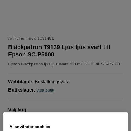
Artikelnummer: 1031481
Bläckpatron T9139 Ljus ljus svart till
Epson SC-P5000
Epson
Bläckpatron ljus ljus svart 200 ml T9139 till SC-P5000
Webblager
:
Beställningsvara
Butikslager
:
Visa butik
Välj färg
Vi använder cookies