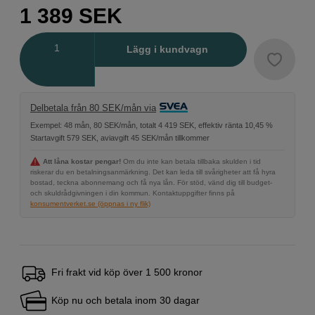
1 389
SEK
Antal
Lägg i kundvagn
Delbetala från 80 SEK/mån via
Exempel: 48 mån, 80 SEK/mån, totalt 4 419 SEK, effektiv ränta 10,45 %
Startavgift 579 SEK, aviavgift 45 SEK/mån tillkommer
Att låna kostar pengar!
Om du inte kan betala tillbaka skulden i tid
riskerar du en betalningsanmärkning. Det kan leda till svårigheter att få hyra
bostad, teckna abonnemang och få nya lån. För stöd, vänd dig till budget-
och skuldrådgivningen i din kommun. Kontaktuppgifter finns på
konsumentverket.se (öppnas i ny flik)
Fri frakt vid köp över 1 500 kronor
Köp nu och betala inom 30 dagar