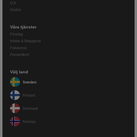
DJI
Godox
Våra tjänster
Företag
Inbyte & Begagnat
Fotokonst
Presentkort
Välj land
Sweden
Finland
Denmark
Norway