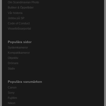
Om Scandinavian Photo
Butiker & Öppettider
Vår historia
Jobba på SP
Code of Conduct
Visselblåsarportal
Populära sidor
Systemkameror
Kompaktkameror
Objektiv
Drönare
Stativ
Populära varumärken
Canon
Sony
Fujifilm
Nikon