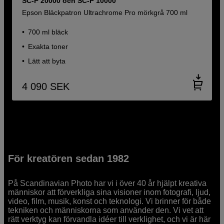
SC-P 20000 och SC-P 10000
Epson Bläckpatron Ultrachrome Pro mörkgrå 700 ml
700 ml bläck
Exakta toner
Lätt att byta
4 090
SEK
För kreatören sedan 1982
På Scandinavian Photo har vi i över 40 år hjälpt kreativa
människor att förverkliga sina visioner inom fotografi, ljud,
video, film, musik, konst och teknologi. Vi brinner för både
tekniken och människorna som använder den. Vi vet att
rätt verktyg kan förvandla idéer till verklighet, och vi är här