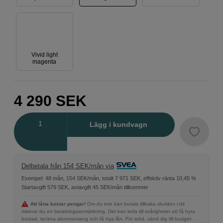
Vivid light
magenta
4 290
SEK
Antal
Lägg i kundvagn
Delbetala från 154 SEK/mån via
Exempel: 48 mån, 154 SEK/mån, totalt 7 971 SEK, effektiv ränta 10,45 %
Startavgift 579 SEK, aviavgift 45 SEK/mån tillkommer
Att låna kostar pengar!
Om du inte kan betala tillbaka skulden i tid
riskerar du en betalningsanmärkning. Det kan leda till svårigheter att få hyra
bostad, teckna abonnemang och få nya lån. För stöd, vänd dig till budget-