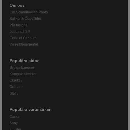
Om oss
Om Scandinavian Photo
Butiker & Öppettider
Vår historia
Jobba på SP
Code of Conduct
Visselblåsarportal
Populära sidor
Systemkameror
Kompaktkameror
Objektiv
Drönare
Stativ
Populära varumärken
Canon
Sony
Fujifilm