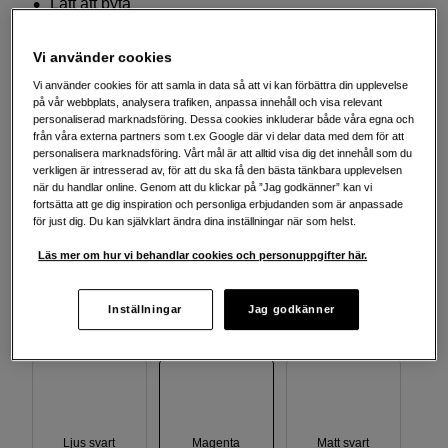
Lätt att byta
Mer information
Vi använder cookies
Vi använder cookies för att samla in data så att vi kan förbättra din upplevelse
på vår webbplats, analysera trafiken, anpassa innehåll och visa relevant
Välj färg
personaliserad marknadsföring. Dessa cookies inkluderar både våra egna och
från våra externa partners som t.ex Google där vi delar data med dem för att
personalisera marknadsföring. Vårt mål är att alltid visa dig det innehåll som du
verkligen är intresserad av, för att du ska få den bästa tänkbara upplevelsen
när du handlar online. Genom att du klickar på ”Jag godkänner” kan vi
fortsätta att ge dig inspiration och personliga erbjudanden som är anpassade
Cyan
Foto black
Grå
för just dig. Du kan självklart ändra dina inställningar när som helst.
Läs mer om hur vi behandlar cookies och personuppgifter här.
Inställningar
Jag godkänner
Gul
Ljus cyan
Ljus ljus svart
Ljus svart
Magenta
Matt svart