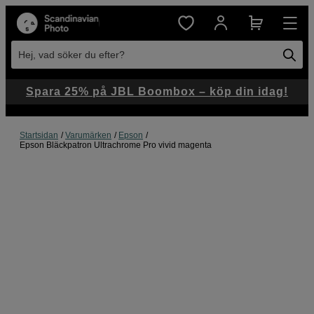
Hej, vad söker du efter?
Spara 25% på JBL Boombox – köp din idag!
Startsidan
Varumärken
Epson
Epson Bläckpatron Ultrachrome Pro vivid magenta