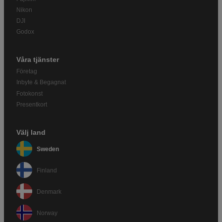
Nikon
DJI
Godox
Våra tjänster
Företag
Inbyte & Begagnat
Fotokonst
Presentkort
Välj land
Sweden
Finland
Denmark
Norway