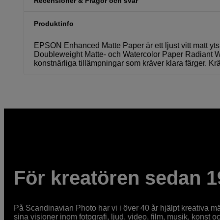
Recensioner & Frågor och svar
Produktinfo
EPSON Enhanced Matte Paper är ett ljust vitt matt yts
Doubleweight Matte- och Watercolor Paper Radiant Whi
konstnärliga tillämpningar som kräver klara färger. 
För kreatören sedan 1
På Scandinavian Photo har vi i över 40 år hjälpt kreativa mä
sina visioner inom fotografi, ljud, video, film, musik, konst o