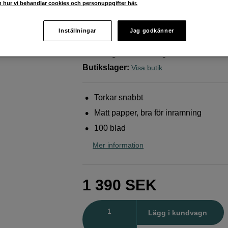
 hur vi behandlar cookies och personuppgifter här.
24"
Epson
Enhanced matte paper Rulle 24" x 30
Inställningar
Jag godkänner
Webblager
:
Finns i lager
Butikslager
:
Visa butik
Torkar snabbt
Matt papper, bra för inramning
100 blad
Mer information
1 390
SEK
Antal
Lägg i kundvagn