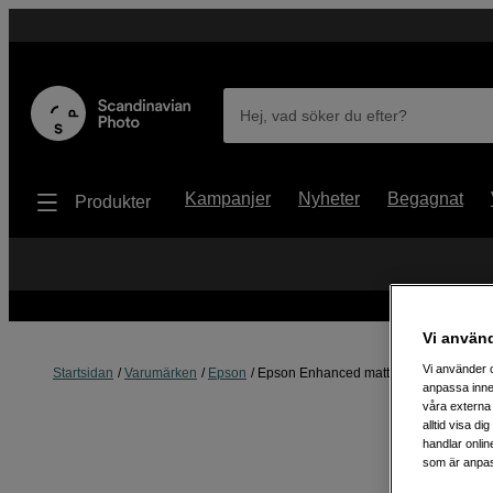
Hej, vad söker du efter?
Kampanjer
Nyheter
Begagnat
Produkter
Vi använ
Vi använder c
Startsidan
Varumärken
Epson
Epson Enhanced matte paper Rulle 24"
anpassa inne
våra externa 
alltid visa d
handlar onlin
som är anpass