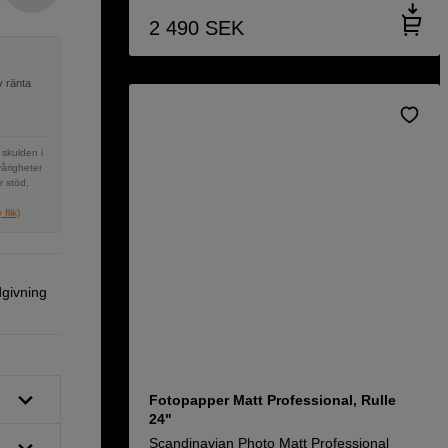
2 490
SEK
v ränta
 skulden i
vårigheter
r stöd,
flik)
dgivning
Fotopapper Matt Professional, Rulle
24"
Scandinavian Photo Matt Professional