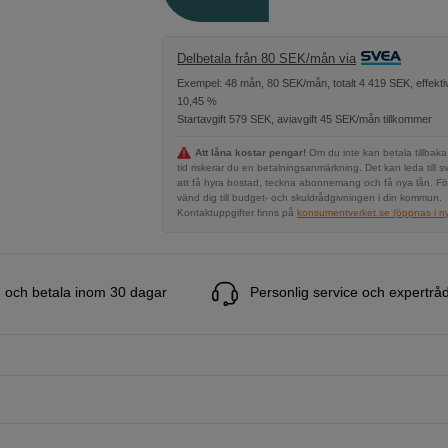
Delbetala från 80 SEK/mån via
Exempel: 48 mån, 80 SEK/mån, totalt 4 419 SEK, effekti
10,45 %
Startavgift 579 SEK, aviavgift 45 SEK/mån tillkommer
Att låna kostar pengar!
Om du inte kan betala tillbaka
tid riskerar du en betalningsanmärkning. Det kan leda till s
att få hyra bostad, teckna abonnemang och få nya lån. Fö
vänd dig till budget- och skuldrådgivningen i din kommun.
Kontaktuppgifter finns på
konsumentverket.se (öppnas i ny 
 och betala inom 30 dagar
Personlig service och expertrå