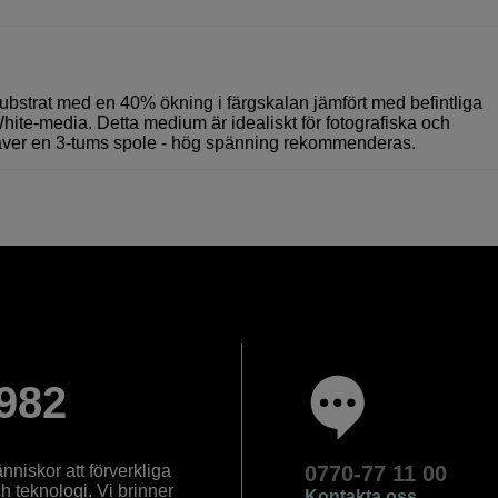
ubstrat med en 40% ökning i färgskalan jämfört med befintliga
te-media. Detta medium är idealiskt för fotografiska och
Kräver en 3-tums spole - hög spänning rekommenderas.
982
nniskor att förverkliga
0770-77 11 00
ch teknologi. Vi brinner
Kontakta oss