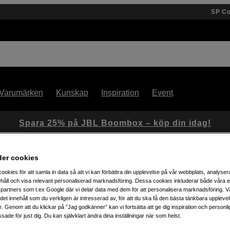
SP C
Varumärken
Kunskap
Inspiration
Event
Spara 25% på JBL Boombox – köp din idag!
der cookies
ookies för att samla in data så att vi kan förbättra din upplevelse på vår webbplats, analysera
 x 30,5m 189gr
håll och visa relevant personaliserad marknadsföring. Dessa cookies inkluderar både våra 
partners som t.ex Google där vi delar data med dem för att personalisera marknadsföring. Vå
ig det innehåll som du verkligen är intresserad av, för att du ska få den bästa tänkbara uppleve
Artikelnummer: 558060
e. Genom att du klickar på ”Jag godkänner” kan vi fortsätta att ge dig inspiration och person
ade för just dig. Du kan självklart ändra dina inställningar när som helst.
Fotopapper Enhanced Matte, 