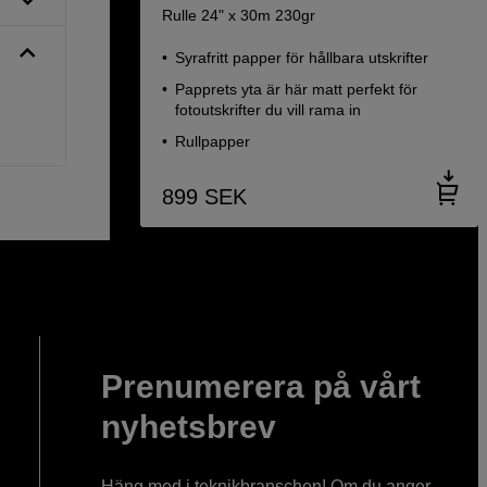
Rulle 24" x 30m 230gr
Syrafritt papper för hållbara utskrifter
Papprets yta är här matt perfekt för
fotoutskrifter du vill rama in
Rullpapper
899
SEK
Prenumerera på vårt
nyhetsbrev
Häng med i teknikbranschen! Om du anger