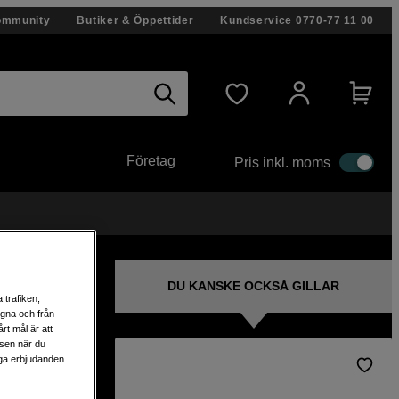
ommunity
Butiker & Öppettider
Kundservice
0770-77 11 00
Företag
Pris inkl. moms
DU KANSKE OCKSÅ GILLAR
 trafiken,
egna och från
rt mål är att
lsen när du
liga erbjudanden
Rulle