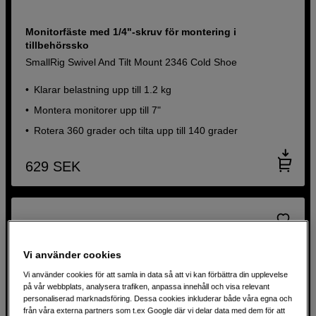
Monitorfäste med 1/4"-skruv för montering i
tillbehörssko
SmallRig Swivel And Tilt Mount 2346 Cold Shoe
Klarar belastning upp till 1.2 kg
Montera monitorer upp till 7"
Rotera 360 grader och tilta upp till 140 grader
629
SEK
Vi använder cookies
Vi använder cookies för att samla in data så att vi kan förbättra din upplevelse
på vår webbplats, analysera trafiken, anpassa innehåll och visa relevant
personaliserad marknadsföring. Dessa cookies inkluderar både våra egna och
från våra externa partners som t.ex Google där vi delar data med dem för att