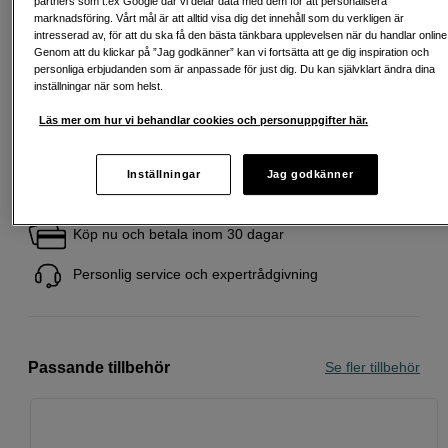
partners som t.ex Google där vi delar data med dem för att personalisera
Startavgift 579 SEK, aviavgift 45 SEK/mån tillkommer
marknadsföring. Vårt mål är att alltid visa dig det innehåll som du verkligen är
intresserad av, för att du ska få den bästa tänkbara upplevelsen när du handlar online
Att låna kostar pengar!
Om du inte kan betala tillbaka skulden i tid
Genom att du klickar på ”Jag godkänner” kan vi fortsätta att ge dig inspiration och
riskerar du en betalningsanmärkning. Det kan leda till svårigheter att få hyra
bostad, teckna abonnemang och få nya lån. För stöd, vänd dig till budget-
personliga erbjudanden som är anpassade för just dig. Du kan självklart ändra dina
och skuldrådgivningen i din kommun. Kontaktuppgifter finns på
inställningar när som helst.
konsumentverket.se (öppnas i ny flik)
Läs mer om hur vi behandlar cookies och personuppgifter här.
Inställningar
Jag godkänner
Fri frakt vid köp över 1 500 kronor
Köp nu och betala inom 30 dagar
Personlig service och expertrådgivning
Passande tillbehör
Se fler tillbehör