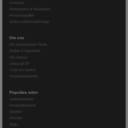
Leverans
Reklamation & Reparation
Personuppgifter
Ändra cookieinställningar
Om oss
Om Scandinavian Photo
Butiker & Öppettider
Vår historia
Jobba på SP
Code of Conduct
Visselblåsarportal
Populära sidor
Systemkameror
Kompaktkameror
Objektiv
Drönare
Stativ