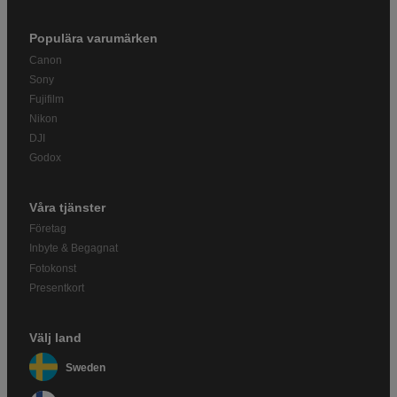
Populära varumärken
Canon
Sony
Fujifilm
Nikon
DJI
Godox
Våra tjänster
Företag
Inbyte & Begagnat
Fotokonst
Presentkort
Välj land
Sweden