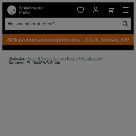
Hej, vad söker du efter?
30% på teenage engineering – t.o.m. fredag 7/8!
Startsidan
Foto- & Videotillbehör
Kikare
Handkikare
Swarovski EL 10x42 WB Green