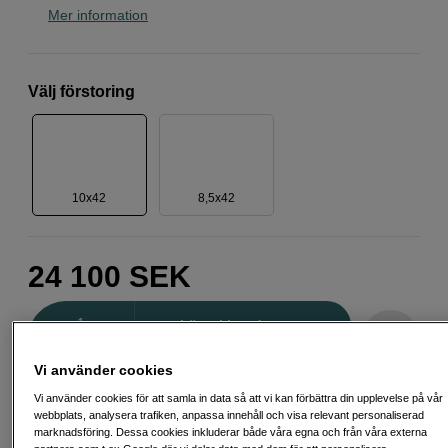
Mer information
Välj förstoring
10x42
8,5x42
24 100
SEK
Antal
Lägg i kundvagn
Vi använder cookies
Vi använder cookies för att samla in data så att vi kan förbättra din upplevelse på vår
Delbetala från 656 SEK/mån via
webbplats, analysera trafiken, anpassa innehåll och visa relevant personaliserad
marknadsföring. Dessa cookies inkluderar både våra egna och från våra externa
Exempel: 48 mån, 656 SEK/mån, totalt 32 067 SEK, effektiv ränta 10,45 %