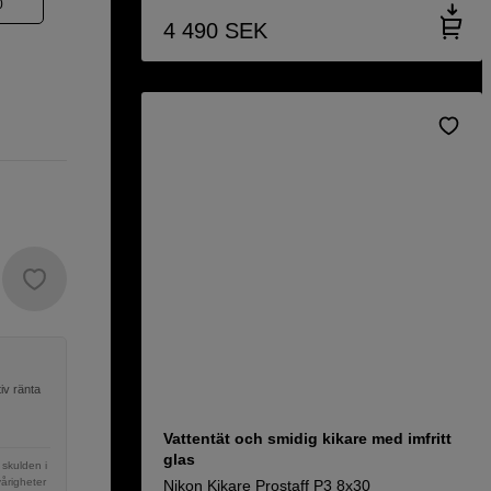
0
4 490
SEK
iv ränta
Vattentät och smidig kikare med imfritt
glas
 skulden i
vårigheter
Nikon Kikare Prostaff P3 8x30