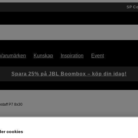
SP C
Varumärken
Kunskap
Inspiration
Event
Spara 25% på JBL Boombox – köp din idag!
ostaff P7 8x30
Artikelnummer: 1056416
der cookies
Vattentät kikare med imfria gl