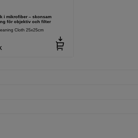
k i mikrofiber – skonsam
ng för objektiv och filter
leaning Cloth 25x25cm
K