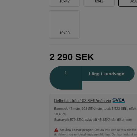
10x42
8x42
8x3
10x30
2 290
SEK
Antal
Lägg i kundvagn
Delbetala från 103 SEK/mån via
Exempel: 48 mån, 103 SEK/mån, totalt 5 523 SEK, effekt
10,45 %
Startavgift 579 SEK, aviavgift 45 SEK/mån tillkommer
Att låna kostar pengar!
Om du inte kan betala tillbaka
tid riskerar du en betalningsanmärkning. Det kan leda till s