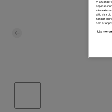
Vi använder c
anpassa inne
våra externa 
alltid visa d
handlar onlin
som är anpass
Läs mer om