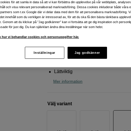
ookies för att samla in data så att vi kan förbättra din upplevelse på vår webbplats, analysera
Nikon
Kikare Prostaff P7 8x30
håll och visa relevant personaliserad marknadsföring. Dessa cookies inkluderar både våra 
partners som t.ex Google där vi delar data med dem för att personalisera marknadsföring. Vå
ig det innehåll som du verkligen är intresserad av, för att du ska få den bästa tänkbara uppleve
e. Genom att du klickar på ”Jag godkänner” kan vi fortsätta att ge dig inspiration och person
Webblager
:
Beräknad leverans ca 10-2
ade för just dig. Du kan självklart ändra dina inställningar när som helst.
arbetsdagar efter lagd beställning
Butikslager
:
Visa butik
 hur vi behandlar cookies och personuppgifter här.
Inställningar
Jag godkänner
Vattentät ner till 1 meter i upp till 10 
Imfria glas
Lättviktig
Mer information
Välj variant