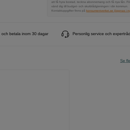
att få hyra bostad, teckna abonnemang och få nya lån. Fö
vänd dig till budget- och skuldrådgivningen i din kommun.
Kontaktuppgifter finns på
konsumentverket.se (öppnas i ny 
 och betala inom 30 dagar
Personlig service och expertrå
Se fle