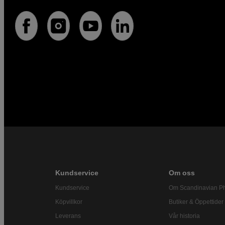
Kundservice
Om oss
Kundservice
Om Scandinavian P
Köpvillkor
Butiker & Öppettider
Leverans
Vår historia