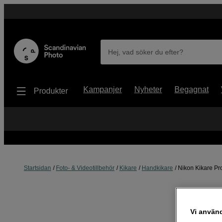
Hej, vad söker du efter?
Kampanjer
Nyheter
Begagnat
Produkter
Startsidan
Foto- & Videotillbehör
Kikare
Handkikare
Nikon Kikare Pr
Vi använ