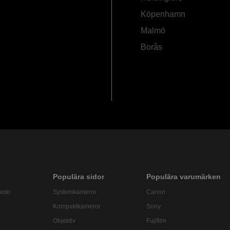
Köpenhamn
Malmö
Borås
Populära sidor
Populära varumärken
hoto
Systemkameror
Canon
Kompaktkameror
Sony
Objektiv
Fujifilm