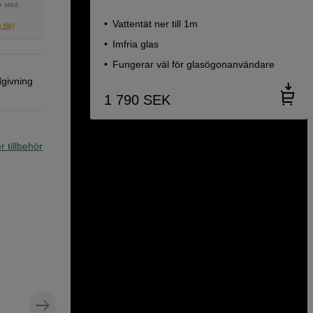
r stöd,
Vattentät ner till 1m
flik)
Imfria glas
Fungerar väl för glasögonanvändare
dgivning
1 790
SEK
r tillbehör