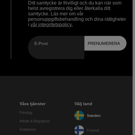
Ditt samtycke är frivilligt och du kan när som
helst avregistrera dig eller återkalla ditt
samtycke. Läs mer om vår
personuppgiftsbehandling och dina rättigheter
i
vår integritetspolicy.
E-Post
PRENUMERERA
Våra tjänster
Välj land
Företag
Sweden
Inbyte & Begagnat
Fotokonst
Finland