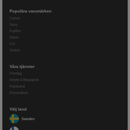
Populära varumärken
Canon
Sony
Fujifilm
Nikon
DJI
Godox
Våra tjänster
Företag
Inbyte & Begagnat
Fotokonst
Presentkort
Välj land
Sweden