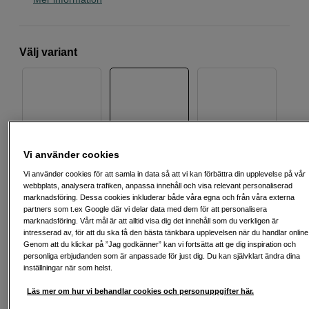
Välj variant
10x42
8x42
8x30
Vi använder cookies
Vi använder cookies för att samla in data så att vi kan förbättra din upplevelse på vår
webbplats, analysera trafiken, anpassa innehåll och visa relevant personaliserad
marknadsföring. Dessa cookies inkluderar både våra egna och från våra externa
10x30
partners som t.ex Google där vi delar data med dem för att personalisera
marknadsföring. Vårt mål är att alltid visa dig det innehåll som du verkligen är
intresserad av, för att du ska få den bästa tänkbara upplevelsen när du handlar online
Genom att du klickar på ”Jag godkänner” kan vi fortsätta att ge dig inspiration och
2 790
SEK
personliga erbjudanden som är anpassade för just dig. Du kan självklart ändra dina
inställningar när som helst.
Antal
Lägg i kundvagn
Läs mer om hur vi behandlar cookies och personuppgifter här.