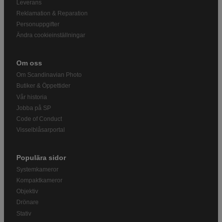
Leverans
Reklamation & Reparation
Personuppgifter
Ändra cookieinställningar
Om oss
Om Scandinavian Photo
Butiker & Öppettider
Vår historia
Jobba på SP
Code of Conduct
Visselblåsarportal
Populära sidor
Systemkameror
Kompaktkameror
Objektiv
Drönare
Stativ