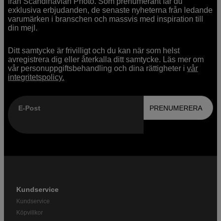
från Scandinavian Photo. Som prenumerant får du
exklusiva erbjudanden, de senaste nyheterna från ledande
varumärken i branschen och massvis med inspiration till
din mejl.
Ditt samtycke är frivilligt och du kan när som helst
avregistrera dig eller återkalla ditt samtycke. Läs mer om
vår personuppgiftsbehandling och dina rättigheter i
vår
integritetspolicy.
E-Post
PRENUMERERA
Kundservice
Kundservice
Köpvillkor