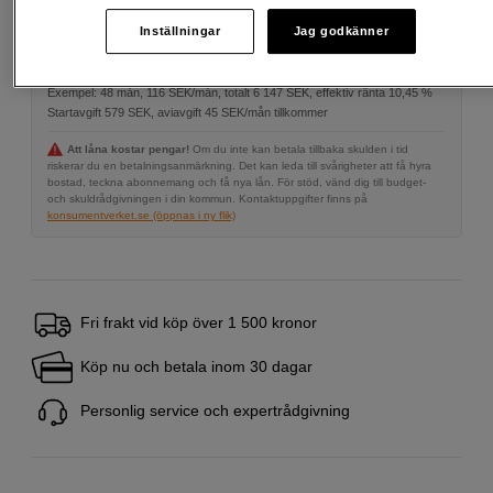
Inställningar
Jag godkänner
Delbetala från 116 SEK/mån via
Exempel: 48 mån, 116 SEK/mån, totalt 6 147 SEK, effektiv ränta 10,45 %
Startavgift 579 SEK, aviavgift 45 SEK/mån tillkommer
Att låna kostar pengar!
Om du inte kan betala tillbaka skulden i tid
riskerar du en betalningsanmärkning. Det kan leda till svårigheter att få hyra
bostad, teckna abonnemang och få nya lån. För stöd, vänd dig till budget-
och skuldrådgivningen i din kommun. Kontaktuppgifter finns på
konsumentverket.se (öppnas i ny flik)
Fri frakt vid köp över 1 500 kronor
Köp nu och betala inom 30 dagar
Personlig service och expertrådgivning