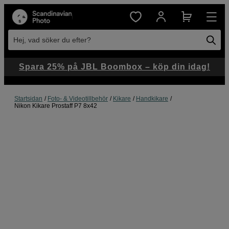
Hej, vad söker du efter?
Spara 25% på JBL Boombox – köp din idag!
Startsidan
Foto- & Videotillbehör
Kikare
Handkikare
Nikon Kikare Prostaff P7 8x42