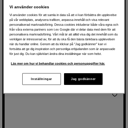
Vi använder cookies
Vi använder cookies för att samla in data så att vi kan förbättra din upplevelse
på vår webbplats, analysera trafiken, anpassa innehåll och visa relevant
Utfällbart ministativ för vlogg och content
personaliserad marknadsföring. Dessa cookies inkluderar både våra egna och
från våra externa partners som t.ex Google där vi delar data med dem för att
Ulanzi UKA VlogPod TT38 Tripod
personalisera marknadsföring. Vårt mål är att alltid visa dig det innehåll som du
verkligen är intresserad av, för att du ska få den bästa tänkbara upplevelsen
Snabbfäste för enkel montering
när du handlar online. Genom att du klickar på ”Jag godkänner” kan vi
fortsätta att ge dig inspiration och personliga erbjudanden som är anpassade
Stativ och grepphandtag – allt i ett
för just dig. Du kan självklart ändra dina inställningar när som helst.
Många användningsområden
Läs mer om hur vi behandlar cookies och personuppgifter här.
799
SEK
Inställningar
Jag godkänner