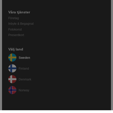
Våra tjänster
Företag
Inbyte & Begagnat
Fotokonst
Presentkort
Välj land
Sweden
Finland
Denmark
Norway