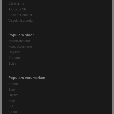
Vår historia
Jobba på SP
Code of Conduct
Visselblåsarportal
Populära sidor
Systemkameror
Kompaktkameror
Objektiv
Drönare
Stativ
Populära varumärken
Canon
Sony
Fujifilm
Nikon
DJI
Godox