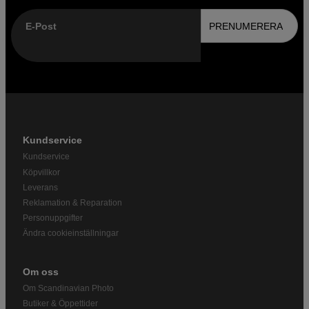
E-Post
PRENUMERERA
Kundservice
Kundservice
Köpvillkor
Leverans
Reklamation & Reparation
Personuppgifter
Ändra cookieinställningar
Om oss
Om Scandinavian Photo
Butiker & Öppettider