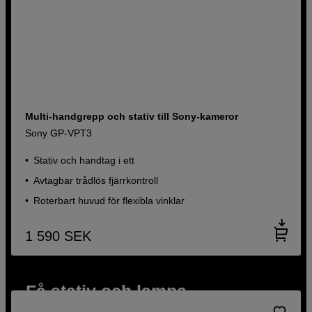
Multi-handgrepp och stativ till Sony-kameror
Sony GP-VPT3
Stativ och handtag i ett
Avtagbar trådlös fjärrkontroll
Roterbart huvud för flexibla vinklar
1 590
SEK
Få stativ och lampa
Vid köp av SP TECH-väska