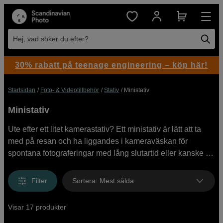
Hej, vad söker du efter?
30% rabatt på teenage engineering – köp här!
Startsidan
Foto- & Videotillbehör
Stativ
Ministativ
Ministativ
Ute efter ett litet kamerastativ? Ett ministativ är lätt att ta
med på resan och ha liggandes i kameraväskan för
spontana fotograferingar med lång slutartid eller kanske en
selfie. Våra små kamerastativ passar utmärkt för mobiler,
kompaktkameror och lättare systemkameror och
Filter
Sortera
:
Mest sålda
videokameror och är smidiga att ställa upp både inne och
utomhus. Köp ministativ direkt online eller besök oss i
Visar 17 produkter
butik.