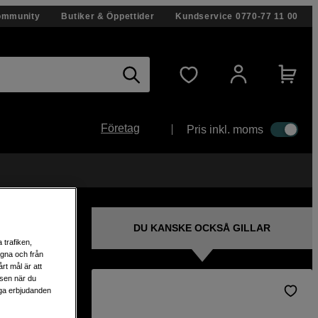
ommunity
Butiker & Öppettider
Kundservice
0770-77 11 00
Företag
Pris inkl. moms
DU KANSKE OCKSÅ GILLAR
 trafiken,
egna och från
rt mål är att
lsen när du
liga erbjudanden
tiv