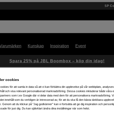
SP C
Varumärken
Kunskap
Inspiration
Event
Spara 25% på JBL Boombox – köp din idag!
der cookies
ookies för att samla in data så att vi kan förbättra din upplevelse på vår webbplats, analysera
håll och visa relevant personaliserad marknadsföring. Dessa cookies inkluderar både våra 
partners som t.ex Google där vi delar data med dem för att personalisera marknadsföring. Vå
ig det innehåll som du verkligen är intresserad av, för att du ska få den bästa tänkbara uppleve
Artikelnummer: 1052983
e. Genom att du klickar på ”Jag godkänner” kan vi fortsätta att ge dig inspiration och person
ade för just dig. Du kan självklart ändra dina inställningar när som helst.
Montera Godox MF12 på objek