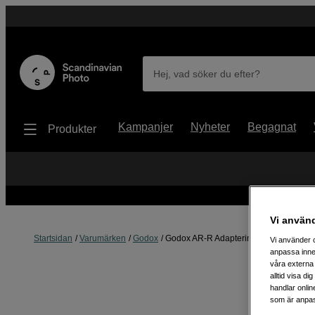
Hej, vad söker du efter?
Kampanjer
Nyheter
Begagnat
Produkter
Vi använ
Startsidan
Varumärken
Godox
Godox AR-R Adaptering Kit MF12
Vi använder c
anpassa inne
våra externa 
alltid visa d
handlar onlin
som är anpass