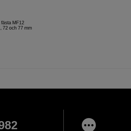
 fästa MF12
67, 72 och 77 mm
982