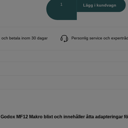
Antal
Lägg i kundvagn
 och betala inom 30 dagar
Personlig service och expertrå
Godox MF12 Makro blixt och innehåller åtta adapteringar för