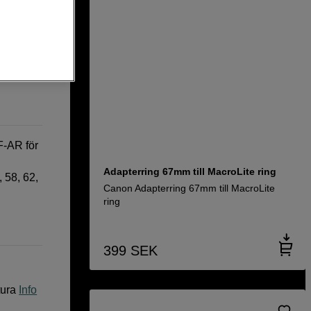
0
-AR för
Adapterring 67mm till MacroLite ring
 58, 62,
Canon Adapterring 67mm till MacroLite
ring
399
SEK
tura
Info