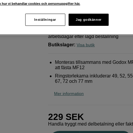
med olika diameter
 hur vi behandlar cookies och personuppgifter här.
Godox
AR-R Adaptering Kit MF12
Inställningar
Jag godkänner
Webblager
:
Beräknad leverans ca 10-2
arbetsdagar efter lagd beställning
Butikslager
:
Visa butik
Monteras tillsammans med Godox MF
att fästa MF12
Ringstorlekarna inkluderar 49, 52, 55,
67, 72 och 77 mm
Mer information
229
SEK
Handla tryggt med delbetalning eller fak