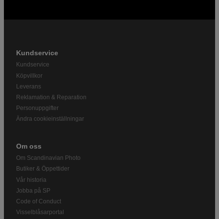
Kundservice
Kundservice
Köpvillkor
Leverans
Reklamation & Reparation
Personuppgifter
Ändra cookieinställningar
Om oss
Om Scandinavian Photo
Butiker & Öppettider
Vår historia
Jobba på SP
Code of Conduct
Visselblåsarportal