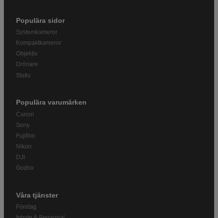
Populära sidor
Systemkameror
Kompaktkameror
Objektiv
Drönare
Stativ
Populära varumärken
Canon
Sony
Fujifilm
Nikon
DJI
Godox
Våra tjänster
Företag
Inbyte & Begagnat