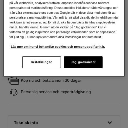
på vår webbplats, analysera trafiken, anpassa innehåll och visa relevant
personaliserad marknadsföring. Dessa cookies inkluderar både våra egna och
149
SEK
från våra externa partners som t.ex Google där vi delar data med dem för att
personalisera marknadsföring. Vårt mål är att alltid visa dig det innehåll som du
Handla tryggt med delbetalning eller faktura
Info
verkligen är intresserad av, för att du ska få den bästa tänkbara upplevelsen
när du handlar online. Genom att du klickar på ”Jag godkänner” kan vi
Antal
Lägg i kundvagn
fortsätta att ge dig inspiration och personliga erbjudanden som är anpassade
för just dig. Du kan självklart ändra dina inställningar när som helst.
Läs mer om hur vi behandlar cookies och personuppgifter här.
Inställningar
Jag godkänner
Fri frakt vid köp över 1 500 kronor
Köp nu och betala inom 30 dagar
Personlig service och expertrådgivning
Teknisk info