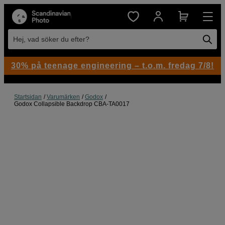
Hej, vad söker du efter?
30% på teenage engineering – t.o.m. fredag 7/8!
Startsidan
Varumärken
Godox
Godox Collapsible Backdrop CBA-TA0017