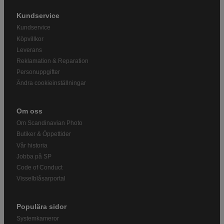
Kundservice
Kundservice
Köpvillkor
Leverans
Reklamation & Reparation
Personuppgifter
Ändra cookieinställningar
Om oss
Om Scandinavian Photo
Butiker & Öppettider
Vår historia
Jobba på SP
Code of Conduct
Visselblåsarportal
Populära sidor
Systemkameror