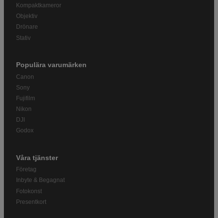
Kompaktkameror
Objektiv
Drönare
Stativ
Populära varumärken
Canon
Sony
Fujifilm
Nikon
DJI
Godox
Våra tjänster
Företag
Inbyte & Begagnat
Fotokonst
Presentkort