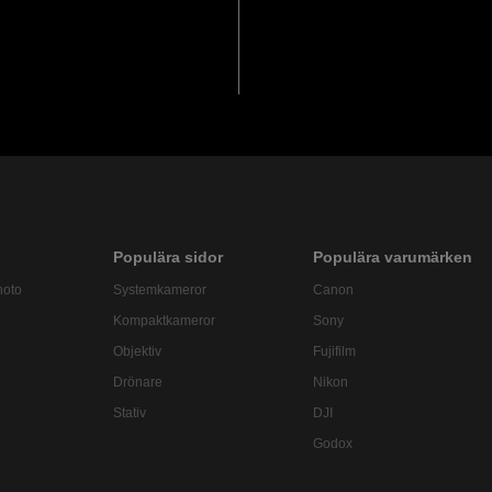
Populära sidor
Populära varumärken
hoto
Systemkameror
Canon
Kompaktkameror
Sony
Objektiv
Fujifilm
Drönare
Nikon
Stativ
DJI
Godox