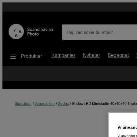
Hej, vad söker du efter?
Kampanjer
Nyheter
Begagnat
Produkter
Startsidan
Varumärken
Godox
Godox LED Ministudio 40x40x40 Triple
Vi använ
Vi använder c