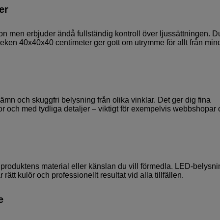
er
on men erbjuder ändå fullständig kontroll över ljussättningen. D
leken 40x40x40 centimeter ger gott om utrymme för allt från min
mn och skuggfri belysning från olika vinklar. Det ger dig fina
or och med tydliga detaljer – viktigt för exempelvis webbshopar
r produktens material eller känslan du vill förmedla. LED-belysn
 rätt kulör och professionellt resultat vid alla tillfällen.
e