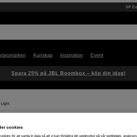
SP C
Varumärken
Kunskap
Inspiration
Event
Spara 25% på JBL Boombox – köp din idag!
 Light
Artikelnummer: 1102580
der cookies
LED-ministudio för smidiga
ookies för att samla in data så att vi kan förbättra din upplevelse på vår webbplats, analysera