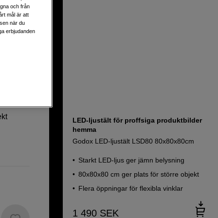
egna och från
rt mål är att
lsen när du
liga erbjudanden
0
ekt
LED-ljustält för proffsiga produktbilder
hemma
Godox LED-ljustält LSD80 80x80x80cm
Starkt LED-ljus ger jämn belysning
80x80x80 cm ger plats för större objekt
Flera öppningar för flexibla vinklar
1 490
SEK