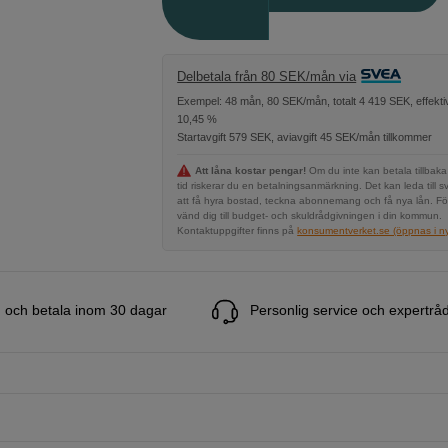
Delbetala från 80 SEK/mån via
Exempel: 48 mån, 80 SEK/mån, totalt 4 419 SEK, effekti
10,45 %
Startavgift 579 SEK, aviavgift 45 SEK/mån tillkommer
Att låna kostar pengar!
Om du inte kan betala tillbaka
tid riskerar du en betalningsanmärkning. Det kan leda till s
att få hyra bostad, teckna abonnemang och få nya lån. Fö
vänd dig till budget- och skuldrådgivningen i din kommun.
Kontaktuppgifter finns på
konsumentverket.se (öppnas i ny 
 och betala inom 30 dagar
Personlig service och expertrå