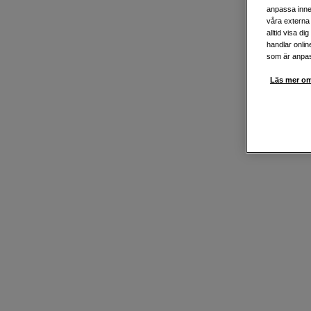
anpassa inne
våra externa 
alltid visa d
handlar onlin
som är anpass
Läs mer om