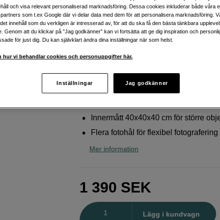
produktbilder hemma
håll och visa relevant personaliserad marknadsföring. Dessa cookies inkluderar både våra 
partners som t.ex Google där vi delar data med dem för att personalisera marknadsföring. Vå
Godox
LED Ministudio 40x40x40 Triple Light
ig det innehåll som du verkligen är intresserad av, för att du ska få den bästa tänkbara uppleve
e. Genom att du klickar på ”Jag godkänner” kan vi fortsätta att ge dig inspiration och person
ade för just dig. Du kan självklart ändra dina inställningar när som helst.
Webblager
:
Beräknad leverans ca 10-2
 hur vi behandlar cookies och personuppgifter här.
arbetsdagar efter lagd beställning
Butikslager
:
Visa butik
Inställningar
Jag godkänner
Justerbar trippelbelysning LED
Innermått 40x40x40 cm för större obj
Flera fotohål för flexibel fotografering
Mer information
1 390
SEK
Antal
Lägg i kundvagn