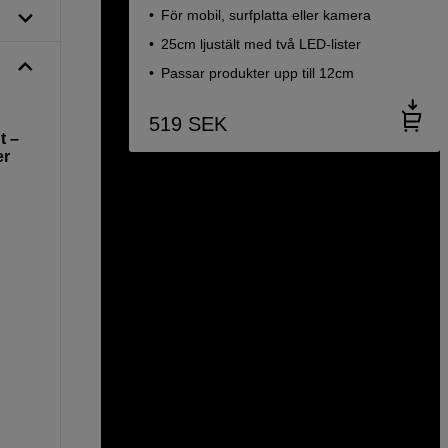
För mobil, surfplatta eller kamera
25cm ljustält med två LED-lister
Passar produkter upp till 12cm
519
SEK
t –
er