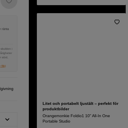
v ränta
 skulden i
vårigheter
r stöd,
flik)
dgivning
Litet och portabelt ljustält – perfekt för
produktbilder
Orangemonkie Foldio1 10" All-In One
Portable Studio