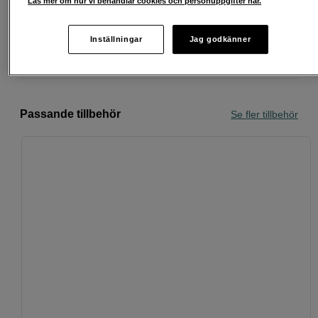
Läs mer om hur vi behandlar cookies och personuppgifter här.
Köp nu och betala inom 30 dagar
Inställningar
Jag godkänner
Personlig service och expertrådgivning
Passande tillbehör
Se fler tillbehör