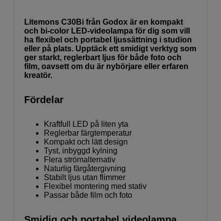
Litemons C30Bi från Godox är en kompakt
och bi-color LED-videolampa för dig som vill
ha flexibel och portabel ljussättning i studion
eller på plats. Upptäck ett smidigt verktyg som
ger starkt, reglerbart ljus för både foto och
film, oavsett om du är nybörjare eller erfaren
kreatör.
Fördelar
Kraftfull LED på liten yta
Reglerbar färgtemperatur
Kompakt och lätt design
Tyst, inbyggd kylning
Flera strömalternativ
Naturlig färgåtergivning
Stabilt ljus utan flimmer
Flexibel montering med stativ
Passar både film och foto
Smidig och portabel videolampa