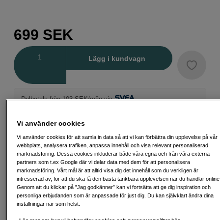
699
SEK
Antal
Lägg i kundvagn
Delbetala från 103 SEK/mån via
Exempel: 12 mån, 103 SEK/mån, totalt 1 731 SEK, effektiv ränta 0,00 %
Startavgift 495 SEK, aviavgift 45 SEK/mån tillkommer
Vi använder cookies
Att låna kostar pengar!
Om du inte kan betala tillbaka skulden i tid
Vi använder cookies för att samla in data så att vi kan förbättra din upplevelse på vår
riskerar du en betalningsanmärkning. Det kan leda till svårigheter att få hyra
webbplats, analysera trafiken, anpassa innehåll och visa relevant personaliserad
bostad, teckna abonnemang och få nya lån. För stöd, vänd dig till budget-
marknadsföring. Dessa cookies inkluderar både våra egna och från våra externa
och skuldrådgivningen i din kommun. Kontaktuppgifter finns på
partners som t.ex Google där vi delar data med dem för att personalisera
konsumentverket.se (öppnas i ny flik)
marknadsföring. Vårt mål är att alltid visa dig det innehåll som du verkligen är
intresserad av, för att du ska få den bästa tänkbara upplevelsen när du handlar online
Genom att du klickar på ”Jag godkänner” kan vi fortsätta att ge dig inspiration och
personliga erbjudanden som är anpassade för just dig. Du kan självklart ändra dina
inställningar när som helst.
Fri frakt vid köp över 1 500 kronor