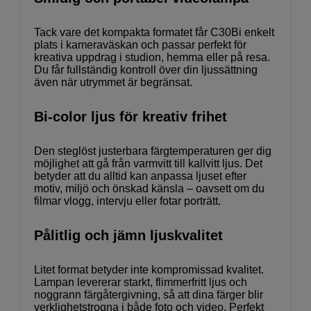
Tack vare det kompakta formatet får C30Bi enkelt
plats i kameraväskan och passar perfekt för
kreativa uppdrag i studion, hemma eller på resa.
Du får fullständig kontroll över din ljussättning
även när utrymmet är begränsat.
Bi-color ljus för kreativ frihet
Den steglöst justerbara färgtemperaturen ger dig
möjlighet att gå från varmvitt till kallvitt ljus. Det
betyder att du alltid kan anpassa ljuset efter
motiv, miljö och önskad känsla – oavsett om du
filmar vlogg, intervju eller fotar porträtt.
Pålitlig och jämn ljuskvalitet
Litet format betyder inte kompromissad kvalitet.
Lampan levererar starkt, flimmerfritt ljus och
noggrann färgåtergivning, så att dina färger blir
verklighetstrogna i både foto och video. Perfekt