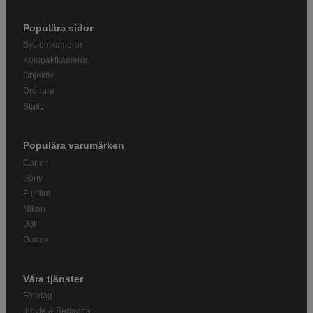
Populära sidor
Systemkameror
Kompaktkameror
Objektiv
Drönare
Stativ
Populära varumärken
Canon
Sony
Fujifilm
Nikon
DJI
Godox
Våra tjänster
Företag
Inbyte & Begagnat