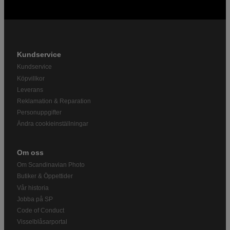
Kundservice
Kundservice
Köpvillkor
Leverans
Reklamation & Reparation
Personuppgifter
Ändra cookieinställningar
Om oss
Om Scandinavian Photo
Butiker & Öppettider
Vår historia
Jobba på SP
Code of Conduct
Visselblåsarportal