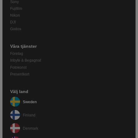
Sony
Fujifilm
Nikon
DJI
Godox
Våra tjänster
Företag
Inbyte & Begagnat
Fotokonst
Presentkort
Välj land
Sweden
Finland
Denmark