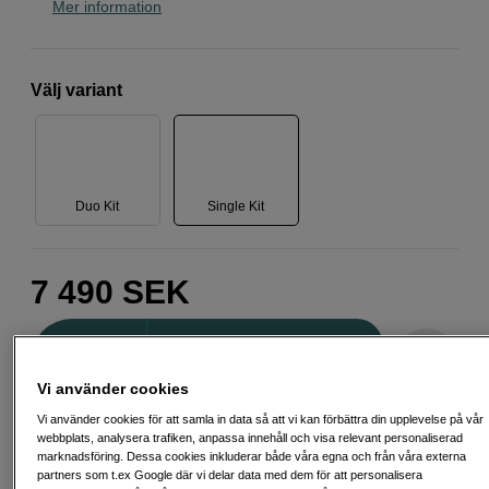
Mer information
Välj variant
Duo Kit
Single Kit
7 490
SEK
Antal
Lägg i kundvagn
Vi använder cookies
Vi använder cookies för att samla in data så att vi kan förbättra din upplevelse på vår
Delbetala från 235 SEK/mån via
webbplats, analysera trafiken, anpassa innehåll och visa relevant personaliserad
marknadsföring. Dessa cookies inkluderar både våra egna och från våra externa
Exempel: 48 mån, 235 SEK/mån, totalt 11 859 SEK, effektiv ränta 10,45 %
partners som t.ex Google där vi delar data med dem för att personalisera
Startavgift 579 SEK, aviavgift 45 SEK/mån tillkommer