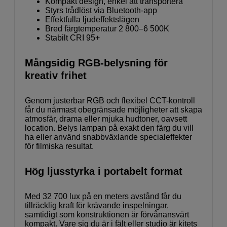
Kompakt design, enkel att transportera
Styrs trådlöst via Bluetooth-app
Effektfulla ljudeffektslägen
Bred färgtemperatur 2 800–6 500K
Stabilt CRI 95+
Mångsidig RGB-belysning för
kreativ frihet
Genom justerbar RGB och flexibel CCT-kontroll
får du närmast obegränsade möjligheter att skapa
atmosfär, drama eller mjuka hudtoner, oavsett
location. Belys lampan på exakt den färg du vill
ha eller använd snabbväxlande specialeffekter
för filmiska resultat.
Hög ljusstyrka i portabelt format
Med 32 700 lux på en meters avstånd får du
tillräcklig kraft för krävande inspelningar,
samtidigt som konstruktionen är förvånansvärt
kompakt. Vare sig du är i fält eller studio är kitets