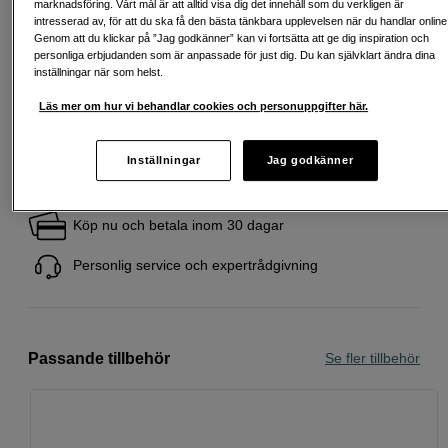
marknadsföring. Vårt mål är att alltid visa dig det innehåll som du verkligen är
intresserad av, för att du ska få den bästa tänkbara upplevelsen när du handlar online
Att låna kostar pengar!
Om du inte kan betala tillbaka skulden i tid
Genom att du klickar på ”Jag godkänner” kan vi fortsätta att ge dig inspiration och
riskerar du en betalningsanmärkning. Det kan leda till svårigheter att få hyra
personliga erbjudanden som är anpassade för just dig. Du kan självklart ändra dina
bostad, teckna abonnemang och få nya lån. För stöd, vänd dig till budget-
inställningar när som helst.
och skuldrådgivningen i din kommun. Kontaktuppgifter finns på
konsumentverket.se (öppnas i ny flik)
Läs mer om hur vi behandlar cookies och personuppgifter här.
Inställningar
Jag godkänner
Fri frakt vid köp över 1 500 kronor
Köp nu och betala inom 30 dagar
Personlig service och expertrådgivning
Passande tillbehör
Se fler tillbehör