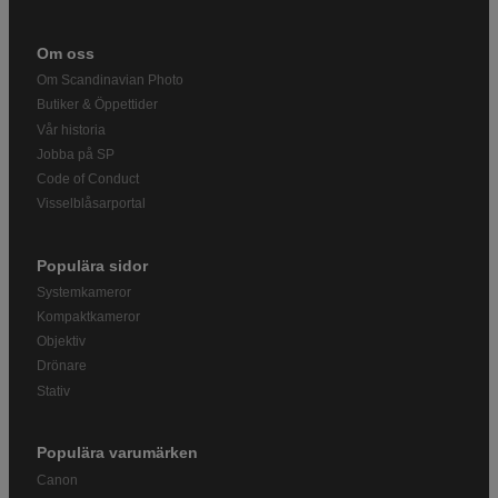
Om oss
Om Scandinavian Photo
Butiker & Öppettider
Vår historia
Jobba på SP
Code of Conduct
Visselblåsarportal
Populära sidor
Systemkameror
Kompaktkameror
Objektiv
Drönare
Stativ
Populära varumärken
Canon