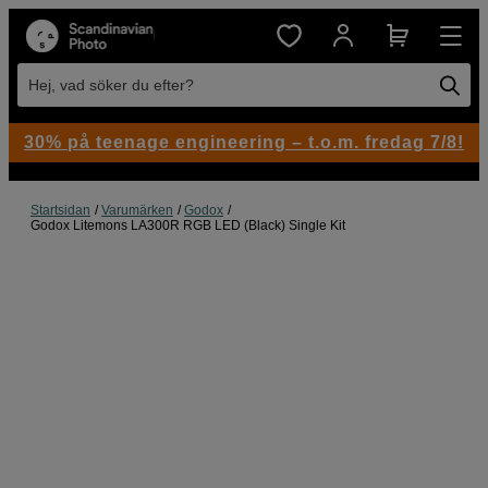
Hej, vad söker du efter?
30% på teenage engineering – t.o.m. fredag 7/8!
Startsidan
Varumärken
Godox
Godox Litemons LA300R RGB LED (Black) Single Kit