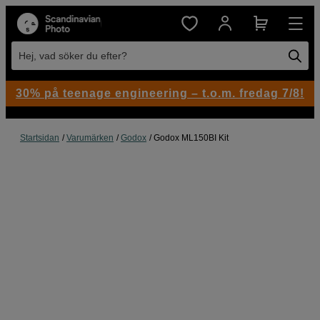
Hej, vad söker du efter?
30% på teenage engineering – t.o.m. fredag 7/8!
Startsidan
Varumärken
Godox
Godox ML150BI Kit