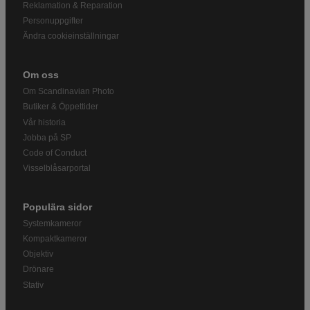
Reklamation & Reparation
Personuppgifter
Ändra cookieinställningar
Om oss
Om Scandinavian Photo
Butiker & Öppettider
Vår historia
Jobba på SP
Code of Conduct
Visselblåsarportal
Populära sidor
Systemkameror
Kompaktkameror
Objektiv
Drönare
Stativ