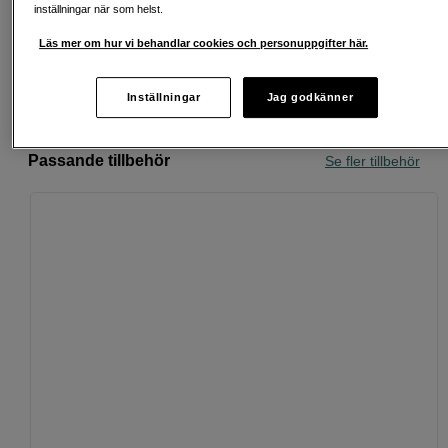
inställningar när som helst.
Köp nu och betala inom 30 dagar
Läs mer om hur vi behandlar cookies och personuppgifter här.
Personlig service och expertrådgivning
Inställningar
Jag godkänner
Passande tillbehör
Se fler tillbehör