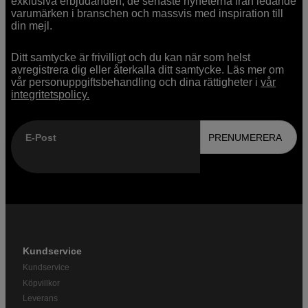
exklusiva erbjudanden, de senaste nyheterna från ledande
varumärken i branschen och massvis med inspiration till
din mejl.
Ditt samtycke är frivilligt och du kan när som helst
avregistrera dig eller återkalla ditt samtycke. Läs mer om
vår personuppgiftsbehandling och dina rättigheter i
vår
integritetspolicy.
E-Post
PRENUMERERA
Kundservice
Kundservice
Köpvillkor
Leverans