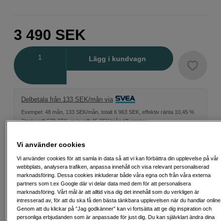
3 490
SEK
Antal
Lägg i kundvagn
Delbetala från 133 SEK/mån via
Exempel: 48 mån, 133 SEK/mån, totalt 6 963 SEK, effektiv ränta 10,45 %
Startavgift 579 SEK, aviavgift 45 SEK/mån tillkommer
Att låna kostar pengar!
Om du inte kan betala tillbaka skulden i tid
Vi använder cookies
riskerar du en betalningsanmärkning. Det kan leda till svårigheter att få hyra
bostad, teckna abonnemang och få nya lån. För stöd, vänd dig till budget-
Vi använder cookies för att samla in data så att vi kan förbättra din upplevelse på vår
och skuldrådgivningen i din kommun. Kontaktuppgifter finns på
webbplats, analysera trafiken, anpassa innehåll och visa relevant personaliserad
konsumentverket.se (öppnas i ny flik)
marknadsföring. Dessa cookies inkluderar både våra egna och från våra externa
partners som t.ex Google där vi delar data med dem för att personalisera
marknadsföring. Vårt mål är att alltid visa dig det innehåll som du verkligen är
intresserad av, för att du ska få den bästa tänkbara upplevelsen när du handlar online
Genom att du klickar på ”Jag godkänner” kan vi fortsätta att ge dig inspiration och
Fri frakt vid köp över 1 500 kronor
personliga erbjudanden som är anpassade för just dig. Du kan självklart ändra dina