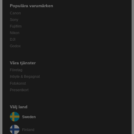
Populära varumärken
Canon
Sony
Fujifilm
Nikon
DJI
Godox
Våra tjänster
Företag
Inbyte & Begagnat
Fotokonst
Presentkort
Välj land
Sweden
Finland