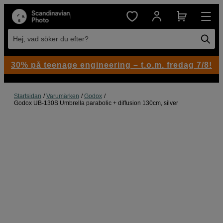
Hej, vad söker du efter?
30% på teenage engineering – t.o.m. fredag 7/8!
Startsidan
Varumärken
Godox
Godox UB-130S Umbrella parabolic + diffusion 130cm, silver