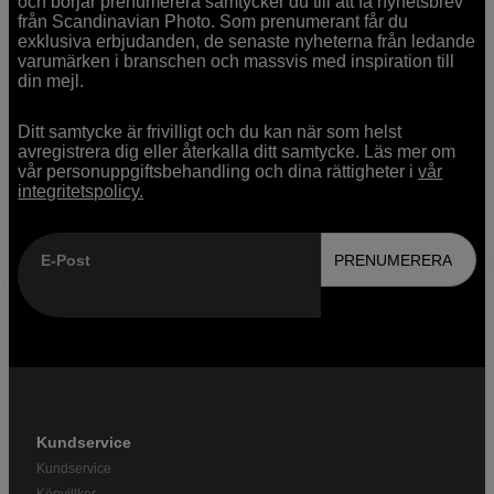
och börjar prenumerera samtycker du till att få nyhetsbrev
från Scandinavian Photo. Som prenumerant får du
exklusiva erbjudanden, de senaste nyheterna från ledande
varumärken i branschen och massvis med inspiration till
din mejl.
Ditt samtycke är frivilligt och du kan när som helst
avregistrera dig eller återkalla ditt samtycke. Läs mer om
vår personuppgiftsbehandling och dina rättigheter i
vår
integritetspolicy.
E-Post
PRENUMERERA
Kundservice
Kundservice
Köpvillkor