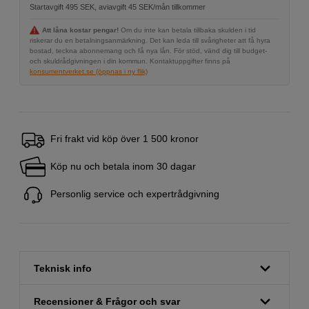
Startavgift 495 SEK, aviavgift 45 SEK/mån tillkommer
Att låna kostar pengar!
Om du inte kan betala tillbaka skulden i tid
riskerar du en betalningsanmärkning. Det kan leda till svårigheter att få hyra
bostad, teckna abonnemang och få nya lån. För stöd, vänd dig till budget-
och skuldrådgivningen i din kommun. Kontaktuppgifter finns på
konsumentverket.se (öppnas i ny flik)
Fri frakt vid köp över 1 500 kronor
Köp nu och betala inom 30 dagar
Personlig service och expertrådgivning
Teknisk info
Recensioner & Frågor och svar