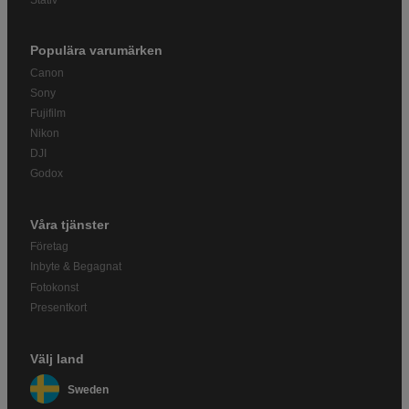
Populära varumärken
Canon
Sony
Fujifilm
Nikon
DJI
Godox
Våra tjänster
Företag
Inbyte & Begagnat
Fotokonst
Presentkort
Välj land
Sweden