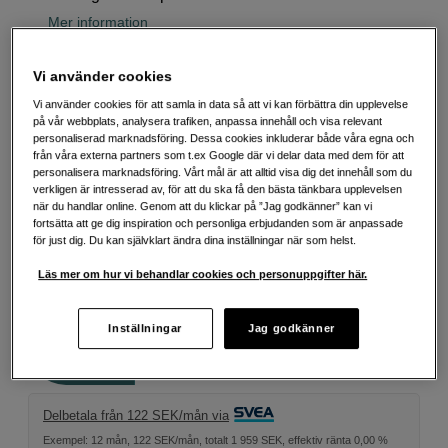
Mer information
Vi använder cookies
Välj färg
Vi använder cookies för att samla in data så att vi kan förbättra din upplevelse
på vår webbplats, analysera trafiken, anpassa innehåll och visa relevant
personaliserad marknadsföring. Dessa cookies inkluderar både våra egna och
från våra externa partners som t.ex Google där vi delar data med dem för att
personalisera marknadsföring. Vårt mål är att alltid visa dig det innehåll som du
verkligen är intresserad av, för att du ska få den bästa tänkbara upplevelsen
Silver
Vit
när du handlar online. Genom att du klickar på ”Jag godkänner” kan vi
fortsätta att ge dig inspiration och personliga erbjudanden som är anpassade
för just dig. Du kan självklart ändra dina inställningar när som helst.
919
SEK
Läs mer om hur vi behandlar cookies och personuppgifter här.
Antal
Inställningar
Jag godkänner
Lägg i kundvagn
Delbetala från 122 SEK/mån via
Exempel: 12 mån, 122 SEK/mån, totalt 1 959 SEK, effektiv ränta 0,00 %