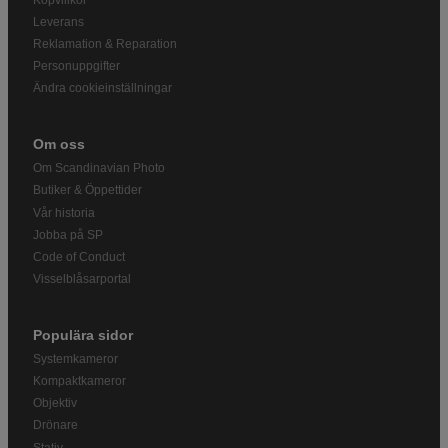
Leverans
Reklamation & Reparation
Personuppgifter
Ändra cookieinställningar
Om oss
Om Scandinavian Photo
Butiker & Öppettider
Vår historia
Jobba på SP
Code of Conduct
Visselblåsarportal
Populära sidor
Systemkameror
Kompaktkameror
Objektiv
Drönare
Stativ