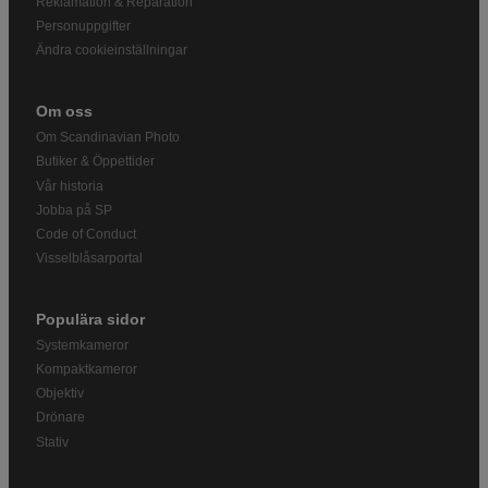
Reklamation & Reparation
Personuppgifter
Ändra cookieinställningar
Om oss
Om Scandinavian Photo
Butiker & Öppettider
Vår historia
Jobba på SP
Code of Conduct
Visselblåsarportal
Populära sidor
Systemkameror
Kompaktkameror
Objektiv
Drönare
Stativ