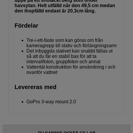
uppe på ett snötäckt berg som under
havsytan. Helt utfälld når den 49,5 cm medan
den ihopfälld endast är 20,3cm lång.
Fördelar
Tre-i-ett-fäste som kan göras om från
kameragrepp till stativ och förlängningsarm
Det inbyggda stativet kan snabbt fällas ut
så att du får en stabil bas för att ta
intervallfoton, gruppfoton och annat
Vattentät konstruktion för användning i och
ovanför vattnet
Levereras med
GoPro 3-way mount 2.0