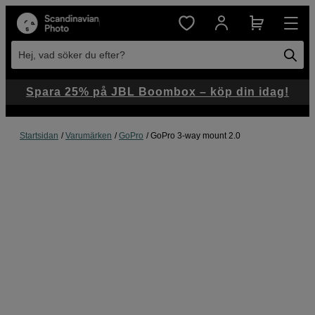
Hej, vad söker du efter?
Spara 25% på JBL Boombox – köp din idag!
Startsidan
Varumärken
GoPro
GoPro 3-way mount 2.0