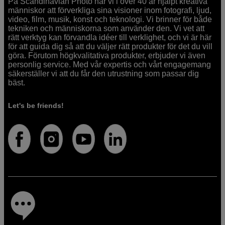
På Scandinavian Photo har vi i över 40 år hjälpt kreativa
människor att förverkliga sina visioner inom fotografi, ljud,
video, film, musik, konst och teknologi. Vi brinner för både
tekniken och människorna som använder den. Vi vet att
rätt verktyg kan förvandla idéer till verklighet, och vi är här
för att guida dig så att du väljer rätt produkter för det du vill
göra. Förutom högkvalitativa produkter, erbjuder vi även
personlig service. Med vår expertis och vårt engagemang
säkerställer vi att du får den utrustning som passar dig
bäst.
Let's be friends!