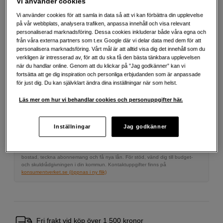
Vi använder cookies
Vi använder cookies för att samla in data så att vi kan förbättra din upplevelse
på vår webbplats, analysera trafiken, anpassa innehåll och visa relevant
personaliserad marknadsföring. Dessa cookies inkluderar både våra egna och
679
SEK
från våra externa partners som t.ex Google där vi delar data med dem för att
personalisera marknadsföring. Vårt mål är att alltid visa dig det innehåll som du
verkligen är intresserad av, för att du ska få den bästa tänkbara upplevelsen
Antal
Lägg i kundvagn
när du handlar online. Genom att du klickar på ”Jag godkänner” kan vi
fortsätta att ge dig inspiration och personliga erbjudanden som är anpassade
för just dig. Du kan självklart ändra dina inställningar när som helst.
Läs mer om hur vi behandlar cookies och personuppgifter här.
Delbetala från 102 SEK/mån via
Exempel: 12 mån, 102 SEK/mån, totalt 1 719 SEK, effektiv ränta 0,00 %
Startavgift 495 SEK, aviavgift 45 SEK/mån tillkommer
Inställningar
Jag godkänner
Att låna kostar pengar!
Om du inte kan betala tillbaka skulden i tid
riskerar du en betalningsanmärkning. Det kan leda till svårigheter att få hyra
bostad, teckna abonnemang och få nya lån. För stöd, vänd dig till budget-
och skuldrådgivningen i din kommun. Kontaktuppgifter finns på
konsumentverket.se (öppnas i ny flik)
Fri frakt vid köp över 1 500 kronor