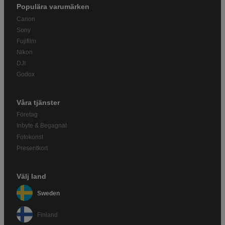
Populära varumärken
Canon
Sony
Fujifilm
Nikon
DJI
Godox
Våra tjänster
Företag
Inbyte & Begagnat
Fotokonst
Presentkort
Välj land
Sweden
Finland