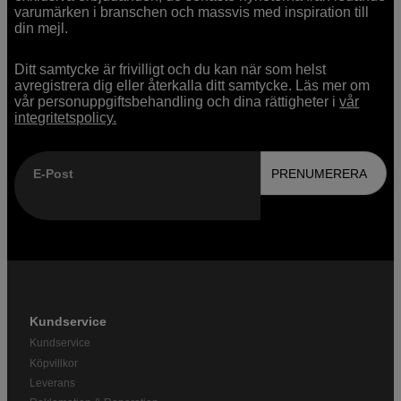
varumärken i branschen och massvis med inspiration till
din mejl.
Ditt samtycke är frivilligt och du kan när som helst
avregistrera dig eller återkalla ditt samtycke. Läs mer om
vår personuppgiftsbehandling och dina rättigheter i
vår
integritetspolicy.
E-Post
PRENUMERERA
Kundservice
Kundservice
Köpvillkor
Leverans