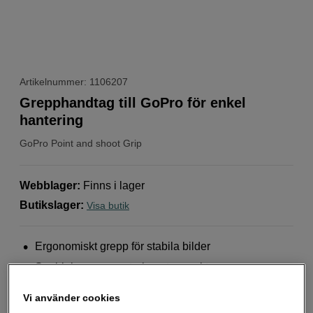
Artikelnummer: 1106207
Grepphandtag till GoPro för enkel
hantering
GoPro
Point and shoot Grip
Webblager
:
Finns i lager
Butikslager
:
Visa butik
Ergonomiskt grepp för stabila bilder
Snabb kameramontering utan verktyg
Integrerad stativfäste för flexibilitet
Vi använder cookies
Mer information