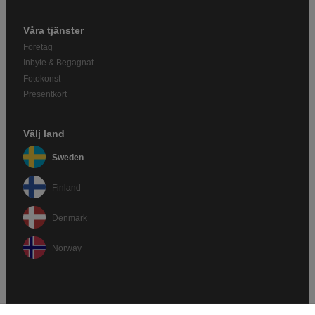
Våra tjänster
Företag
Inbyte & Begagnat
Fotokonst
Presentkort
Välj land
Sweden
Finland
Denmark
Norway