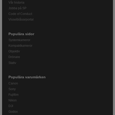
Vår historia
Jobba på SP
Code of Conduct
Visselblåsarportal
Populära sidor
Systemkameror
Kompaktkameror
Objektiv
Drönare
Stativ
Populära varumärken
Canon
Sony
Fujifilm
Nikon
DJI
Godox