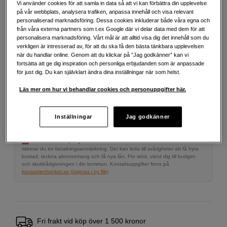
Vi använder cookies för att samla in data så att vi kan förbättra din upplevelse
på vår webbplats, analysera trafiken, anpassa innehåll och visa relevant
personaliserad marknadsföring. Dessa cookies inkluderar både våra egna och
från våra externa partners som t.ex Google där vi delar data med dem för att
1 190
SEK
personalisera marknadsföring. Vårt mål är att alltid visa dig det innehåll som du
verkligen är intresserad av, för att du ska få den bästa tänkbara upplevelsen
när du handlar online. Genom att du klickar på ”Jag godkänner” kan vi
Antal
Lägg i kundvagn
fortsätta att ge dig inspiration och personliga erbjudanden som är anpassade
för just dig. Du kan självklart ändra dina inställningar när som helst.
Läs mer om hur vi behandlar cookies och personuppgifter här.
Delbetala från 75 SEK/mån via
Exempel: 48 mån, 75 SEK/mån, totalt 4 179 SEK, effektiv ränta 10,45 %
Inställningar
Jag godkänner
Startavgift 579 SEK, aviavgift 45 SEK/mån tillkommer
Att låna kostar pengar!
Om du inte kan betala tillbaka skulden i tid
riskerar du en betalningsanmärkning. Det kan leda till svårigheter att få hyra
bostad, teckna abonnemang och få nya lån. För stöd, vänd dig till budget-
och skuldrådgivningen i din kommun. Kontaktuppgifter finns på
konsumentverket.se (öppnas i ny flik)
Fri frakt vid köp över 1 500 kronor