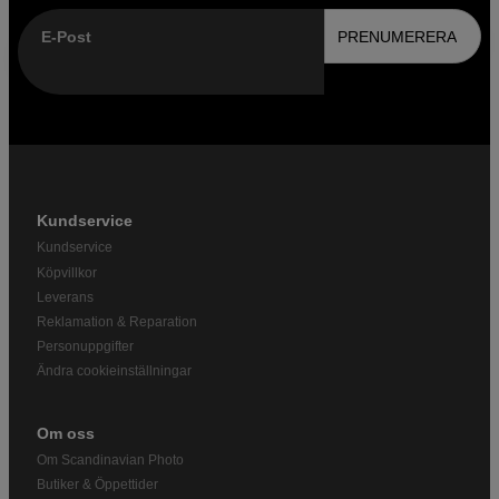
E-Post
PRENUMERERA
Kundservice
Kundservice
Köpvillkor
Leverans
Reklamation & Reparation
Personuppgifter
Ändra cookieinställningar
Om oss
Om Scandinavian Photo
Butiker & Öppettider