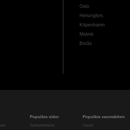
Oslo
Helsingfors
Köpenhamn
Malmö
Borås
Populära sidor
Populära varumärken
hoto
Systemkameror
Canon