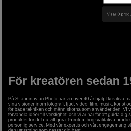
Visar 0 prod
För kreatören sedan 1
På Scandinavian Photo har vi i över 40 år hjälpt kreativa mä
sina visioner inom fotografi, ljud, video, film, musik, konst o
för både tekniken och människorna som använder den. Vi vet
förvandla idéer till verklighet, och vi är här för att guida dig s
produkter för det du vill göra. Förutom högkvalitativa produk
personlig service. Med vår expertis och vårt engagemang säke
den utrustning som passar dig bäst.