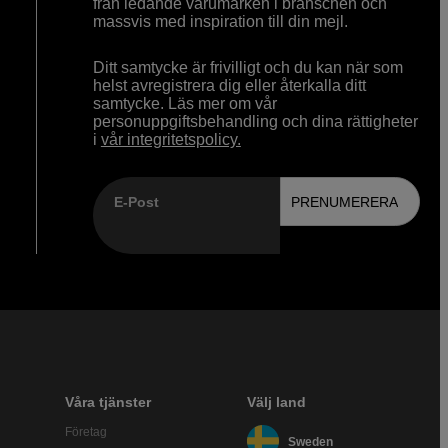
från ledande varumärken i branschen och
massvis med inspiration till din mejl.
Ditt samtycke är frivilligt och du kan när som
helst avregistrera dig eller återkalla ditt
samtycke. Läs mer om vår
personuppgiftsbehandling och dina rättigheter
i
vår integritetspolicy.
E-Post
PRENUMERERA
Våra tjänster
Välj land
Företag
Sweden