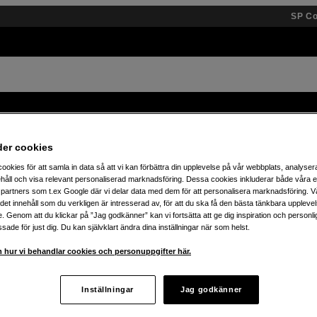
SP C
Varumärken
Kunskap
Inspiration
Event
der cookies
ookies för att samla in data så att vi kan förbättra din upplevelse på vår webbplats, analysera
Spara 25% på JBL Boombox – köp din idag!
håll och visa relevant personaliserad marknadsföring. Dessa cookies inkluderar både våra 
partners som t.ex Google där vi delar data med dem för att personalisera marknadsföring. Vå
ig det innehåll som du verkligen är intresserad av, för att du ska få den bästa tänkbara uppleve
e. Genom att du klickar på ”Jag godkänner” kan vi fortsätta att ge dig inspiration och person
ade för just dig. Du kan självklart ändra dina inställningar när som helst.
 hur vi behandlar cookies och personuppgifter här.
isvärda hörlurar och ljudtillbehör med stilren skandinavisk de
Inställningar
Jag godkänner