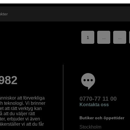
ukter
1
...
...
982
nniskor att förverkliga
0770-77 11 00
ch teknologi. Vi brinner
Kontakta oss
 att rätt verktyg kan
å att du väljer rätt
Butiker och öppettider
ter, erbjuder vi även
rställer vi att du får
Stockholm