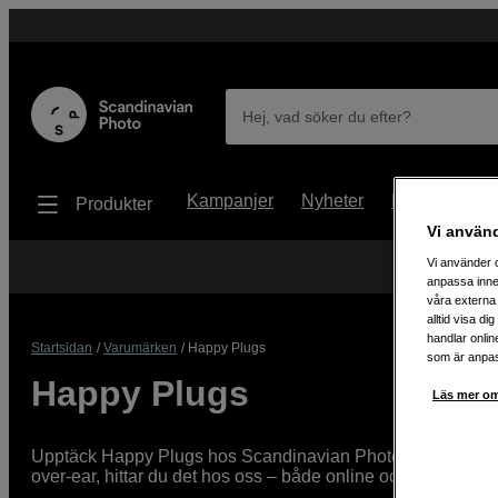
Hej, vad söker du efter?
Kampanjer
Nyheter
Begagnat
Produkter
Vi använ
Vi använder c
anpassa inne
våra externa 
alltid visa d
handlar onlin
Startsidan
Varumärken
Happy Plugs
som är anpass
Happy Plugs
Läs mer om
Upptäck Happy Plugs hos Scandinavian Photo! Trendiga och pr
over-ear, hittar du det hos oss – både online och i butik.