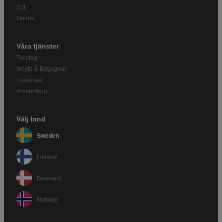
DJI
Godox
Våra tjänster
Företag
Inbyte & Begagnat
Fotokonst
Presentkort
Välj land
Sweden
Finland
Denmark
Norway