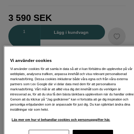
3 590
SEK
Antal
Lägg i kundvagn
Delbetala från 136 SEK/mån via
Vi använder cookies
Exempel: 48 mån, 136 SEK/mån, totalt 7 107 SEK, effektiv ränta 10,45 %
Vi använder cookies för att samla in data så att vi kan förbättra din upplevelse på vår
Startavgift 579 SEK, aviavgift 45 SEK/mån tillkommer
webbplats, analysera trafiken, anpassa innehåll och visa relevant personaliserad
marknadsföring. Dessa cookies inkluderar både våra egna och från våra externa
Att låna kostar pengar!
Om du inte kan betala tillbaka skulden i tid
partners som t.ex Google där vi delar data med dem för att personalisera
riskerar du en betalningsanmärkning. Det kan leda till svårigheter att få hyra
bostad, teckna abonnemang och få nya lån. För stöd, vänd dig till budget-
marknadsföring. Vårt mål är att alltid visa dig det innehåll som du verkligen är
och skuldrådgivningen i din kommun. Kontaktuppgifter finns på
intresserad av, för att du ska få den bästa tänkbara upplevelsen när du handlar online
konsumentverket.se (öppnas i ny flik)
Genom att du klickar på ”Jag godkänner” kan vi fortsätta att ge dig inspiration och
personliga erbjudanden som är anpassade för just dig. Du kan självklart ändra dina
inställningar när som helst.
Läs mer om hur vi behandlar cookies och personuppgifter här.
Fri frakt vid köp över 1 500 kronor