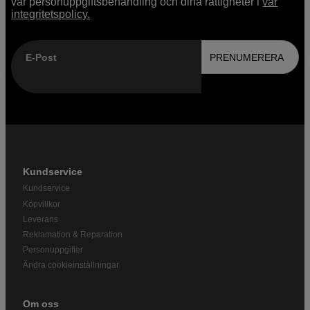
vår personuppgiftsbehandling och dina rättigheter i
vår
integritetspolicy.
E-Post
PRENUMERERA
Kundservice
Kundservice
Köpvillkor
Leverans
Reklamation & Reparation
Personuppgifter
Ändra cookieinställningar
Om oss