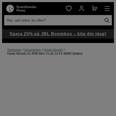
Hej, vad söker du efter?
Spara 25% på JBL Boombox – köp din idag!
Startsidan
Varumärken
Hawk-Woods
Hawk-Woods VL-M98 Mini V-Lok 14.4V 98Wh Battery