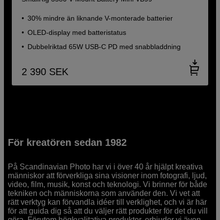
30% mindre än liknande V-monterade batterier
OLED-display med batteristatus
Dubbelriktad 65W USB-C PD med snabbladdning
2 390
SEK
För kreatören sedan 1982
På Scandinavian Photo har vi i över 40 år hjälpt kreativa
människor att förverkliga sina visioner inom fotografi, ljud,
video, film, musik, konst och teknologi. Vi brinner för både
tekniken och människorna som använder den. Vi vet att
rätt verktyg kan förvandla idéer till verklighet, och vi är här
för att guida dig så att du väljer rätt produkter för det du vill
göra. Förutom högkvalitativa produkter, erbjuder vi även