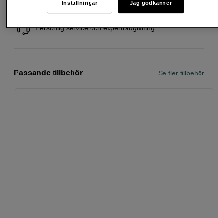
Inställningar
Jag godkänner
Köp nu och betala inom 30 dagar
Personlig service och expertrådgivning
Passande tillbehör
Se fler tillbehör