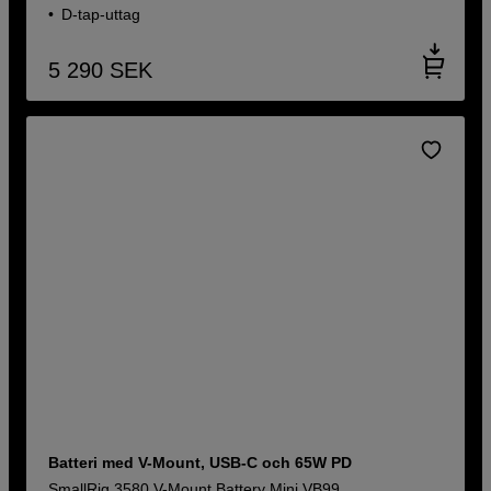
D-tap-uttag
5 290
SEK
Batteri med V-Mount, USB-C och 65W PD
SmallRig 3580 V-Mount Battery Mini VB99