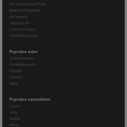
Om Scandinavian Photo
Butiker & Öppettider
Vår historia
Jobba på SP
Code of Conduct
Visselblåsarportal
Populära sidor
Systemkameror
Kompaktkameror
Objektiv
Drönare
Stativ
Populära varumärken
Canon
Sony
Fujifilm
Nikon