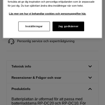
fortsätta att ge dig inspiration och personliga erbjudanden som är anpassade
för just dig. Du kan självklart ändra dina inställningar när som helst.
Läs mer om hur vi behandlar cookies och personuppgifter här.
Fri frakt vid köp över 1 500 kronor
Inställningar
Jag godkänner
Köp nu och betala inom 30 dagar
Personlig service och expertrådgivning
Teknisk info
Recensioner & Frågor och svar
Produktinfo
Batteriplattan är utformad för att passa med
batteriladdarna RP-DC20 och RP-DC10. För