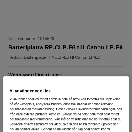
Artikelnummer: 1015626
Batteriplatta RP-CLP-E6 till Canon LP-E6
Hedbox
Batteriplatta RP-CLP-E6 till Canon LP-E6
Webblager
:
Finns i lager
Butikslager
:
Visa butik
Vi använder cookies
Vi använder cookies för att samla in data så att vi kan förbättra din upplevelse
79
SEK
på vår webbplats, analysera trafiken, anpassa innehåll och visa relevant
Handla tryggt med delbetalning eller faktura
Info
personaliserad marknadsföring. Dessa cookies inkluderar både våra egna och
från våra externa partners som t.ex Google där vi delar data med dem för att
personalisera marknadsföring. Vårt mål är att alltid visa dig det innehåll som du
Antal
Lägg i kundvagn
verkligen är intresserad av, för att du ska få den bästa tänkbara upplevelsen
när du handlar online. Genom att du klickar på ”Jag godkänner” kan vi