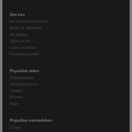
Om oss
Om Scandinavian Photo
Butiker & Öppettider
Vår historia
Jobba på SP
Code of Conduct
Visselblåsarportal
Populära sidor
Systemkameror
Kompaktkameror
Objektiv
Drönare
Stativ
Populära varumärken
Canon