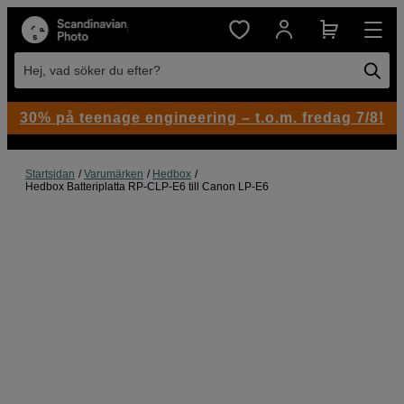
Hej, vad söker du efter?
30% på teenage engineering – t.o.m. fredag 7/8!
Startsidan
Varumärken
Hedbox
Hedbox Batteriplatta RP-CLP-E6 till Canon LP-E6