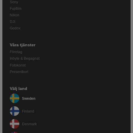
Sony
Fujifilm
Nikon
DJI
Godox
Våra tjänster
Företag
Inbyte & Begagnat
Fotokonst
Presentkort
Välj land
Sweden
Finland
Denmark