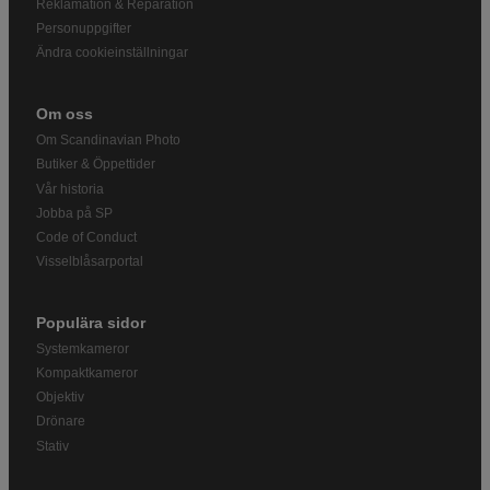
Reklamation & Reparation
Personuppgifter
Ändra cookieinställningar
Om oss
Om Scandinavian Photo
Butiker & Öppettider
Vår historia
Jobba på SP
Code of Conduct
Visselblåsarportal
Populära sidor
Systemkameror
Kompaktkameror
Objektiv
Drönare
Stativ