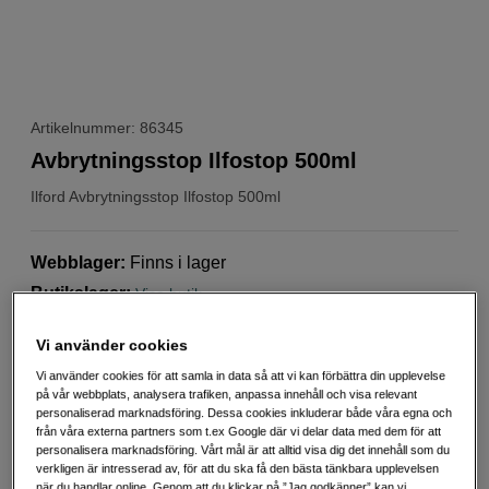
Artikelnummer: 86345
Avbrytningsstop Ilfostop 500ml
Ilford
Avbrytningsstop Ilfostop 500ml
Webblager
:
Finns i lager
Butikslager
:
Visa butik
Vi använder cookies
259
SEK
Vi använder cookies för att samla in data så att vi kan förbättra din upplevelse
Handla tryggt med delbetalning eller faktura
Info
på vår webbplats, analysera trafiken, anpassa innehåll och visa relevant
personaliserad marknadsföring. Dessa cookies inkluderar både våra egna och
Antal
från våra externa partners som t.ex Google där vi delar data med dem för att
Lägg i kundvagn
personalisera marknadsföring. Vårt mål är att alltid visa dig det innehåll som du
verkligen är intresserad av, för att du ska få den bästa tänkbara upplevelsen
när du handlar online. Genom att du klickar på ”Jag godkänner” kan vi