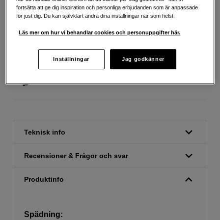
fortsätta att ge dig inspiration och personliga erbjudanden som är anpassade
för just dig. Du kan självklart ändra dina inställningar när som helst.
Läs mer om hur vi behandlar cookies och personuppgifter här.
Fri frakt vid köp över 1 500 kronor
Köp nu och betala inom 30 dagar
Inställningar
Jag godkänner
Personlig service och expertrådgivning
Teknisk info
Recensioner & Frågor och svar
Produktinfo
Spädning: