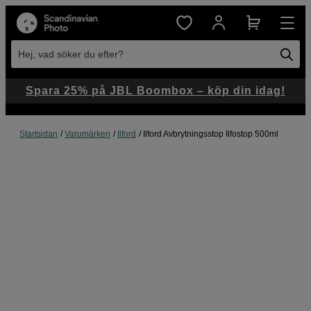
Hej, vad söker du efter?
Spara 25% på JBL Boombox – köp din idag!
Startsidan
Varumärken
Ilford
Ilford Avbrytningsstop Ilfostop 500ml