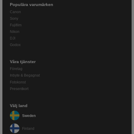
Populära varumärken
Canon
Sony
Fujifilm
Nikon
DJI
Godox
Våra tjänster
Företag
Inbyte & Begagnat
Fotokonst
Presentkort
Välj land
Sweden
Finland