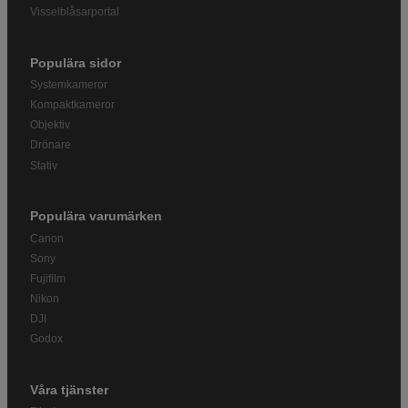
Visselblåsarportal
Populära sidor
Systemkameror
Kompaktkameror
Objektiv
Drönare
Stativ
Populära varumärken
Canon
Sony
Fujifilm
Nikon
DJI
Godox
Våra tjänster