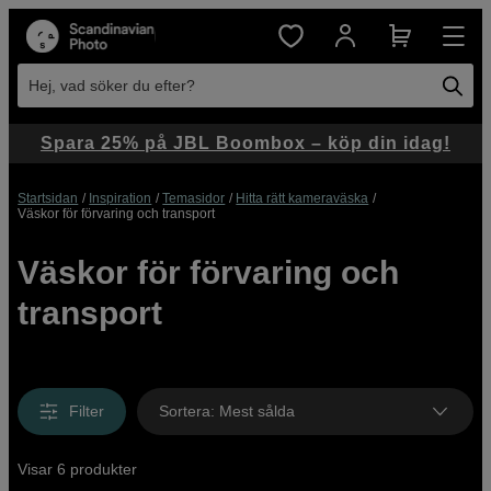
Hej, vad söker du efter?
Spara 25% på JBL Boombox – köp din idag!
Startsidan
Inspiration
Temasidor
Hitta rätt kameraväska
Väskor för förvaring och transport
Väskor för förvaring och
transport
Filter
Sortera
:
Mest sålda
Visar 6 produkter