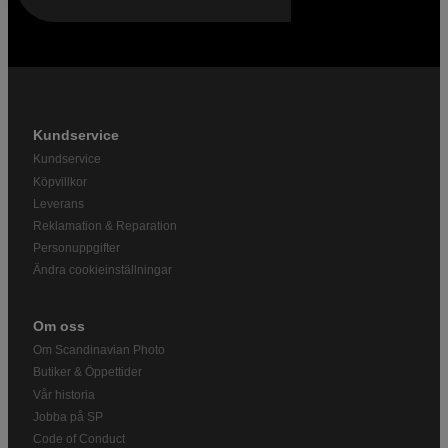
Kundservice
Kundservice
Köpvillkor
Leverans
Reklamation & Reparation
Personuppgifter
Ändra cookieinställningar
Om oss
Om Scandinavian Photo
Butiker & Öppettider
Vår historia
Jobba på SP
Code of Conduct