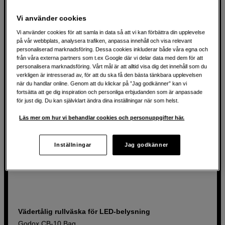
Väskan har medar och hjul
Vi använder cookies
1 790
SEK
Vi använder cookies för att samla in data så att vi kan förbättra din upplevelse
på vår webbplats, analysera trafiken, anpassa innehåll och visa relevant
personaliserad marknadsföring. Dessa cookies inkluderar både våra egna och
från våra externa partners som t.ex Google där vi delar data med dem för att
personalisera marknadsföring. Vårt mål är att alltid visa dig det innehåll som du
verkligen är intresserad av, för att du ska få den bästa tänkbara upplevelsen
när du handlar online. Genom att du klickar på ”Jag godkänner” kan vi
fortsätta att ge dig inspiration och personliga erbjudanden som är anpassade
för just dig. Du kan självklart ändra dina inställningar när som helst.
Läs mer om hur vi behandlar cookies och personuppgifter här.
Inställningar
Jag godkänner
Vädertålig rullväska för LED-belysning
Godox CB-10 Bag