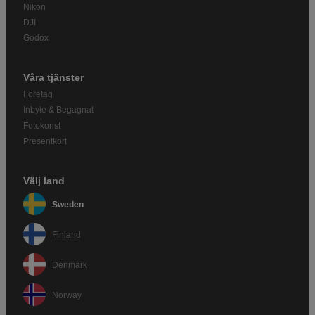
Nikon
DJI
Godox
Våra tjänster
Företag
Inbyte & Begagnat
Fotokonst
Presentkort
Välj land
Sweden
Finland
Denmark
Norway