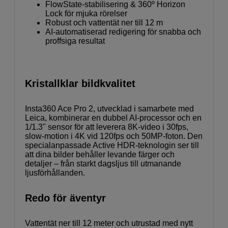
FlowState-stabilisering & 360º Horizon
Lock för mjuka rörelser
Robust och vattentät ner till 12 m
AI-automatiserad redigering för snabba och
proffsiga resultat
Kristallklar bildkvalitet
Insta360 Ace Pro 2, utvecklad i samarbete med
Leica, kombinerar en dubbel AI-processor och en
1/1.3" sensor för att leverera 8K-video i 30fps,
slow-motion i 4K vid 120fps och 50MP-foton. Den
specialanpassade Active HDR-teknologin ser till
att dina bilder behåller levande färger och
detaljer – från starkt dagsljus till utmanande
ljusförhållanden.
Redo för äventyr
Vattentät ner till 12 meter och utrustad med nytt