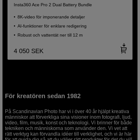
Insta360 Ace Pro 2 Dual Battery Bundle
8K-video för imponerande detaljer
AI-funktioner för enklare redigering
Robust och vattentät ner till 12 m
4 050
SEK
För kreatören sedan 1982
På Scandinavian Photo har vi i över 40 år hjälpt kreativa
människor att förverkliga sina visioner inom fotografi, ljud,
video, film, musik, konst och teknologi. Vi brinner för både
tekniken och människorna som använder den. Vi vet att
rätt verktyg kan förvandla idéer till verklighet, och vi är här
för att guida dig så att du väljer rätt produkter för det du vill