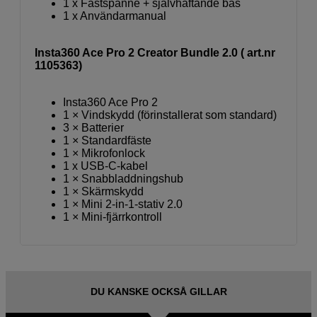
1 x Fästspänne + självhäftande bas
1 x Användarmanual
Insta360 Ace Pro 2 Creator Bundle 2.0 ( art.nr
1105363)
Insta360 Ace Pro 2
1 × Vindskydd (förinstallerat som standard)
3 × Batterier
1 × Standardfäste
1 × Mikrofonlock
1 x USB‑C-kabel
1 × Snabbladdningshub
1 × Skärmskydd
1 × Mini 2‑in‑1-stativ 2.0
1 × Mini-fjärrkontroll
DU KANSKE OCKSÅ GILLAR