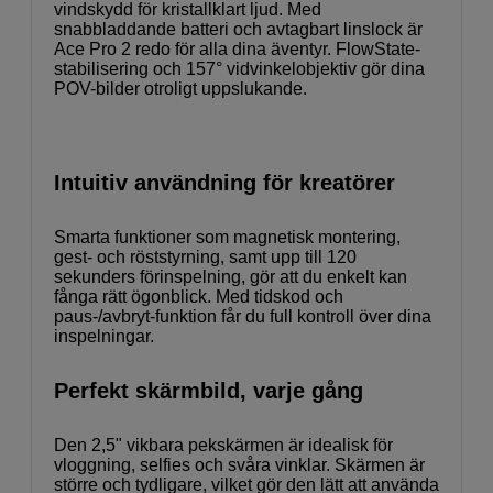
vindskydd för kristallklart ljud. Med
snabbladdande batteri och avtagbart linslock är
Ace Pro 2 redo för alla dina äventyr. FlowState-
stabilisering och 157° vidvinkelobjektiv gör dina
POV-bilder otroligt uppslukande.
Intuitiv användning för kreatörer
Smarta funktioner som magnetisk montering,
gest- och röststyrning, samt upp till 120
sekunders förinspelning, gör att du enkelt kan
fånga rätt ögonblick. Med tidskod och
paus-/avbryt-funktion får du full kontroll över dina
inspelningar.
Perfekt skärmbild, varje gång
Den 2,5" vikbara pekskärmen är idealisk för
vloggning, selfies och svåra vinklar. Skärmen är
större och tydligare, vilket gör den lätt att använda