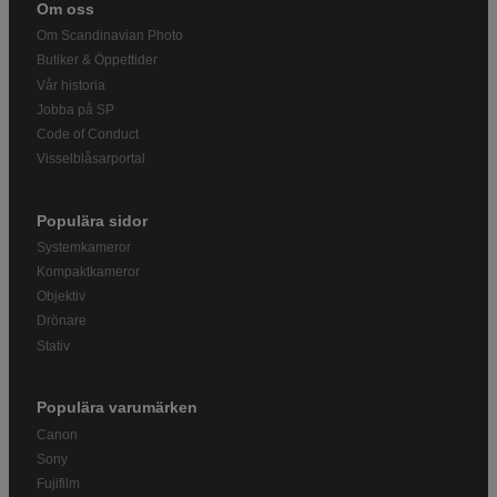
Om oss
Om Scandinavian Photo
Butiker & Öppettider
Vår historia
Jobba på SP
Code of Conduct
Visselblåsarportal
Populära sidor
Systemkameror
Kompaktkameror
Objektiv
Drönare
Stativ
Populära varumärken
Canon
Sony
Fujifilm