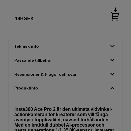
199
SEK
Teknisk info
Passande tillbehör
Recensioner & Frågor och svar
Produktinfo
Insta360 Ace Pro 2 är den ultimata vidvinkel-
actionkameran för kreatörer som vill fånga
äventyr i toppkvalitet, oavsett förhållanden.
Med en kraftfull dubbel AI-processor och
nästa generations 1/1.3" 8K-sensor, levererar