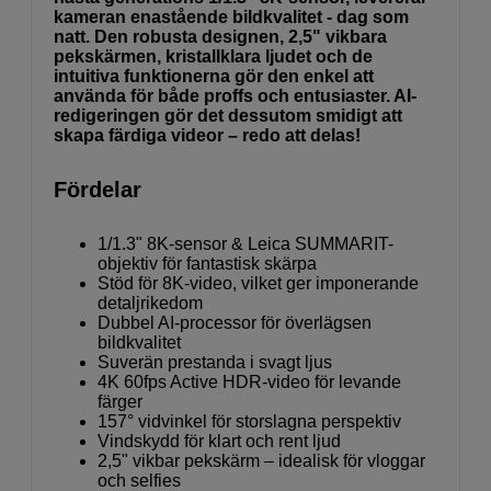
kameran enastående bildkvalitet - dag som
natt. Den robusta designen, 2,5" vikbara
pekskärmen, kristallklara ljudet och de
intuitiva funktionerna gör den enkel att
använda för både proffs och entusiaster. AI-
redigeringen gör det dessutom smidigt att
skapa färdiga videor – redo att delas!
Fördelar
1/1.3" 8K-sensor & Leica SUMMARIT-
objektiv för fantastisk skärpa
Stöd för 8K-video, vilket ger imponerande
detaljrikedom
Dubbel AI-processor för överlägsen
bildkvalitet
Suverän prestanda i svagt ljus
4K 60fps Active HDR-video för levande
färger
157° vidvinkel för storslagna perspektiv
Vindskydd för klart och rent ljud
2,5" vikbar pekskärm – idealisk för vloggar
och selfies