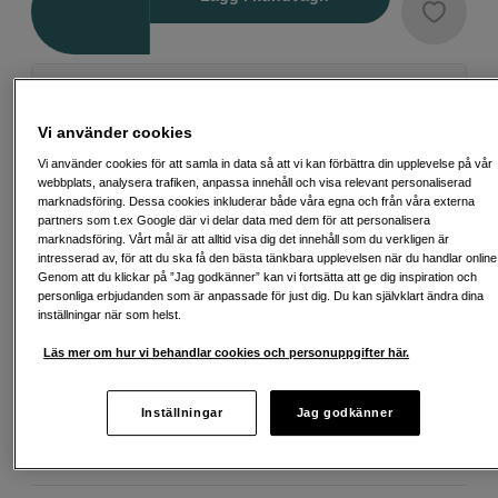
Delbetala från 171 SEK/mån via
Exempel: 48 mån, 171 SEK/mån, totalt 8 787 SEK, effektiv ränta 10,45 %
Vi använder cookies
Startavgift 579 SEK, aviavgift 45 SEK/mån tillkommer
Vi använder cookies för att samla in data så att vi kan förbättra din upplevelse på vår
Att låna kostar pengar!
Om du inte kan betala tillbaka skulden i tid
webbplats, analysera trafiken, anpassa innehåll och visa relevant personaliserad
riskerar du en betalningsanmärkning. Det kan leda till svårigheter att få hyra
marknadsföring. Dessa cookies inkluderar både våra egna och från våra externa
bostad, teckna abonnemang och få nya lån. För stöd, vänd dig till budget-
partners som t.ex Google där vi delar data med dem för att personalisera
och skuldrådgivningen i din kommun. Kontaktuppgifter finns på
marknadsföring. Vårt mål är att alltid visa dig det innehåll som du verkligen är
konsumentverket.se (öppnas i ny flik)
intresserad av, för att du ska få den bästa tänkbara upplevelsen när du handlar online
Genom att du klickar på ”Jag godkänner” kan vi fortsätta att ge dig inspiration och
personliga erbjudanden som är anpassade för just dig. Du kan självklart ändra dina
inställningar när som helst.
Fri frakt vid köp över 1 500 kronor
Läs mer om hur vi behandlar cookies och personuppgifter här.
Köp nu och betala inom 30 dagar
Inställningar
Jag godkänner
Personlig service och expertrådgivning