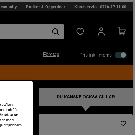
ommunity
Butiker & Öppettider
Kundservice
0770-77 11 00
Företag
Pris inkl. moms
DU KANSKE OCKSÅ GILLAR
 trafiken,
egna och från
rt mål är att
lsen när du
liga erbjudanden