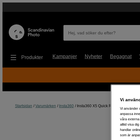
Hej, vad söker du efter?
Kampanjer
Nyheter
Begagnat
Produkter
Vi använ
Startsidan
Varumärken
Insta360
Insta360 X5 Quick Reader
Vi använder c
anpassa inne
våra externa 
alltid visa d
handlar onlin
som är anpass