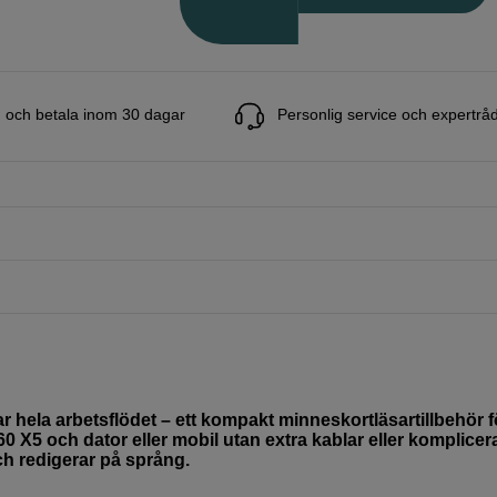
 och betala inom 30 dagar
Personlig service och expertrå
 hela arbetsflödet – ett kompakt minneskortläsartillbehör f
360 X5 och dator eller mobil utan extra kablar eller komplice
ch redigerar på språng.