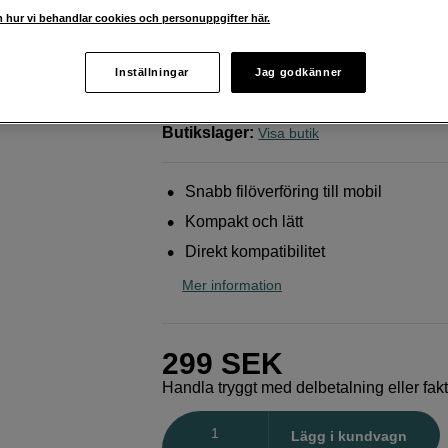
överföring till X5
 hur vi behandlar cookies och personuppgifter här.
Insta360
X5 Quick Reader
Inställningar
Jag godkänner
Webblager
:
Finns i lager
Butikslager
:
Visa butik
Snabb filöverföring till mobil
Kompakt och lätt
Direkt kompatibilitet
Mer information
299
SEK
Handla tryggt med delbetalning eller fak
Antal
Lägg i kundvagn