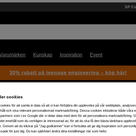
SP C
Varumärken
Kunskap
Inspiration
Event
30% rabatt på teenage engineering – köp här!
der cookies
ookies för att samla in data så att vi kan förbättra din upplevelse på vår webbplats, analysera
håll och visa relevant personaliserad marknadsföring. Dessa cookies inkluderar både våra 
partners som t.ex Google där vi delar data med dem för att personalisera marknadsföring. Vå
ig det innehåll som du verkligen är intresserad av, för att du ska få den bästa tänkbara uppleve
Artikelnummer: 1106438
e. Genom att du klickar på ”Jag godkänner” kan vi fortsätta att ge dig inspiration och person
Minneskortsläsare för snabb
ade för just dig. Du kan självklart ändra dina inställningar när som helst.