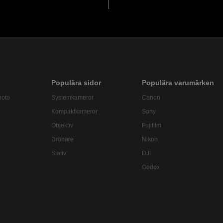
Populära sidor
Populära varumärken
hoto
Systemkameror
Canon
Kompaktkameror
Sony
Objektiv
Fujifilm
Drönare
Nikon
Stativ
DJI
Godox