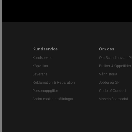
Kundservice
Om oss
Kundservice
Om Scandinavian P
Köpvillkor
Butiker & Öppettider
Leverans
Vår historia
Reklamation & Reparation
Jobba på SP
Personuppgifter
Code of Conduct
Ändra cookieinställningar
Visselblåsarportal